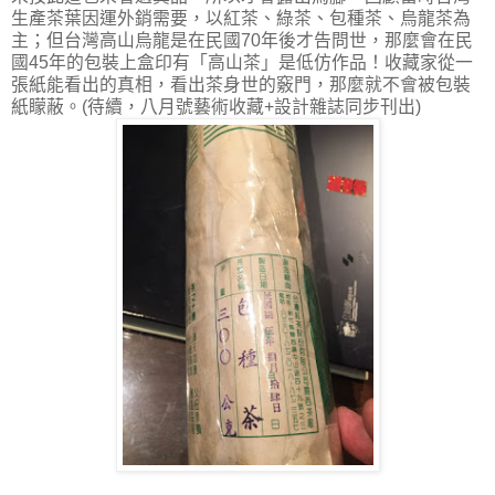
生產茶葉因運外銷需要，以紅茶、綠茶、包種茶、烏龍茶為
主；但台灣高山烏龍是在民國
70
年後才告問世，那麼會在民
國
45
年的包裝上盒印有「高山茶」是低仿作品！收藏家從一
張紙能看出的真相，看出茶身世的竅門，那麼就不會被包裝
紙矇蔽。
(
待續，八月號藝術收藏
+
設計雜誌同步刊出
)