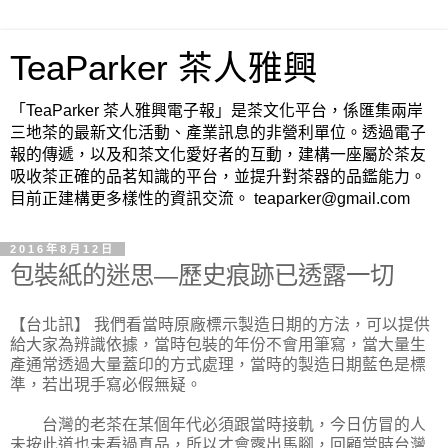
TeaParker 茶人雅興
「TeaParker 茶人雅興電子報」是茶文化平台，係匯集兩岸
三地茶的最新文化活動、產業訊息的非營利單位。透過電子
報的傳遞，以及和茶文化愛好者的互動，建構一座屬於茶友
吸收茶正確的品茗知識的平台，並提升對茶器的品鑑能力。
目前正建構更多樣性的資訊交流。 teaparker@gmail.com
2016年8月12日
包裝紙的迷思—歷史痕跡已透露一切
【台北訊】
我們看當時原廠標示製造日期的方法，可以提供
給大家為辨識依據，當時包裝的年份不會用筆寫，當大量生
產通常透過大量蓋印的方式處理，當時的製造日期藍色是標
準，若出現手寫必假無疑。
台灣的老茶在某個年代必須跟當時接軌，今日仿冒的人
未按此道也未看過真品，所以才會露出馬腳，回顧當時台灣