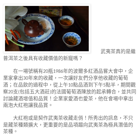
武夷茶真的是繼
普洱茶之後具有收藏價值的新寵嗎？
在一場號稱有
瓶
年的波爾多紅酒品嘗大會中，企
20
1986
業家拿出
年來的收藏，一次讓好友們分享他收藏的葡萄
30
酒；在品飲的過程中，從上午
點品酒到下午
點半，期間觀
10
5
察
支
包括五大酒莊
的法國葡萄酒陳放的起承轉合，並共同
20
(
)
討論藏酒增值和品質！企業家愛酒也愛茶，他在會場中拿出
兩泡大紅袍讓我品賞。
大紅袍或是契作武夷茶收藏走俏！所秀出的訊息，不只
是藏茶種類擴大，更重要的是品項趨向武夷茶為極具潛值的
茶種。