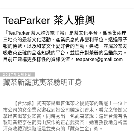
TeaParker 茶人雅興
「TeaParker 茶人雅興電子報」是茶文化平台，係匯集兩岸
三地茶的最新文化活動、產業訊息的非營利單位。透過電子
報的傳遞，以及和茶文化愛好者的互動，建構一座屬於茶友
吸收茶正確的品茗知識的平台，並提升對茶器的品鑑能力。
目前正建構更多樣性的資訊交流。 teaparker@gmail.com
2017年1月9日
藏茶新竉武夷茶驗明正身
【台北訊】武夷茶是繼普洱茶之後藏茶的新寵！一位上
市公司的女企業家邀我到她公司鑑定沉香木，看完之後她又
拿出普洱茶要鑑賞，同時秀出一包武夷茶說：這是台灣有名
製鞋業鉅亨在武夷山契作的正岩武夷茶，她喜孜孜地分析普
洱茶收藏到進階版是武夷茶的「藏茶生金」術。