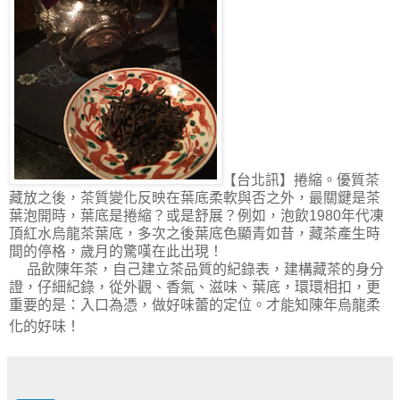
【台北訊】捲縮。優質茶
藏放之後，茶質變化反映在葉底柔軟與否之外，最關鍵是茶
葉泡開時，葉底是捲縮？或是舒展？例如，泡飲
1980
年代凍
頂紅水烏龍茶葉底，多次之後葉底色顯青如昔，藏茶產生時
間的停格，歲月的驚嘆在此出現！
品飲陳年茶，自己建立茶品質的紀錄表，建構藏茶的身分
證，仔細紀錄，從外觀、香氣、滋味、葉底，環環相扣，更
重要的是：入口為憑，做好味蕾的定位。才能知陳年烏龍柔
化的好味！