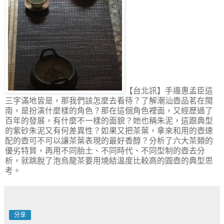
【台北訊】手邊惠孟臣這
三字滿地皆是，那我們該怎麼去看待？了解潮汕壺品茗在閩
南，是扮演什麼樣的角色？那在這個角色裡面，又經歷過了
百年的發展，有什麼不一樣的面貌？她也稱朱泥，這跟典型
的紫砂朱泥又有何差異性？如果又把茶葉，拿來和用的壺速
配的壺可不可以讓茶葉表現的最好香醇？分析了六大茶類的
優劣特質，再用不同胎土、不同時代、不同型制的壺去分
析，就跳脫了泡烏龍茶要用燒結溫度比較高的圓壺的典型思
考。
分享