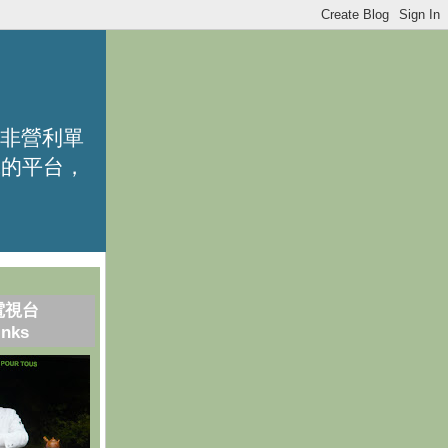
的非營利單
識的平台，
電視台
inks