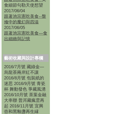
食細節勾勒天使想望
2017/06/04
跟著池宗憲吃美食--盤
飧中的魔幻與四溢
2017/06/05
跟著池宗憲吃美食—食
出細緻與記憶
藝術收藏與設計專欄
2016/7月號 藏綠金—
烏龍茶兩岸紅不讓
2016/8月號 包裝紙的
迷思 2016/9月號 青瓷
杯 舞動發色 爭藏風湧
2016/10月號 茶葉金融
大串聯 普洱藏瘋雲再
起 2016/11月號 宜興
壺和黑釉盞再生縁