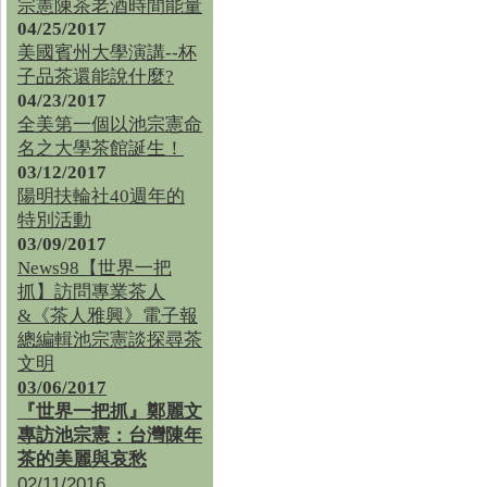
宗憲陳茶老酒時間能量
04/25/2017
美國賓州大學演講--杯
子品茶還能說什麼?
04/23/2017
全美第一個以池宗憲命
名之大學茶館誕生！
03/12/2017
陽明扶輪社40週年的
特別活動
03/09/2017
News98【世界一把
抓】訪問專業茶人
&《茶人雅興》電子報
總編輯池宗憲談探尋茶
文明
03/06/2017
『世界一把抓』鄭麗文
專訪池宗憲：台灣陳年
茶的美麗與哀愁
02/11/2016