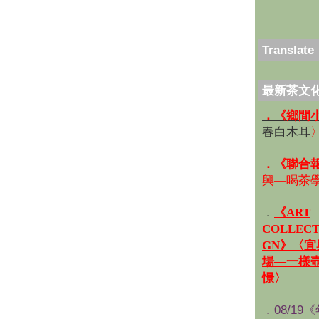
Translate
最新茶文
．《鄉間
春白木耳
．《聯合
興—喝茶
．
《ART
COLLECT
GN》〈
場—一樣
憬〉
．08/19