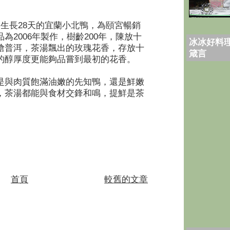
生長28天的宜蘭小北鴨，為頤宮暢銷
為2006年製作，樹齡200年，陳放十
冰冰好料理
滄普洱，茶湯飄出的玫瑰花香，存放十
箴言
的醇厚度更能夠品嘗到最初的花香。
是與肉質飽滿油嫩的先知鴨，還是鮮嫩
，茶湯都能與食材交鋒和鳴，提鮮是茶
。
首頁
較舊的文章