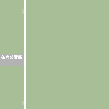
．茶席裝置藝