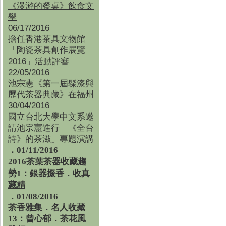
《漫游的餐桌》飲食文
學
06/17/2016
擔任香港茶具文物館
「陶瓷茶具創作展覽
2016」活動評審
22/05/2016
池宗憲《第一屆髹漆與
歷代茶器典藏》在福州
30/04/2016
國立台北大學中文系邀
請池宗憲進行「《全台
詩》的茶滋」專題演講
．01/11/2016
2016茶葉茶器收藏趨
勢1：銀器掇香．收真
藏精
．01/08/2016
茶香雅集
．
名人收藏
13：曾心郁．茶花風