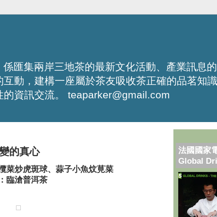
化平台，係匯集兩岸三地茶的最新文化活動、產業訊息
的互動，建構一座屬於茶友吸收茶正確的品茗知
流。 teaparker@gmail.com
法國國家
變的真心
Global Dr
欖菜炒虎斑球、蒜子小魚炆莧菜
：臨滄普洱茶