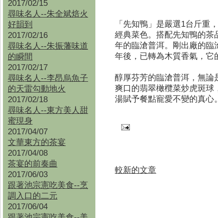
2017/02/15
尋味名人--朱全斌焙火
「先知鴨」是嚴選1台斤重，
好韻到
經典菜色。搭配先知鴨的茶品
2017/02/16
年的臨滄普洱。剛出廠的臨
尋味名人--朱振藩味道
年後，已轉為木質香氣，它
的瞬間
2017/02/17
醇厚芬芳的臨滄普洱，無論
尋味名人--李昂烏魚子
爽口的翡翠橄欖菜炒虎斑球
的天雷勾動地火
湯賦予餐點寵愛不變的真心
2017/02/18
尋味名人--東方美人甜
蜜現身
2017/04/07
文華東方的茶宴
2017/04/08
茶宴的前奏曲
較新的文章
2017/06/03
跟著池宗憲吃美食--烹
調入口的二元
2017/06/04
跟著池宗憲吃美食--
美