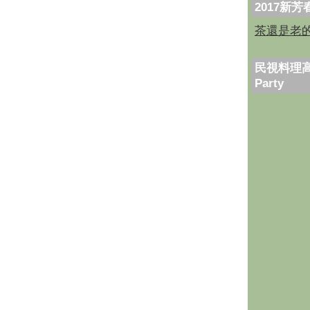
2017新
茶還是老
民視料理高
Party