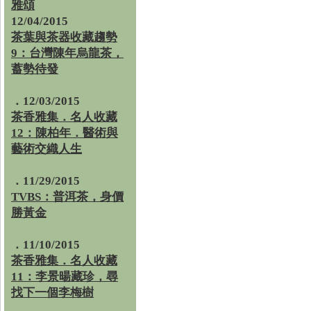
雅頌
12/04/2015
茶葉與茶器收藏趨勢
9：台灣陳年烏龍茶，
蓄勢待發
．12/03/2015
茶香雅集．名人收藏
12：陳柏年．醫術與
藝術交織人生
．11/29/2015
TVBS：普洱茶，身價
勝黃金
．11/10/2015
茶香雅集．名人收藏
11：李景暘藏珍，尋
找下一個李梅樹