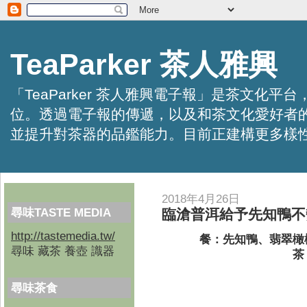
TeaParker 茶人雅興
「TeaParker 茶人雅興電子報」是茶文
位。透過電子報的傳遞，以及和茶文化愛好者
並提升對茶器的品鑑能力。目前正建構更多樣性的資訊交
2018年4月26日
尋味TASTE MEDIA
臨滄普洱給予先知鴨不
http://tastemedia.tw/
餐：先知鴨、翡翠橄
尋味 藏茶 養壺 識器
茶
尋味茶食