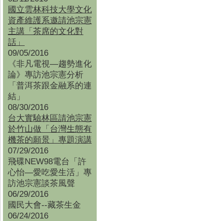
國立雲林科技大學文化
資產維護系邀請池宗憲
主講「茶席的文化對
話」
09/05/2016
《非凡電視—趨勢進化
論》專訪池宗憲分析
「普洱茶跟金融系的連
結」
08/30/2016
台大實驗林區請池宗憲
於竹山做「台灣生態有
機茶的願景」專題演講
07/29/2016
飛碟NEW98電台「許
心怡—愛吃愛生活」專
訪池宗憲談茶風聲
06/29/2016
國民大會--藏茶生金
06/24/2016