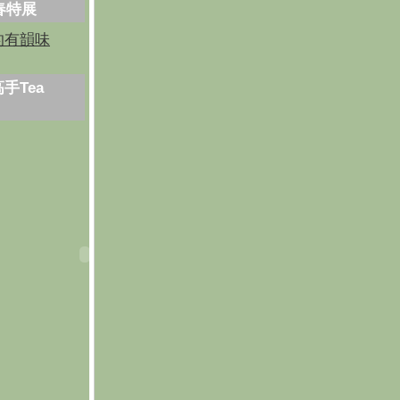
芳春特展
的有韻味
手Tea