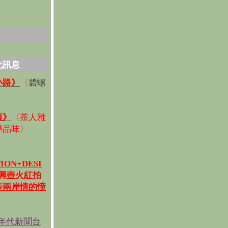
化訊息
碧螺
小路》
〈
〉
報》
〈
茶人雅
學品味
〉
ION+DESI
宜興壺火紅拍
壺兩岸情的憧
《年代新聞台