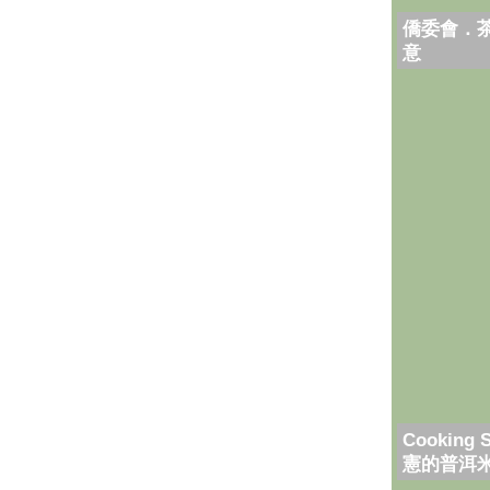
僑委會．
意
Cooking 
憲的普洱