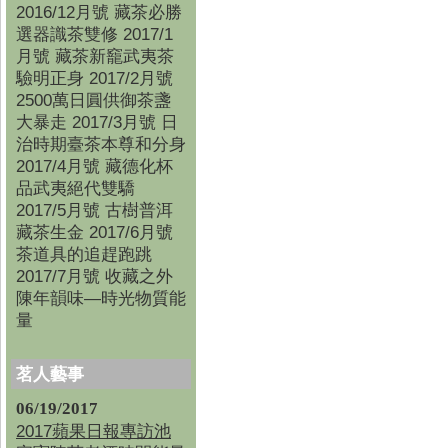
2016/12月號 藏茶必勝
選器識茶雙修 2017/1
月號 藏茶新竉武夷茶
驗明正身 2017/2月號
2500萬日圓供御茶盞
大暴走 2017/3月號 日
治時期臺茶本尊和分身
2017/4月號 藏德化杯
品武夷絕代雙驕
2017/5月號 古樹普洱
藏茶生金 2017/6月號
茶道具的追趕跑跳
2017/7月號 收藏之外
陳年韻味—時光物質能
量
茗人藝事
06/19/2017
2017蘋果日報專訪池