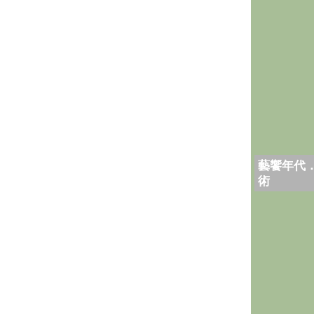
藝饗年代
術