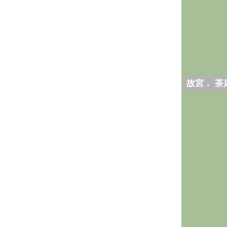
故宮． 茶