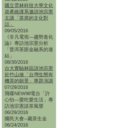
國立雲林科技大學文化
資產維護系邀請池宗憲
主講「茶席的文化對
話」
09/05/2016
《非凡電視—趨勢進化
論》專訪池宗憲分析
「普洱茶跟金融系的連
結」
08/30/2016
台大實驗林區請池宗憲
於竹山做「台灣生態有
機茶的願景」專題演講
07/29/2016
飛碟NEW98電台「許
心怡—愛吃愛生活」專
訪池宗憲談茶風聲
06/29/2016
國民大會--藏茶生金
06/24/2016