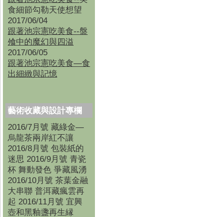
食細節勾勒天使想望
2017/06/04
跟著池宗憲吃美食--盤
飧中的魔幻與四溢
2017/06/05
跟著池宗憲吃美食—食
出細緻與記憶
藝術收藏與設計專欄
2016/7月號 藏綠金—
烏龍茶兩岸紅不讓
2016/8月號 包裝紙的
迷思 2016/9月號 青瓷
杯 舞動發色 爭藏風湧
2016/10月號 茶葉金融
大串聯 普洱藏瘋雲再
起 2016/11月號 宜興
壺和黑釉盞再生縁