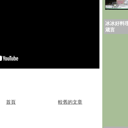
冰冰好料理
箴言
首頁
較舊的文章