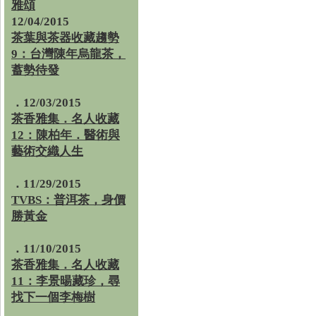
雅頌
12/04/2015
茶葉與茶器收藏趨勢
9：台灣陳年烏龍茶，
蓄勢待發
．12/03/2015
茶香雅集．名人收藏
12：陳柏年．醫術與
藝術交織人生
．11/29/2015
TVBS：普洱茶，身價
勝黃金
．11/10/2015
茶香雅集．名人收藏
11：李景暘藏珍，尋
找下一個李梅樹