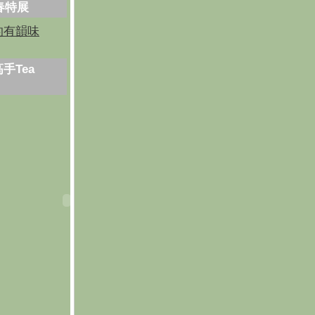
芳春特展
的有韻味
手Tea