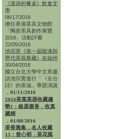
《漫游的餐桌》飲食文
學
06/17/2016
擔任香港茶具文物館
「陶瓷茶具創作展覽
2016」活動評審
22/05/2016
池宗憲《第一屆髹漆與
歷代茶器典藏》在福州
30/04/2016
國立台北大學中文系邀
請池宗憲進行「《全台
詩》的茶滋」專題演講
．01/11/2016
2016茶葉茶器收藏趨
勢1：銀器掇香．收真
藏精
．01/08/2016
茶香雅集
．
名人收藏
13：曾心郁．茶花風