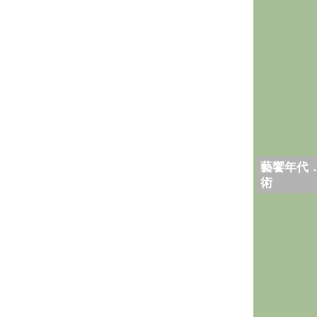
藝饗年代
術