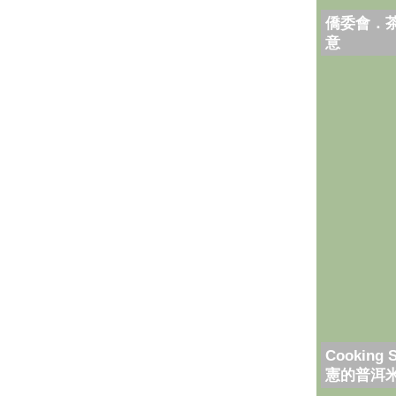
僑委會．
意
Cooking 
憲的普洱