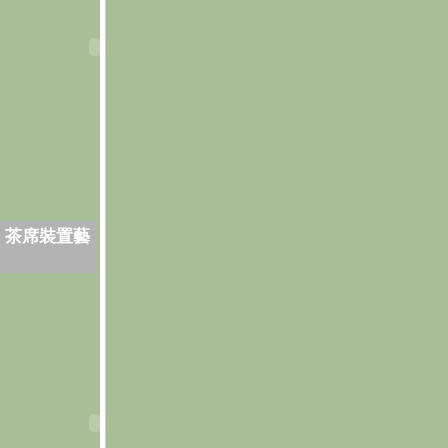
．茶席裝置藝