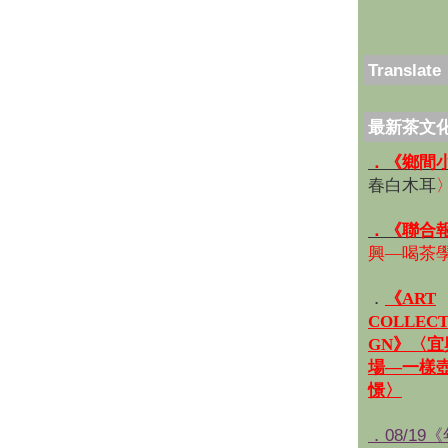
Translate
最新茶文
．《鄉間
春白木耳
．《聯合
興—喝茶
．
《ART
COLLECT
GN》〈
場—一樣
憬〉
．08/19