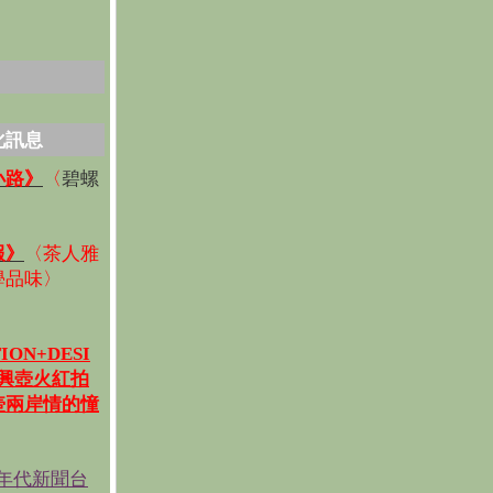
化訊息
碧螺
小路》
〈
〉
報》
〈
茶人雅
學品味
〉
ION+DESI
宜興壺火紅拍
壺兩岸情的憧
《年代新聞台