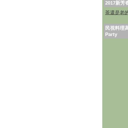
2017新
茶還是老
民視料理高
Party