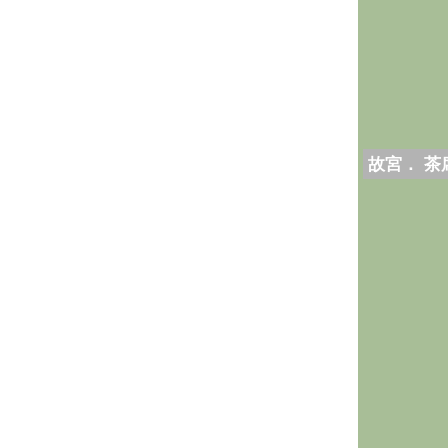
故宮． 茶