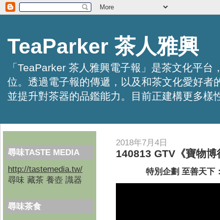
TeaParker 茶人雅興
「TeaParker 茶人雅興電子報」是茶文
位。透過電子報的傳遞，以及和茶文化愛好者
並提升對茶器的品鑑能力。目前正建構更多樣性的資訊交
2018年7月4日
尋味TASTE MEDIA
140813 GTV《寶物
http://tastemedia.tw/
特別企劃 至善天下
尋味 藏茶 養壺 識器
尋味茶食