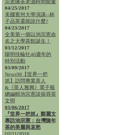
宗憲陳茶老酒時間能量
04/25/2017
美國賓州大學演講--杯
子品茶還能說什麼?
04/23/2017
全美第一個以池宗憲命
名之大學茶館誕生！
03/12/2017
陽明扶輪社40週年的
特別活動
03/09/2017
News98【世界一把
抓】訪問專業茶人
&《茶人雅興》電子報
總編輯池宗憲談探尋茶
文明
03/06/2017
『世界一把抓』鄭麗文
專訪池宗憲：台灣陳年
茶的美麗與哀愁
02/11/2016