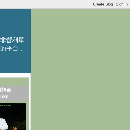
的非營利單
識的平台，
電視台
inks