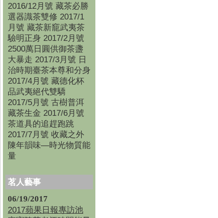
2016/12月號 藏茶必勝
選器識茶雙修 2017/1
月號 藏茶新竉武夷茶
驗明正身 2017/2月號
2500萬日圓供御茶盞
大暴走 2017/3月號 日
治時期臺茶本尊和分身
2017/4月號 藏德化杯
品武夷絕代雙驕
2017/5月號 古樹普洱
藏茶生金 2017/6月號
茶道具的追趕跑跳
2017/7月號 收藏之外
陳年韻味—時光物質能
量
茗人藝事
06/19/2017
2017蘋果日報專訪池