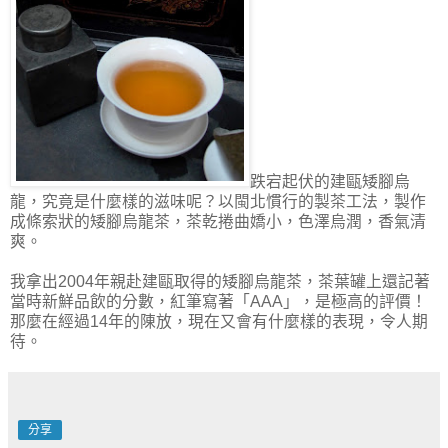
跌宕起伏的建甌矮腳烏
龍，究竟是什麼樣的滋味呢？以閩北慣行的製茶工法，製作
成條索狀的矮腳烏龍茶，茶乾捲曲嬌小，色澤烏潤，香氣清
爽。
我拿出2004年親赴建甌取得的矮腳烏龍茶，茶葉罐上還記著
當時新鮮品飲的分數，紅筆寫著「AAA」，是極高的評價！
那麼在經過14年的陳放，現在又會有什麼樣的表現，令人期
待。
分享