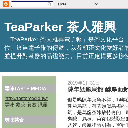
TeaParker 茶人雅興
「TeaParker 茶人雅興電子報」是茶文
位。透過電子報的傳遞，以及和茶文化愛好者
並提升對茶器的品鑑能力。目前正建構更多樣性的資訊交
2019年1月31日
尋味TASTE MEDIA
陳年矮腳烏龍 醇厚而
http://tastemedia.tw/
但是喝陳年茶急不得，14年
尋味 藏茶 養壺 識器
建甌烏龍，有著類似烏梅的
氣，是烏龍茶陳放特有的「
夷酸」氣味。甫從包裝取出
尋味茶食
茶乾，酸氣稍微明顯，需靜