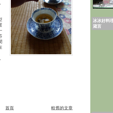
，
型
冰冰好料理
置
箴言
一
芬
聞
在
，
首頁
較舊的文章