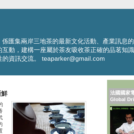
化平台，係匯集兩岸三地茶的最新文化活動、產業訊息
的互動，建構一座屬於茶友吸收茶正確的品茗知
流。 teaparker@gmail.com
法國國家
新鮮
Global Dr
的
香
武
的
置