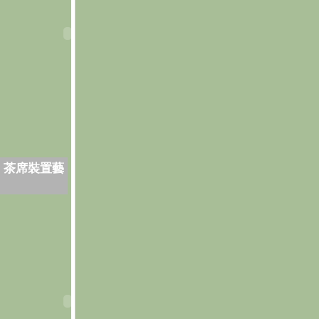
．茶席裝置藝