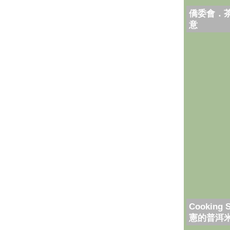
僑委會．
意
Cooking 
憲的普洱