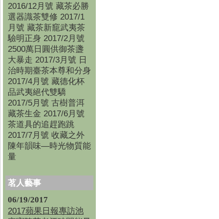
2016/12月號 藏茶必勝
選器識茶雙修 2017/1
月號 藏茶新竉武夷茶
驗明正身 2017/2月號
2500萬日圓供御茶盞
大暴走 2017/3月號 日
治時期臺茶本尊和分身
2017/4月號 藏德化杯
品武夷絕代雙驕
2017/5月號 古樹普洱
藏茶生金 2017/6月號
茶道具的追趕跑跳
2017/7月號 收藏之外
陳年韻味—時光物質能
量
茗人藝事
06/19/2017
2017蘋果日報專訪池