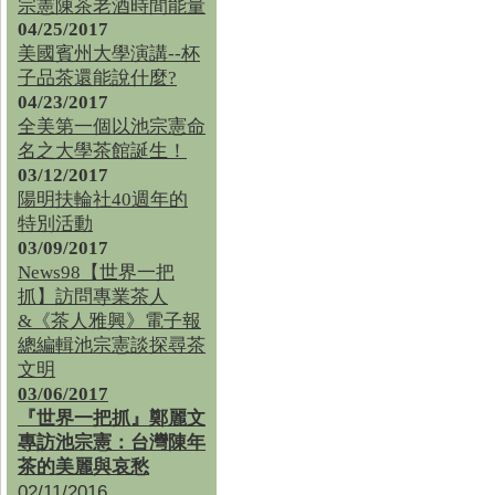
宗憲陳茶老酒時間能量
04/25/2017
美國賓州大學演講--杯
子品茶還能說什麼?
04/23/2017
全美第一個以池宗憲命
名之大學茶館誕生！
03/12/2017
陽明扶輪社40週年的
特別活動
03/09/2017
News98【世界一把
抓】訪問專業茶人
&《茶人雅興》電子報
總編輯池宗憲談探尋茶
文明
03/06/2017
『世界一把抓』鄭麗文
專訪池宗憲：台灣陳年
茶的美麗與哀愁
02/11/2016