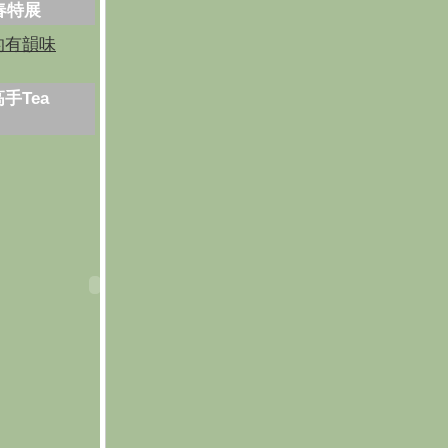
芳春特展
的有韻味
手Tea