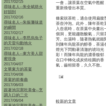
2017/02/15
一會，讓茶葉在空氣中甦醒
尋味名人--朱全斌焙火
重新煥發出本質。
好韻到
2017/02/16
條索狀茶乾，適合使用扁腹
尋味名人--朱振藩味道
茶壺沖泡。此外，陳年茶乾
的瞬間
入壺底時，在茶葉中央畫出
2017/02/17
個洞，更能趨散酸氣，只留
尋味名人--李昂烏魚子
芳。出湯時，隨著熱氣就能
的天雷勾動地火
到陳年烏龍茶的醇香，茶湯
2017/02/18
燈光下閃動著清澈的琥珀光
尋味名人--東方美人甜
彩！而陳年烏龍的濃香馥郁
蜜現身
在口中轉化成炭焙桂圓的香
2017/04/07
氣，齒頰留香，久久不散。
文華東方的茶宴
2017/04/08
茶宴的前奏曲
2017/06/03
跟著池宗憲吃美食--烹
調入口的二元
2017/06/04
較新的文章
跟著池宗憲吃美食--
美