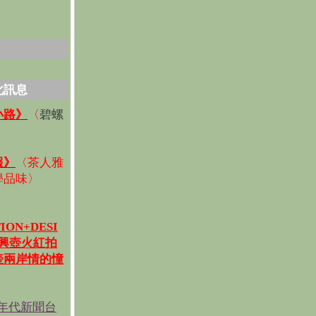
化訊息
碧螺
小路》
〈
〉
報》
〈
茶人雅
學品味
〉
ION+DESI
宜興壺火紅拍
壺兩岸情的憧
《年代新聞台