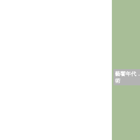
藝饗年代
術