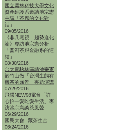
國立雲林科技大學文化
資產維護系邀請池宗憲
主講「茶席的文化對
話」
09/05/2016
《非凡電視—趨勢進化
論》專訪池宗憲分析
「普洱茶跟金融系的連
結」
08/30/2016
台大實驗林區請池宗憲
於竹山做「台灣生態有
機茶的願景」專題演講
07/29/2016
飛碟NEW98電台「許
心怡—愛吃愛生活」專
訪池宗憲談茶風聲
06/29/2016
國民大會--藏茶生金
06/24/2016