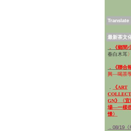
Translate
最新茶文
．《鄉間
春白木耳
．《聯合
興—喝茶
．
《ART
COLLECT
GN》〈
場—一樣
憬〉
．08/19