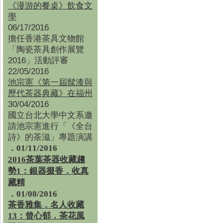
《漫游的餐桌》飲食文
學
06/17/2016
擔任香港茶具文物館
「陶瓷茶具創作展覽
2016」活動評審
22/05/2016
池宗憲《第一屆髹漆與
歷代茶器典藏》在福州
30/04/2016
國立台北大學中文系邀
請池宗憲進行「《全台
詩》的茶滋」專題演講
．01/11/2016
2016茶葉茶器收藏趨
勢1：銀器掇香．收真
藏精
．01/08/2016
茶香雅集
．
名人收藏
13：曾心郁．茶花風