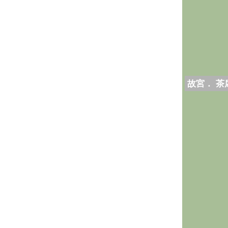
故宮． 茶