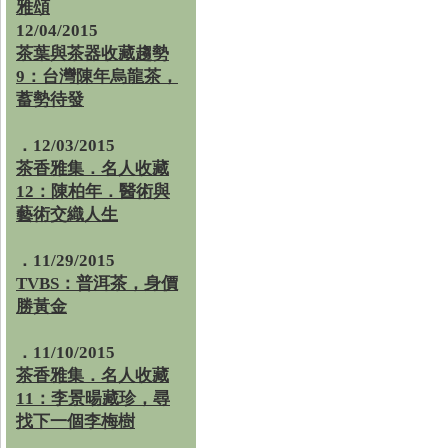
雅頌
12/04/2015
茶葉與茶器收藏趨勢
9：台灣陳年烏龍茶，
蓄勢待發
．12/03/2015
茶香雅集．名人收藏
12：陳柏年．醫術與
藝術交織人生
．11/29/2015
TVBS：普洱茶，身價
勝黃金
．11/10/2015
茶香雅集．名人收藏
11：李景暘藏珍，尋
找下一個李梅樹