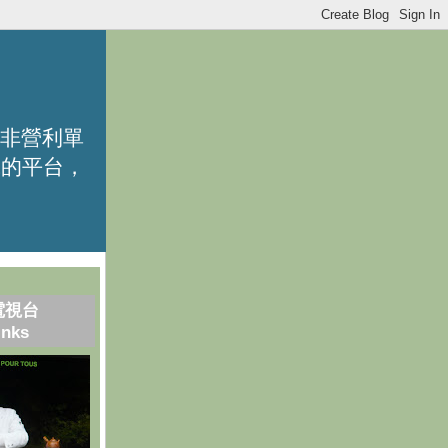
的非營利單
識的平台，
電視台
inks