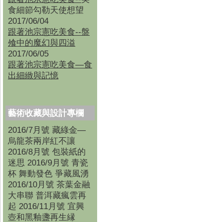
食細節勾勒天使想望
2017/06/04
跟著池宗憲吃美食--盤
飧中的魔幻與四溢
2017/06/05
跟著池宗憲吃美食—食
出細緻與記憶
藝術收藏與設計專欄
2016/7月號 藏綠金—
烏龍茶兩岸紅不讓
2016/8月號 包裝紙的
迷思 2016/9月號 青瓷
杯 舞動發色 爭藏風湧
2016/10月號 茶葉金融
大串聯 普洱藏瘋雲再
起 2016/11月號 宜興
壺和黑釉盞再生縁