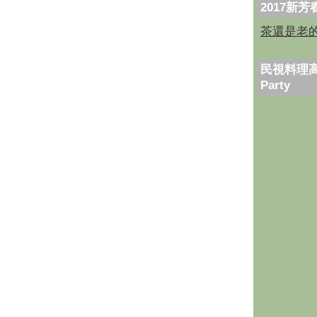
2017新
茶還是老
民視料理高
Party