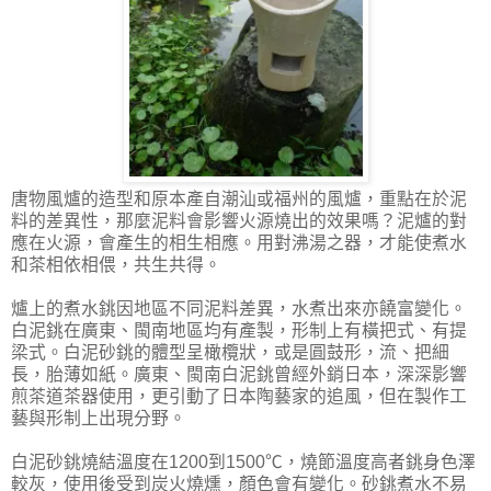
唐物風爐的造型和原本產自潮汕或福州的風爐，重點在於泥
料的差異性，那麼泥料會影響火源燒出的效果嗎？泥爐的對
應在火源，會產生的相生相應。用對沸湯之器，才能使煮水
和茶相依相偎，共生共得。
爐上的煮水銚因地區不同泥料差異，水煮出來亦饒富變化。
白泥銚在廣東、閩南地區均有產製，形制上有橫把式、有提
梁式。白泥砂銚的體型呈橄欖狀，或是圓鼓形，流、把細
長，胎薄如紙。廣東、閩南白泥銚曾經外銷日本，深深影響
煎茶道茶器使用，更引動了日本陶藝家的追風，但在製作工
藝與形制上出現分野。
白泥砂銚燒結溫度在1200到1500℃，燒節溫度高者銚身色澤
較灰，使用後受到炭火燒燻，顏色會有變化。砂銚煮水不易