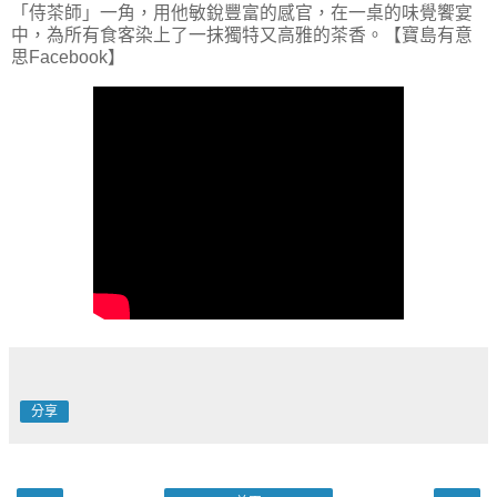
「侍茶師」一角，用他敏銳豐富的感官，在一桌的味覺饗宴
中，為所有食客染上了一抹獨特又高雅的茶香。【寶島有意
思Facebook】
分享