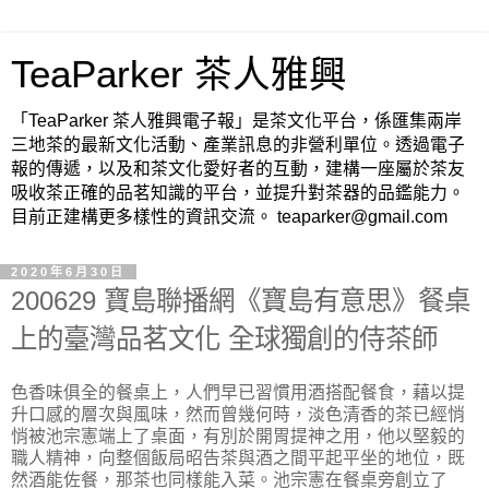
TeaParker 茶人雅興
「TeaParker 茶人雅興電子報」是茶文化平台，係匯集兩岸
三地茶的最新文化活動、產業訊息的非營利單位。透過電子
報的傳遞，以及和茶文化愛好者的互動，建構一座屬於茶友
吸收茶正確的品茗知識的平台，並提升對茶器的品鑑能力。
目前正建構更多樣性的資訊交流。 teaparker@gmail.com
2020年6月30日
200629 寶島聯播網《寶島有意思》餐桌
上的臺灣品茗文化 全球獨創的侍茶師
色香味俱全的餐桌上，人們早已習慣用酒搭配餐食，藉以提
升口感的層次與風味，然而曾幾何時，淡色清香的茶已經悄
悄被池宗憲端上了桌面，有別於開胃提神之用，他以堅毅的
職人精神，向整個飯局昭告茶與酒之間平起平坐的地位，既
然酒能佐餐，那茶也同樣能入菜。池宗憲在餐桌旁創立了