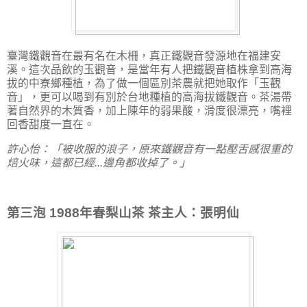
臺灣鐵觀音在最有名在木柵，真正鐵觀音發源地在福建安
溪。這次品飲的玉觀音，是當年有人把鐵觀音植株拿到高海
拔的中寮鄉種植，為了做一個區別茶農就把她取作「玉觀
音」，更可以喝到有別於台地種植的高海拔鐵觀音。茶湯帶
著自然界的木質香，加上陳年的弱果酸，滑度很漂亮，嘴裡
回香甜度一直在。
許心怡：「被收服的浪子，原來鐵觀音有一點壓舌感很重的
焙火味，這都已經...邊角都收掉了。」
第三泡 1988年春梨山茶 茶主人：張明仙