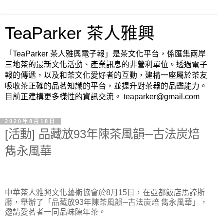
TeaParker 茶人雅興
「TeaParker 茶人雅興電子報」是茶文化平台，係匯集兩岸
三地茶的最新文化活動、產業訊息的非營利單位。透過電子
報的傳遞，以及和茶文化愛好者的互動，建構一座屬於茶友
吸收茶正確的品茗知識的平台，並提升對茶器的品鑑能力。
目前正建構更多樣性的資訊交流。 teaparker@gmail.com
2020年8月18日
[活動] 品藏放93年陳茶風韻─古法炭焙
雋永風華
中華茶人雅興文化藝術協會於8月15日，在亞都飯店馬諦斯
廳，舉辦了「品藏放93年陳茶風韻─古法炭焙 雋永風華」，
邀請愛茗者一同品味陳年茶。