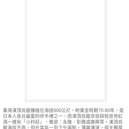
臺灣凍頂烏龍種植在海拔600公尺，她黃金時期70-80年，是
日本人來台最愛的伴手禮之一，而凍頂烏龍茶就與勃艮地紅
酒一樣有「小村莊」，像是：永隆、彰雅或廣興等。凍頂烏
龍海拔不高，但在當年一到下午兩點，薄霧瀰漫，得天獨厚