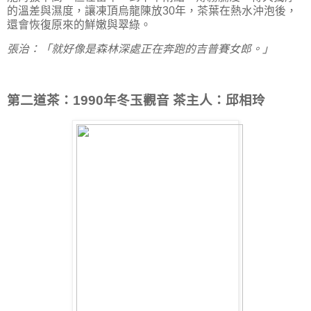
的溫差與濕度，讓凍頂烏龍陳放30年，茶葉在熱水沖泡後，
還會恢復原來的鮮嫩與翠綠。
張治：「就好像是森林深處正在奔跑的吉普賽女郎。」
第二道茶：1990年冬玉觀音 茶主人：邱相玲