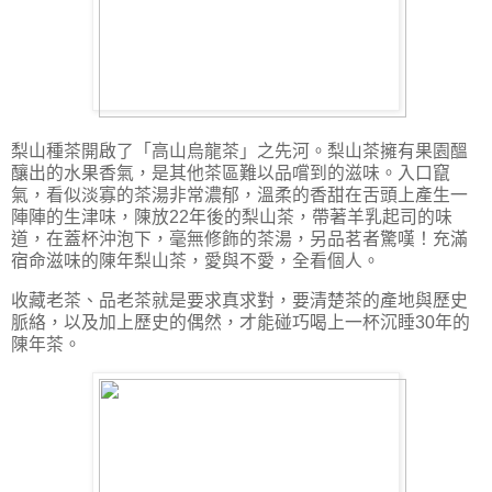
梨山種茶開啟了「高山烏龍茶」之先河。梨山茶擁有果園醞
釀出的水果香氣，是其他茶區難以品嚐到的滋味。入口竄
氣，看似淡寡的茶湯非常濃郁，溫柔的香甜在舌頭上產生一
陣陣的生津味，陳放22年後的梨山茶，帶著羊乳起司的味
道，在蓋杯沖泡下，毫無修飾的茶湯，另品茗者驚嘆！充滿
宿命滋味的陳年梨山茶，愛與不愛，全看個人。
收藏老茶、品老茶就是要求真求對，要清楚茶的產地與歷史
脈絡，以及加上歷史的偶然，才能碰巧喝上一杯沉睡30年的
陳年茶。