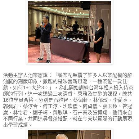
活動主辦人池宗憲說：「餐茶配顛覆了許多人以茶配餐的解
油膩的刻版印象，掀起的是味蕾新風潮，一種茶配一款佳
餚，如何1+1大於3。」，為此開始訓練台灣年輕人投入侍茶
師的行列，這一次透過三次清香、秀雅及甘醇的課程，總共
16位學員合格，分別是石雅智、蔡佩軒、林郁玟、李藺丞、
郭姵君、蔡淳合、傅正淳、沈欽儀、何貞儀、張玉鈴、曾冠
崴、林怡君、劉子靖、黃敏琪、石卉蓁及張博翔，他們來自
不同行業，共同追尋餐茶搭配，就在今天以實際的行動展現
出學習成績。