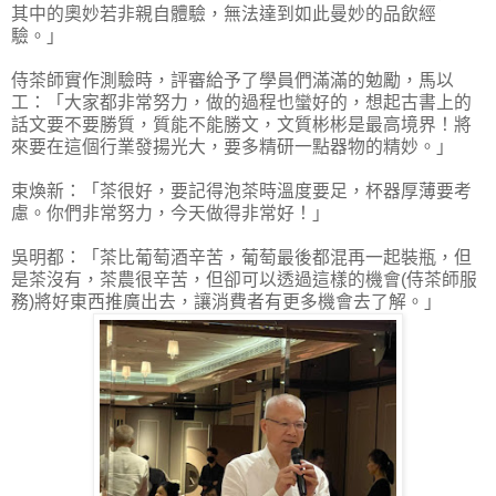
其中的奧妙若非親自體驗，無法達到如此曼妙的品飲經
驗。」
侍茶師實作測驗時，評審給予了學員們滿滿的勉勵，馬以
工：「大家都非常努力，做的過程也蠻好的，想起古書上的
話文要不要勝質，質能不能勝文，文質彬彬是最高境界！將
來要在這個行業發揚光大，要多精研一點器物的精妙。」
束煥新：「茶很好，要記得泡茶時溫度要足，杯器厚薄要考
慮。你們非常努力，今天做得非常好！」
吳明都：「茶比葡萄酒辛苦，葡萄最後都混再一起裝瓶，但
是茶沒有，茶農很辛苦，但卻可以透過這樣的機會(侍茶師服
務)將好東西推廣出去，讓消費者有更多機會去了解。」