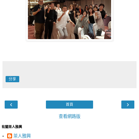
分享
‹
›
首頁
查看網路版
有關茶人雅興
茶人雅興