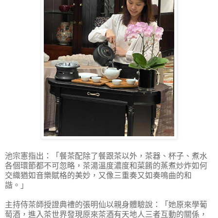
池宗憲指出：「餐茶配除了餐跟茶以外，茶器、杯子、煮水
各個環節都不可忽略，茶湯溫度濃度和菜餚的蒸煮炒炸如何
交織猶如音樂賦格的美妙，又像三重奏又如奏鳴曲的和
諧。」
主持侍茶師授證典禮的張明仙以親身體驗說：「她原來學葡
萄酒，進入茶世界發現原來茶酒有天地人三者互動的關係，