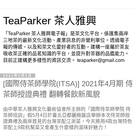
TeaParker 茶人雅興
「TeaParker 茶人雅興電子報」是茶文化平台，係匯集兩岸
三地茶的最新文化活動、產業訊息的非營利單位。透過電子
報的傳遞，以及和茶文化愛好者的互動，建構一座屬於茶友
吸收茶正確的品茗知識的平台，並提升對茶器的品鑑能力。
目前正建構更多樣性的資訊交流。 teaparker@gmail.com
2021年5月5日
[國際侍茶師學院(ITSA)] 2021年4月期 侍
茶師授證典禮 翻轉餐飲新風貌
由中華茶人雅興文化藝術協會所主辦的「國際侍茶師學院 侍
茶師培訓」假5月4日於臺北亞都麗緻飯店舉辦本次侍茶師授
證典禮及兩岸首見的台灣茶配江浙菜，今天將用4款台灣特色
茶配上9款杭幫菜又會產生什麼樣的滋味好魅力！