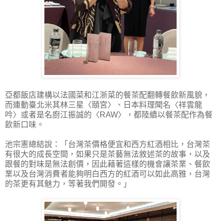
亞都飯店建構以法國菜和江浙菜的餐茶配翻轉餐飲新風貌，
而連動臺北米其林三星〈頤宮〉、日本料理聞名〈祥雲龍
吟〉或者是名廚江振誠的〈RAW〉，都陸續以餐茶配作為餐
飲新口味。
池宗憲總結說：「台灣茶價格便宜和西方紅酒相比，台灣茶
有很大的成長空間，如果只是茶藝無法敘述茶的故事，以及
跟餐的對味是無法創價，因此藉著這樣的機會讓茶業、餐飲
業以及台灣消費者能夠明白西方的紅酒可以如此高雅，台灣
的茶更有其魅力，等著我們開發。」