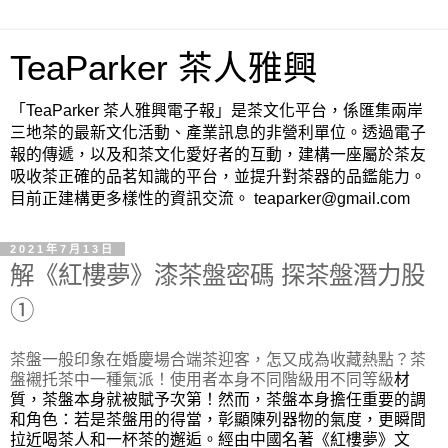
TeaParker 茶人雅興
「TeaParker 茶人雅興電子報」是茶文化平台，係匯集兩岸
三地茶的最新文化活動、產業訊息的非營利單位。透過電子
報的傳遞，以及和茶文化愛好者的互動，建構一座屬於茶友
吸收茶正確的品茗知識的平台，並提升對茶器的品鑑能力。
目前正建構更多樣性的資訊交流。 teaparker@gmail.com
2021年7月13日
解《紅樓夢》漆茶盤密碼 探茶盤潛力股
①
茶盤一般印象在婚慶場合端茶迎客，怎又成為收藏熱點？茶
盤襯托茶中一種氣派！使用者本身不同階級用不同等級
材
質，茶盤本身就被賦予次第！然而，茶盤本身擔任重要的調
和角色：若是茶盤用的得當，彰顯陳列器物的氣度，更瞬間
拉近喝茶人和一杯茶的邂逅。經由中國名著《紅樓夢》文