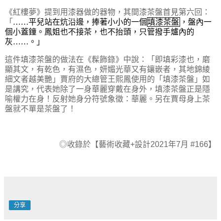
《紅樓夢》提到用漆器做的器物，其間漆茶盤首見第六回：
「
……平兒站在炕沿邊，捧著小小的一個
填漆茶盤
，盤內一
個小蓋鐘。鳳姐也不接茶，也不抬頭，只管撥手爐內的
灰……。」
這件填漆茶盤的做法在《髹飾錄》中說：「
即填彩漆也，磨
顯其文，有乾色，有濕色，妍媚光華又有鑲嵌者，其地錦綾
細文者越美艷
」賈府的大總管王熙鳳使用的「填漆茶盤」如
是講究，代表她除了一身華麗穿戴在身外，填漆茶盤正是隱
喻權力在身！反射她身分符號象徵：華麗。另在賈母身上茶
盤就不單是茶盤了！
◎收錄於【藝術收藏+設計2021年7月 #166】
分享