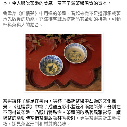
本，今人吸吮茶盤的美感，奠基了藏茶盤潛質的資本。
曹雪芹《紅樓夢》中用過的茶盤，看起來微不足道卻承載著
承先啟後的功能，充滿待客誠意搭起品茗啟動的接軌，引動
杯與茶與人的結合。
茶盤讓杯子駐足在盤內，讓杯子揭起茶盤中凸顯的文化風
景。《紅樓夢》中寫了成窯五彩小蓋鐘和兩鐘新茶，分別在
不同材質茶盤上凸顯出特殊性。茶盤開啟品茗風雅影像，讓
喝茶的活動時空借茶盤啟動芬香投射
，更讓茶盤設計工藝技
巧，探見茶盤形制和材質的品味。