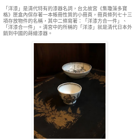
「洋漆」是清代特有的漆器名詞，台北故宮《集瓊藻多寶
格》匣盒內保存著一本帳冊性質的小冊頁，冊頁條列七十三
項存放物件的名稱，其中二條寫著：「洋漆方合一件」、
「洋漆合一件」。清宮中的所稱的「洋漆」就是清代日本外
銷到中國的蒔繪漆器。