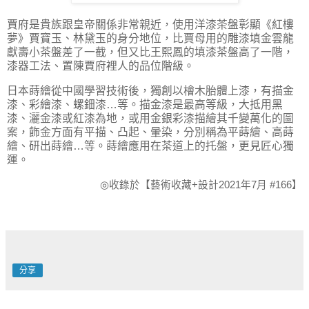
賈府是貴族跟皇帝關係非常親近，使用洋漆茶盤彰顯《紅樓
夢》賈寶玉、林黛玉的身分地位，比賈母用的雕漆填金雲龍
獻壽小茶盤差了一截，但又比王熙鳳的填漆茶盤高了一階，
漆器工法、置陳賈府裡人的品位階級。
日本蒔繪從中國學習技術後，獨創以檜木胎體上漆，有描金
漆、彩繪漆、螺鈿漆…等。描金漆是最高等級，大抵用黑
漆、灑金漆或紅漆為地，或用金銀彩漆描繪其千變萬化的圖
案，飾金方面有平描、凸起、暈染，分別稱為平蒔繪、高蒔
繪、研出蒔繪…等。蒔繪應用在茶道上的托盤，更見匠心獨
運。
◎
收錄於【藝術收藏
+
設計
2021
年
7
月
#16
6
】
分享