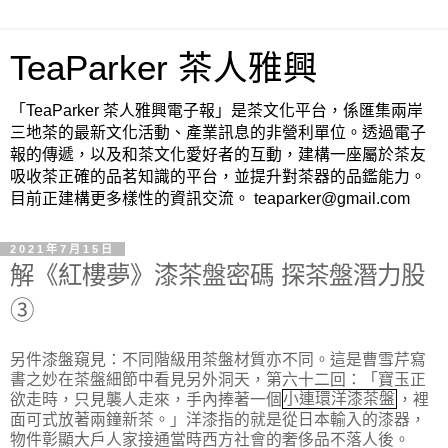
TeaParker 茶人雅興
「TeaParker 茶人雅興電子報」是茶文化平台，係匯集兩岸
三地茶的最新文化活動、產業訊息的非營利單位。透過電子
報的傳遞，以及和茶文化愛好者的互動，建構一座屬於茶友
吸收茶正確的品茗知識的平台，並提升對茶器的品鑑能力。
目前正建構更多樣性的資訊交流。 teaparker@gmail.com
2021年7月15日
解《紅樓夢》漆茶盤密碼 探茶盤潛力股
③
另件漆盤窺見：不同階級用茶盤材質亦不同。這是曹雪芹寫
書之妙在茶盤細節中看見另外洞天，第六十二回：「
寶玉正
欲走時，只見襲人走來，手內捧著一個
小連環洋漆茶盤
，裡
面可式放著兩鐘新茶。」
洋漆指的就是從日本輸入的漆器，
物件彰顯大戶人家接通當時西方社會的奢侈品不落人後。