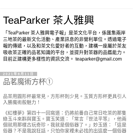
TeaParker 茶人雅興
「TeaParker 茶人雅興電子報」是茶文化平台，係匯集兩岸
三地茶的最新文化活動、產業訊息的非營利單位。透過電子
報的傳遞，以及和茶文化愛好者的互動，建構一座屬於茶友
吸收茶正確的品茗知識的平台，並提升對茶器的品鑑能力。
目前正建構更多樣性的資訊交流。 teaparker@gmail.com
2021年8月11日
品茗魔術方杯①
品茶用圓形杯最常見，方形杯則少見。玉質方形杯更具引人
入勝魔術般魅力！
《紅樓夢》第四十一回寫道：
仍將前番自己常日吃茶的那隻
綠玉斗來斟與寶玉。寶玉笑道：「常言『世法平等』，他兩
個就用那樣古玩奇珍，我就是個俗器了。」妙玉道：「這是
俗器？不是我說狂話，只怕你家裡未必找的出這麼一個俗器