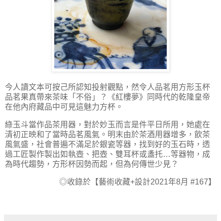
今人讀文本可按己所認知投射觀點，然令人品茗用方形玉杯
品茗果真帶來茶味「不俗」？《紅樓夢》同時代的乾隆皇帝
在他內府藏品中可見這魅力方杯。
綠玉斗當作品茶用器，對於妙玉而言是件平日所用，她處在
清初正映和了當時品茗風氣。明末由於茶酒用器增多，飲茶
風氣盛，社會普遍不滿足於銀瓷等器，找到好的玉石時，透
過工匠製作製出如執壺、把壺、雙耳杯或盞托…等器物，成
為時代趨勢，方形杯因勢而起，但為何傳世少見？
◎
收錄於【藝術收藏
+
設計
2021
年
8
月
#167
】