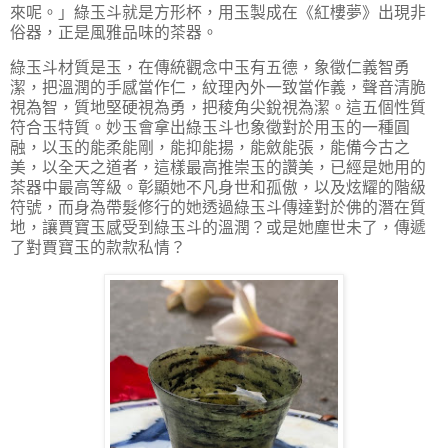
來呢。」
綠玉斗就是方形杯，用玉製成在《紅樓夢》出現非
俗器，正是風雅品味的茶器。
綠玉斗材質是玉，在傳統觀念中玉有五德，象徵仁義智勇
潔，把溫潤的手感當作仁，紋理內外一致當作義，聲音清脆
視為智，質地堅硬視為勇，把稜角尖銳視為潔。這五個性質
符合玉特質。妙玉會拿出綠玉斗也象徵對於用玉的一種圓
融，以玉的能柔能剛，能抑能揚，能斂能張，能備今古之
美，以全天之道者，這樣最高推崇玉的讚美，已經是她用的
茶器中最高等級。彰顯她不凡身世和孤傲，以及炫耀的階級
符號，而身為帶髮修行的她透過綠玉斗傳達對於佛的潛在質
地，讓賈寶玉感受到綠玉斗的溫潤？或是她塵世未了，傳遞
了對賈寶玉的款款私情？