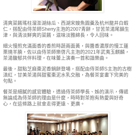
清爽菜餚瑤柱溜澎湖絲瓜、西湖宋嫂魚圓羹及杭州龍井白蝦
仁，搭配由侍茶師Sherry主泡的2007青餅，甘苦茶湯尾韻生
津，與清淡鮮爽的菜餚，滋味淡雅綿長，令人回味。
細火慢煎充滿面香的香煎時蔬兩面黃，與醬香濃厚的慢工蓮
栗燒羊腩，佐以由侍茶師樂啓凡主泡的2021年武夷玉麒麟，
茶湯馥郁共伴料理，在味蕾上演奏一首和諧樂曲。
最後，甜點芝麻棗泥香鍋餅登場，搭配由侍茶師S主泡的古樹
滇紅，甘美茶湯與甜蜜棗泥水乳交融，為餐茶宴畫下完美的
句點。
餐茶是細膩的感官體驗，透過侍茶師學長、姊的演示，傳遞
無論成為侍茶師的理由是什麼，時時對茶抱有熱愛與好奇
心，在這條路上就會走得更遠、更廣。