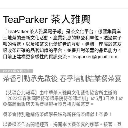
TeaParker 茶人雅興
「TeaParker 茶人雅興電子報」是茶文化平台，係匯集兩岸
三地茶的最新文化活動、產業訊息的非營利單位。透過電子
報的傳遞，以及和茶文化愛好者的互動，建構一座屬於茶友
吸收茶正確的品茗知識的平台，並提升對茶器的品鑑能力。
目前正建構更多樣性的資訊交流。 teaparker@gmail.com
2022年5月8日
茶香引動承先啟後 春季培訓結業餐茶宴
【艾瑪台北報導】由中華茶人雅興文化藝術協會所主辦的
「2022年春季國際侍茶師學院侍茶師培訓」於5月3日晚上於
亞都麗緻飯店天香樓舉辦授證典禮與餐茶宴。
餐茶會特別邀請侍茶師學長姊為新任侍茶師獻上茶香！
以香檳茶作為開場迎賓，揭開本次餐茶宴的序幕。接著，登