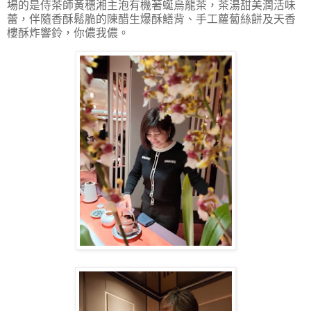
場的是侍茶師黃穗湘主泡有機著蜒烏龍茶，茶湯甜美潤活味
蕾，伴隨香酥鬆脆的陳醋生爆酥鱔背、手工蘿蔔絲餅及天香
樓酥炸響鈴，你儂我儂。