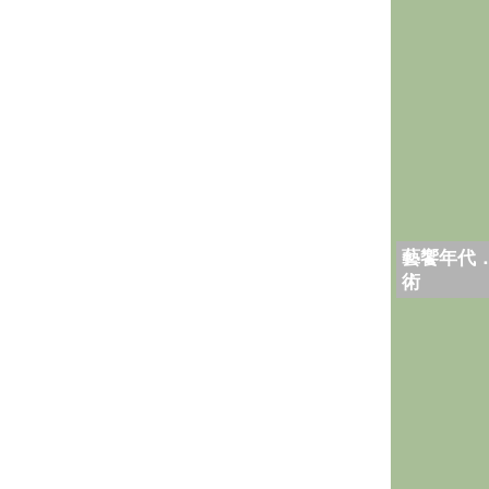
藝饗年代
術