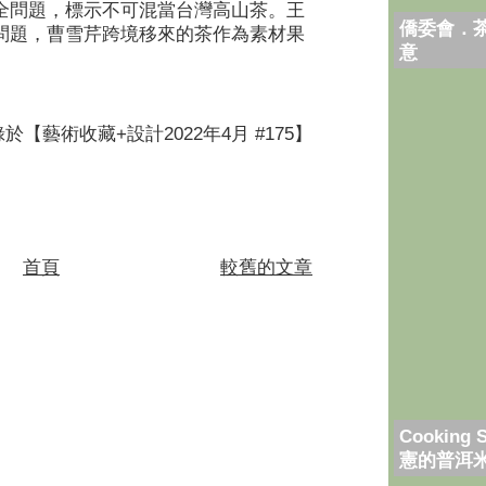
全問題，標示不可混當台灣高山茶。王
僑委會．
問題，曹雪芹跨境移來的茶作為素材果
意
於【藝術收藏+設計2022年4月 #175】
首頁
較舊的文章
Cooking 
憲的普洱