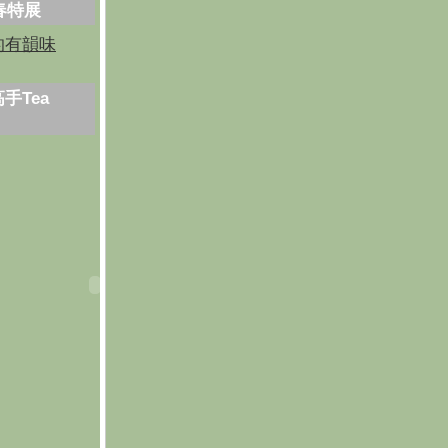
芳春特展
的有韻味
手Tea