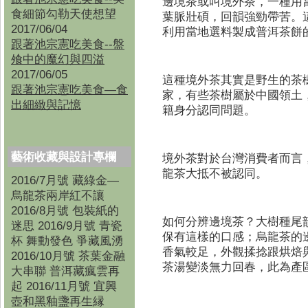
邊境茶或叫境外茶，一種用
食細節勾勒天使想望
葉脈壯碩，回韻強勁帶苦。
2017/06/04
利用當地選料製成普洱茶餅
跟著池宗憲吃美食--盤
飧中的魔幻與四溢
2017/06/05
這種境外茶其實是野生的茶
跟著池宗憲吃美食—食
家，有些茶樹屬於中國領土
出細緻與記憶
籍身分認同問題。
藝術收藏與設計專欄
境外茶對於台灣消費者而言
龍茶大抵不被認同。
2016/7月號 藏綠金—
烏龍茶兩岸紅不讓
2016/8月號 包裝紙的
如何分辨邊境茶？大樹種尾
迷思 2016/9月號 青瓷
保有這樣的口感；烏龍茶的
杯 舞動發色 爭藏風湧
香氣較足，外觀揉捻跟烘焙
2016/10月號 茶葉金融
茶湯變淡無力回春，此為產
大串聯 普洱藏瘋雲再
起 2016/11月號 宜興
壺和黑釉盞再生縁