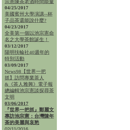
宗憲陳茶老酒時間能量
04/25/2017
美國賓州大學演講--杯
子品茶還能說什麼?
04/23/2017
全美第一個以池宗憲命
名之大學茶館誕生！
03/12/2017
陽明扶輪社40週年的
特別活動
03/09/2017
News98【世界一把
抓】訪問專業茶人
&《茶人雅興》電子報
總編輯池宗憲談探尋茶
文明
03/06/2017
『世界一把抓』鄭麗文
專訪池宗憲：台灣陳年
茶的美麗與哀愁
02/11/2016