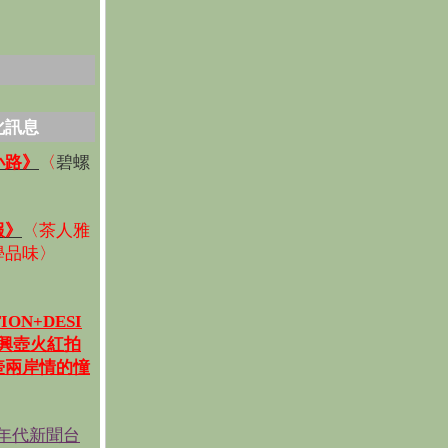
化訊息
碧螺
小路》
〈
〉
報》
〈
茶人雅
學品味
〉
ION+DESI
宜興壺火紅拍
壺兩岸情的憧
《年代新聞台