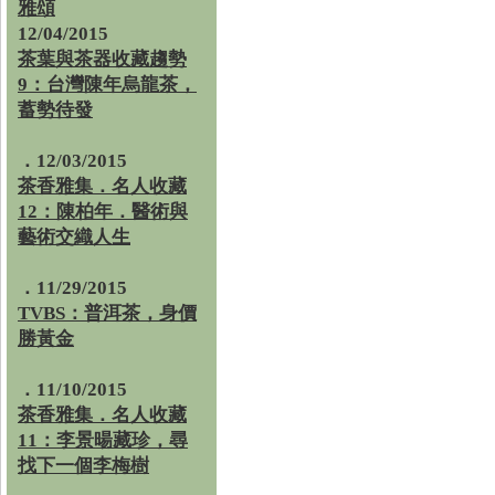
雅頌
12/04/2015
茶葉與茶器收藏趨勢
9：台灣陳年烏龍茶，
蓄勢待發
．12/03/2015
茶香雅集．名人收藏
12：陳柏年．醫術與
藝術交織人生
．11/29/2015
TVBS：普洱茶，身價
勝黃金
．11/10/2015
茶香雅集．名人收藏
11：李景暘藏珍，尋
找下一個李梅樹