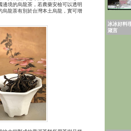
國邊境的烏龍茶，若農藥安檢可以透明
的烏龍茶有別於台灣本土烏龍，實可增
冰冰好料理
箴言