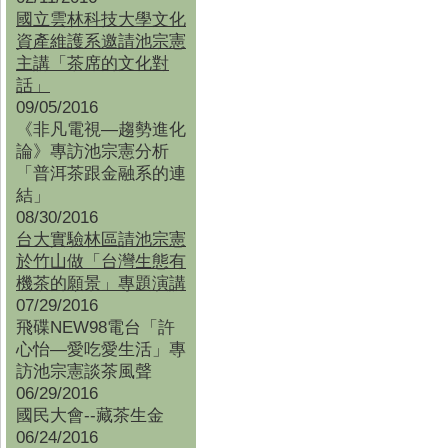
國立雲林科技大學文化
資產維護系邀請池宗憲
主講「茶席的文化對
話」
09/05/2016
《非凡電視—趨勢進化
論》專訪池宗憲分析
「普洱茶跟金融系的連
結」
08/30/2016
台大實驗林區請池宗憲
於竹山做「台灣生態有
機茶的願景」專題演講
07/29/2016
飛碟NEW98電台「許
心怡—愛吃愛生活」專
訪池宗憲談茶風聲
06/29/2016
國民大會--藏茶生金
06/24/2016