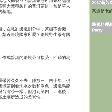
當地大樹製成的普洱茶餅所用茶樹品種
2017新
這種大葉種製作的普洱茶餅，曾是華人
茶還是老
的基地。
民視料理高
樹，在戰亂邊境劃分中，茶樹不會搬
Party
，鄰近邊境國家所屬？邊境野生茶有國
，作成普洱的邊境茶可接受，回銷的烏
韻帶苦久久不去，陳放三、四十年，仍
邊境茶則看泡水次數和湯色，邊境烏龍
與台灣茶一樣，但泡到第四、五泡後，
區土壤所造成的差異性。