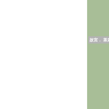
故宮． 茶