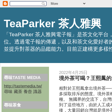
TeaParker 茶人雅興
「TeaParker 茶人雅興電子報」是茶文
位。透過電子報的傳遞，以及和茶文化愛好者
並提升對茶器的品鑑能力。目前正建構更多樣性的資訊交
2022年4月25日
尋味TASTE MEDIA
境外茶可喝？王熙鳳的
http://tastemedia.tw/
相對於王熙鳳拿出境外茶─
尋味 藏茶 養壺 識器
多採取排斥的態度。境外茶
種。 無國界的交流下，台
到了這些地方，由於人工成
尋味茶食
後，大量回銷台灣就是境外