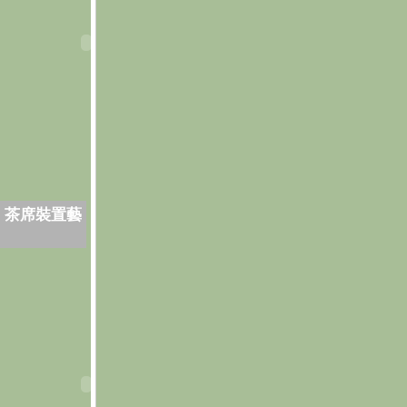
．茶席裝置藝