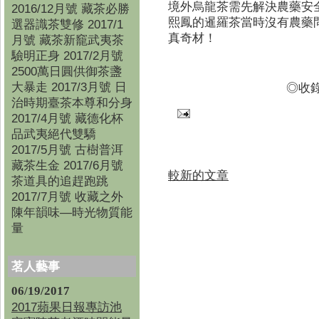
境外烏龍茶需先解決農藥安
2016/12月號 藏茶必勝
熙鳳的暹羅茶當時沒有農藥
選器識茶雙修 2017/1
真奇材！
月號 藏茶新竉武夷茶
驗明正身 2017/2月號
2500萬日圓供御茶盞
大暴走 2017/3月號 日
◎收錄
治時期臺茶本尊和分身
2017/4月號 藏德化杯
品武夷絕代雙驕
2017/5月號 古樹普洱
藏茶生金 2017/6月號
較新的文章
茶道具的追趕跑跳
2017/7月號 收藏之外
陳年韻味—時光物質能
量
茗人藝事
06/19/2017
2017蘋果日報專訪池