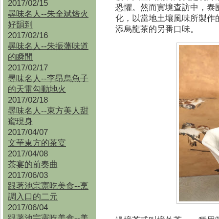
2017/02/15
恐懼。然而實境查訪中，泰
尋味名人--朱全斌焙火
化，以當地土壤風味所製作
好韻到
添烏龍茶的另番口味。
2017/02/16
尋味名人--朱振藩味道
的瞬間
2017/02/17
尋味名人--李昂烏魚子
的天雷勾動地火
2017/02/18
尋味名人--東方美人甜
蜜現身
2017/04/07
文華東方的茶宴
2017/04/08
茶宴的前奏曲
2017/06/03
跟著池宗憲吃美食--烹
調入口的二元
2017/06/04
跟著池宗憲吃美食--
美