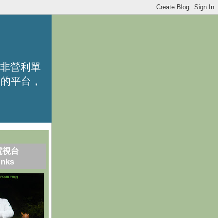
的非營利單
識的平台，
電視台
inks