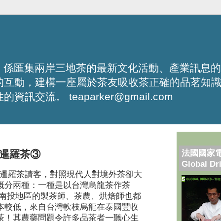
化平台，係匯集兩岸三地茶的最新文化活動、產業訊息
的互動，建構一座屬於茶友吸收茶正確的品茗知
流。 teaparker@gmail.com
法國國家
暹羅茶③
Global Dr
─暹羅茶請客，對照現代人對境外茶卻大
概分兩種：一種是以台灣烏龍茶作茶
灣南投地區的製茶師、茶農、烘焙師也都
本較低，來自台灣軟枝烏龍在泰國豐收
茶！其農藥問題令許多品茶者一聽心生