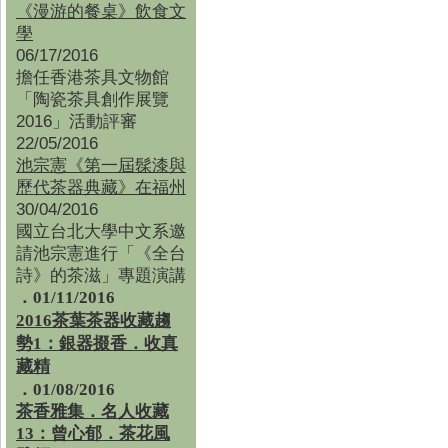
《漫游的餐桌》飲食文
學
06/17/2016
擔任香港茶具文物館
「陶瓷茶具創作展覽
2016」活動評審
22/05/2016
池宗憲《第一屆髹漆與
歷代茶器典藏》在福州
30/04/2016
國立台北大學中文系邀
請池宗憲進行「《全台
詩》的茶滋」專題演講
．01/11/2016
2016茶葉茶器收藏趨
勢1：銀器掇香．收真
藏精
．01/08/2016
茶香雅集
．
名人收藏
13：曾心郁．茶花風