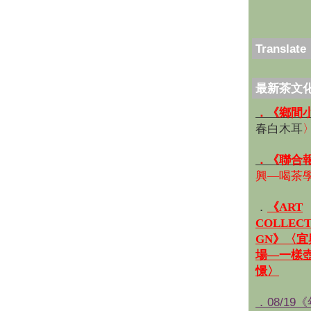
Translate
最新茶文
．《鄉間
春白木耳
．《聯合
興—喝茶
．
《ART
COLLECT
GN》〈
場—一樣
憬〉
．08/19