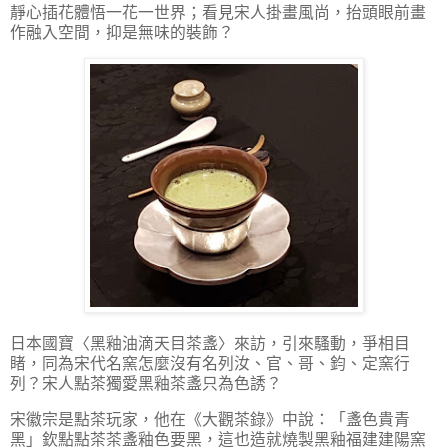
靜心插花體悟一花一世界；看見宋人掛畫風尚，抬頭眼前畫
作融入空間，抑是無味的裝飾？
日本國寶〈黑釉油滴天目茶盞〉來訪，引來騷動，爭相目
睹，同為宋代名窯怎麼沒有名列汝、官、哥、鈞、定窯行
列？宋人點茶獨愛黑釉茶盞只為色誘？
宋徽宗是點茶玩家，他在《大觀茶錄》中說：「
盞色貴青
黑
」欽點點茶茶盞釉色要黑，這也造就燒製黑釉福建建陽窯