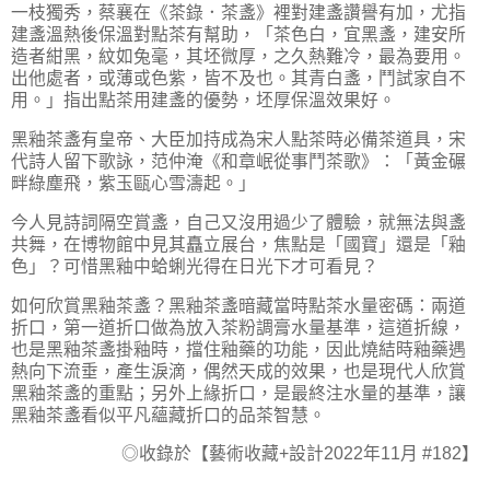
一枝獨秀，蔡襄在《茶錄．茶盞》裡對建盞讚譽有加，尤指
建盞溫熱後保溫對點茶有幫助，「
茶色白，宜黑盞，建安所
造者紺黑，紋如兔毫，其坯微厚，之久熱難冷，最為要用。
出他處者，或薄或色紫，皆不及也。其青白盞，鬥試家自不
用。
」指出點茶用建盞的優勢，坯厚保溫效果好。
黑釉茶盞有皇帝、大臣加持成為宋人點茶時必備茶道具，宋
代詩人留下歌詠，范仲淹《和章岷從事鬥茶歌》：「
黃金碾
畔綠塵飛，紫玉甌心雪濤起。
」
今人見詩詞隔空賞盞，自己又沒用過少了體驗，就無法與盞
共舞，在博物館中見其矗立展台，焦點是「國寶」還是「釉
色」？可惜黑釉中蛤蜊光得在日光下才可看見？
如何欣賞黑釉茶盞？黑釉茶盞暗藏當時點茶水量密碼：兩道
折口，第一道折口做為放入茶粉調膏水量基準，這道折線，
也是黑釉茶盞掛釉時，擋住釉藥的功能，因此燒結時釉藥遇
熱向下流垂，產生淚滴，偶然天成的效果，也是現代人欣賞
黑釉茶盞的重點；另外上緣折口，是最終注水量的基準，讓
黑釉茶盞看似平凡蘊藏折口的品茶智慧。
◎收錄於【藝術收藏
+
設計
2022
年
11
月
#182
】