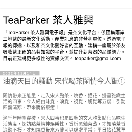
TeaParker 茶人雅興
「TeaParker 茶人雅興電子報」是茶文化平台，係匯集兩岸
三地茶的最新文化活動、產業訊息的非營利單位。透過電子
報的傳遞，以及和茶文化愛好者的互動，建構一座屬於茶友
吸收茶正確的品茗知識的平台，並提升對茶器的品鑑能力。
目前正建構更多樣性的資訊交流。 teaparker@gmail.com
2022年11月14日
油滴天目的騷動 宋代喝茶閑情今人翫①
閑情帶來正能量，走入宋人點茶、燒香、插花、掛畫雅緻生
活的四事，今人經由味覺、嗅覺、視覺、觸覺等五感，引動
四藝清翫，帶來脫俗療癒！
逾千年時空穿梭，宋人四事也是四藝的文人雅集點化品味生
活態度，探訪點茶精神娛樂性，賞析黑釉茶盞，才知曉茶香
流動不朽，才知燒香帶來芳馨可以處處平常；平日拈花惹草