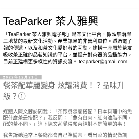
TeaParker 茶人雅興
「TeaParker 茶人雅興電子報」是茶文化平台，係匯集兩岸
三地茶的最新文化活動、產業訊息的非營利單位。透過電子
報的傳遞，以及和茶文化愛好者的互動，建構一座屬於茶友
吸收茶正確的品茗知識的平台，並提升對茶器的品鑑能力。
目前正建構更多樣性的資訊交流。 teaparker@gmail.com
2022年12月21日
餐茶配華麗變身 炫耀消費！？品味升
級？①
媒體人陳文茜訪問我：「茶跟餐怎麼搭配？日本料理中的魚
配什麼茶最搭配？」我反問：「魚有白肉、紅肉油脂不同，
配的茶不同。」這下陳文茜覺得餐茶絕對不是簡單的事！
我告訴她通常上餐廳都會自己準備茶，看出菜的情況做調