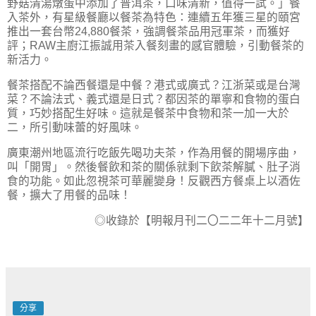
野菇清湯燉蛋中添加了普洱茶，口味清新，值得一試。」餐
入茶外，有星級餐廳以餐茶為特色：連續五年獲三星的頤宮
推出一套台幣
24,880
餐茶，強調餐茶品用冠軍茶，而獲好
評；
RAW
主廚江振誠用茶入餐刻畫的感官體驗，引動餐茶的
新活力。
餐茶搭配不論西餐還是中餐？港式或廣式？江浙菜或是台灣
菜？不論法式、義式還是日式？都因茶的單寧和食物的蛋白
質，巧妙搭配生好味。這就是餐茶中食物和茶一加一大於
二，所引動味蕾的好風味。
廣東潮州地區流行吃飯先喝功夫茶，作為用餐的開場序曲，
叫「開胃」。然後餐飲和茶的關係就剩下飲茶解膩、肚子消
食的功能。如此忽視茶可華麗變身！反觀西方餐桌上以酒佐
餐，擴大了用餐的品味！
◎收錄於【明報月刊二〇二二年十二月號】
分享