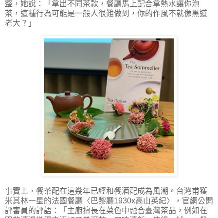
整，她說：「拿出不同茶款，餐廳馬上配合拿熱水讓你泡
茶，這種行為可能是一般人很難做到，你的作風不就像黑道
老大？」
事實上，餐茶配在這幾年已經和餐酒配成為風潮。台灣甫獲
米其林一星的法國餐廳〈巴黎廳
1930x
高山英紀〉，官網公開
評審員的評語：「主廚擅長在菜色中融合臺灣茶品，例如在