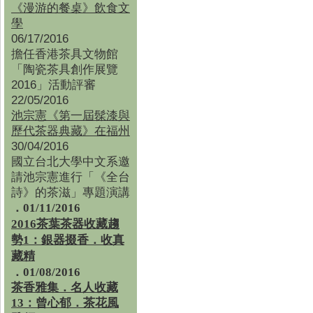
《漫游的餐桌》飲食文
學
06/17/2016
擔任香港茶具文物館
「陶瓷茶具創作展覽
2016」活動評審
22/05/2016
池宗憲《第一屆髹漆與
歷代茶器典藏》在福州
30/04/2016
國立台北大學中文系邀
請池宗憲進行「《全台
詩》的茶滋」專題演講
．01/11/2016
2016茶葉茶器收藏趨
勢1：銀器掇香．收真
藏精
．01/08/2016
茶香雅集
．
名人收藏
13：曾心郁．茶花風