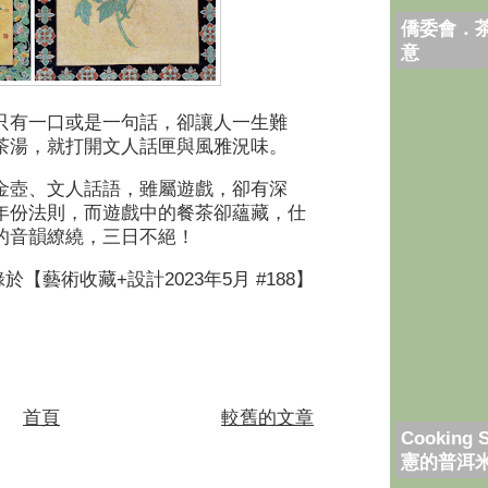
僑委會．
意
只有一口或是一句話，卻讓人一生難
茶湯，就打開文人話匣與風雅況味。
金壺、文人話語，雖屬遊戲，卻有深
年份法則，而遊戲中的餐茶卻蘊藏，仕
的音韻繚繞，三日不絕！
錄於【藝術收藏
+
設計
2023
年
5
月
#188
】
首頁
較舊的文章
Cooking 
憲的普洱