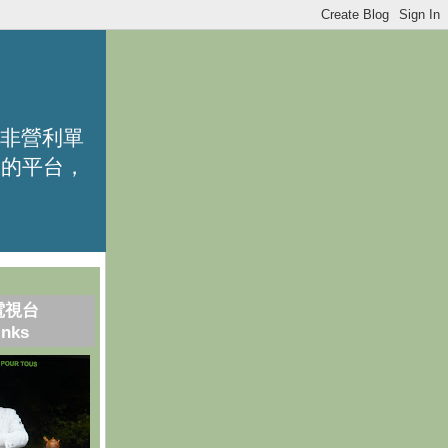
的非營利單
識的平台，
電視台
inks