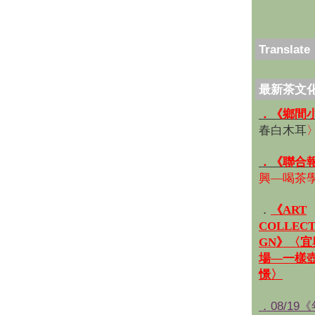
Translate
最新茶文
．《鄉間
春白木耳
．《聯合
興—喝茶
．
《ART
COLLECT
GN》〈
場—一樣
憬〉
．08/19