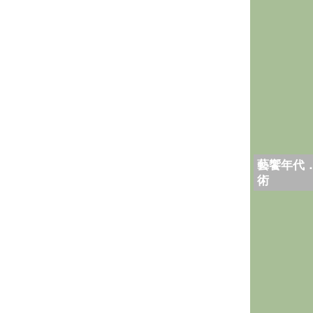
藝饗年代
術