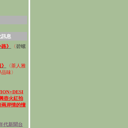
化訊息
碧螺
小路》
〈
〉
報》
〈
茶人雅
學品味
〉
ION+DESI
宜興壺火紅拍
壺兩岸情的憧
《年代新聞台