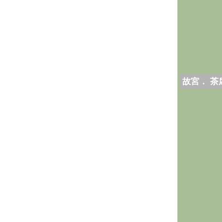
故宮． 茶