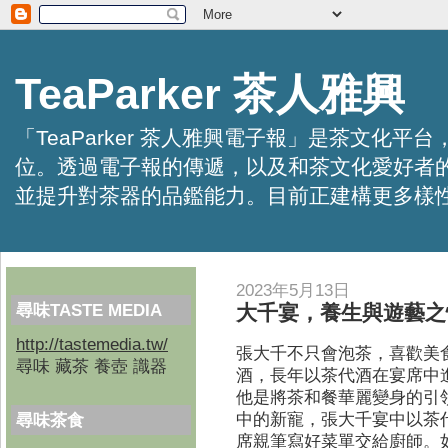
TeaParker 茶人雅興
「TeaParker 茶人雅興電子報」是茶文
位。透過電子報的傳遞，以及和茶文化愛好者
並提升對茶器的品鑑能力。目前正建構更多樣性的資訊交
2023年5月13日
尋味TASTE MEDIA
大千宴，養生與遊藝之
http://tastemedia.tw/
張大千不只會泡茶，喜歡美
尋味 藏茶 養壺 識器
酒，長年以茶代酒在宴席中
他是將茶和餐華麗變身的引
中的新寵，張大千宴中以茶
尋味茶食
席親筆寫好菜單交給廚師。