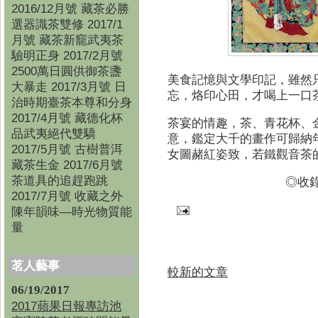
2016/12月號 藏茶必勝
選器識茶雙修 2017/1
月號 藏茶新竉武夷茶
驗明正身 2017/2月號
2500萬日圓供御茶盞
美食記憶與文學印記，雖然
大暴走 2017/3月號 日
忘，烙印心田，才喝上一口
治時期臺茶本尊和分身
2017/4月號 藏德化杯
茶宴的情趣，茶、青花杯、
品武夷絕代雙驕
意，鑑定大千的畫作可歸納
2017/5月號 古樹普洱
女圖赭紅姿致，若鐵觀音茶
藏茶生金 2017/6月號
茶道具的追趕跑跳
◎收
2017/7月號 收藏之外
陳年韻味—時光物質能
量
茗人藝事
較新的文章
06/19/2017
2017蘋果日報專訪池