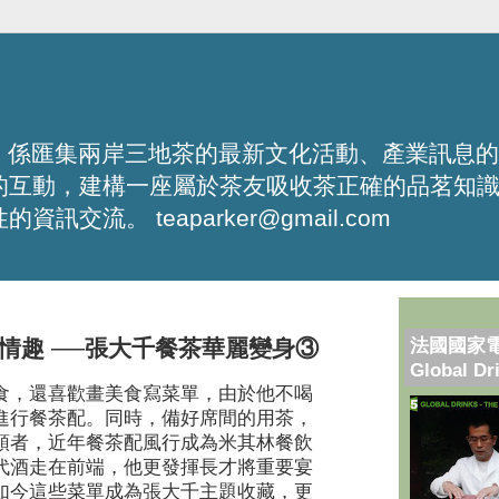
化平台，係匯集兩岸三地茶的最新文化活動、產業訊息
的互動，建構一座屬於茶友吸收茶正確的品茗知
流。 teaparker@gmail.com
法國國家
情趣 ──張大千餐茶華麗變身③
Global Dr
食，還喜歡畫美食寫菜單，由於他不喝
進行餐茶配。同時，備好席間的用茶，
領者，近年餐茶配風行成為米其林餐飲
代酒走在前端，他更發揮長才將重要宴
如今這些菜單成為張大千主題收藏，更