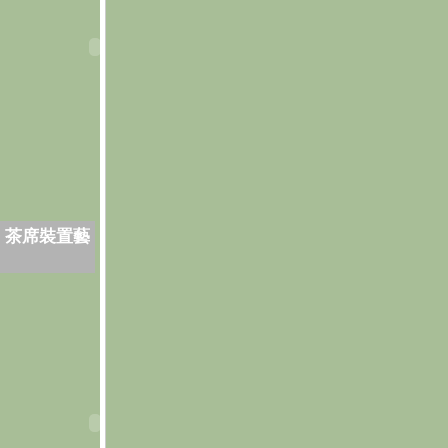
．茶席裝置藝