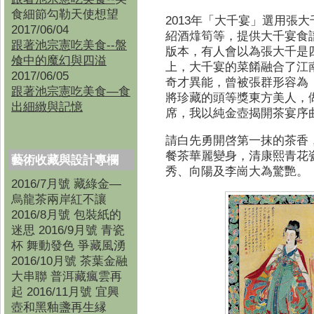
食細節勾勒天使想望
2013
年「大千宴」選用張大
2017/06/04
紹酒㸆筍等，提供大千宴食
跟著池宗憲吃美食--盤
版本，有人會以為張大千是
飧中的魔幻與四溢
上，大千宴的菜餚融合了江
2017/06/05
奇才異能，曾被張群形容為
跟著池宗憲吃美食—食
將珍藏的頭等獎東方美人，
出細緻與記憶
席，我以純金壺揭開茶宴序
請白先勇開啓第一抹的茶香
餐茶華麗變身，清康熙青花
藝術收藏與設計專欄
秀、向陽及李崗大為驚艷。
2016/7月號 藏綠金—
烏龍茶兩岸紅不讓
2016/8月號 包裝紙的
迷思 2016/9月號 青瓷
杯 舞動發色 爭藏風湧
2016/10月號 茶葉金融
大串聯 普洱藏瘋雲再
起 2016/11月號 宜興
壺和黑釉盞再生縁