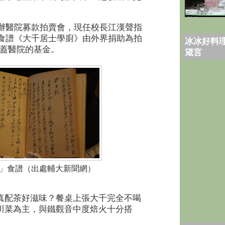
辦醫院募款拍賣會，現任校長江漢聲指
食譜《大千居士學廚》由外界捐助為拍
冰冰好料理
蓋醫院的基金。
箴言
」食譜（出處輔大新聞網）
真配茶好滋味？餐桌上張大千完全不喝
川菜為主，與鐵觀音中度焙火十分搭