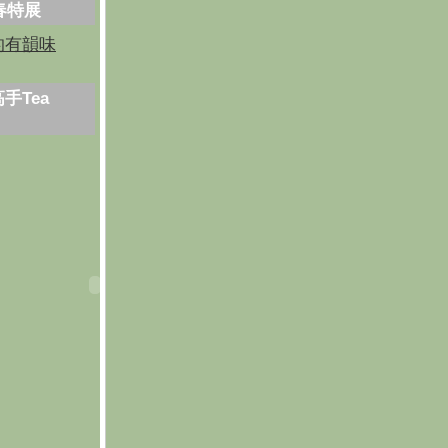
芳春特展
的有韻味
手Tea