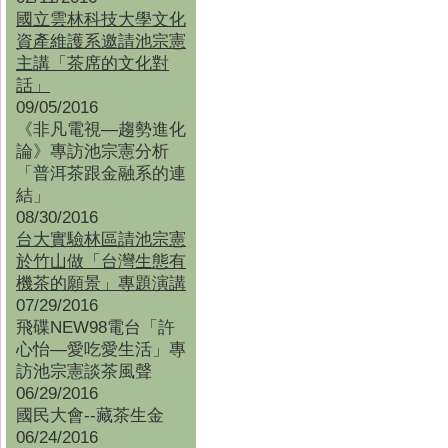
國立雲林科技大學文化
資產維護系邀請池宗憲
主講「茶席的文化對
話」
09/05/2016
《非凡電視—趨勢進化
論》專訪池宗憲分析
「普洱茶跟金融系的連
結」
08/30/2016
台大實驗林區請池宗憲
於竹山做「台灣生態有
機茶的願景」專題演講
07/29/2016
飛碟NEW98電台「許
心怡—愛吃愛生活」專
訪池宗憲談茶風聲
06/29/2016
國民大會--藏茶生金
06/24/2016