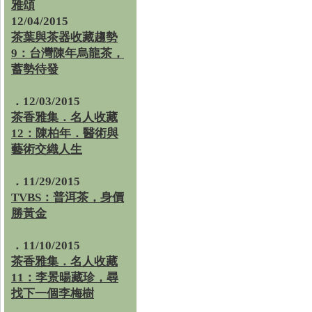
雅頌
12/04/2015
茶葉與茶器收藏趨勢
9：台灣陳年烏龍茶，
蓄勢待發
．12/03/2015
茶香雅集．名人收藏
12：陳柏年．醫術與
藝術交織人生
．11/29/2015
TVBS：普洱茶，身價
勝黃金
．11/10/2015
茶香雅集．名人收藏
11：李景暘藏珍，尋
找下一個李梅樹