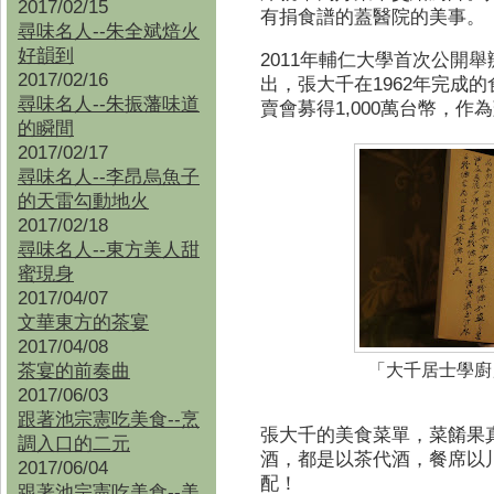
2017/02/15
有捐食譜的蓋醫院的美事。
尋味名人--朱全斌焙火
好韻到
2011
年輔仁大學首次公開舉
2017/02/16
出，張大千在
1962
年完成的
尋味名人--朱振藩味道
賣會募得
1,000
萬台幣，作為
的瞬間
2017/02/17
尋味名人--李昂烏魚子
的天雷勾動地火
2017/02/18
尋味名人--東方美人甜
蜜現身
2017/04/07
文華東方的茶宴
2017/04/08
茶宴的前奏曲
「大千居士學廚
2017/06/03
跟著池宗憲吃美食--烹
張大千的美食菜單，菜餚果
調入口的二元
酒，都是以茶代酒，餐席以
2017/06/04
配！
跟著池宗憲吃美食--
美