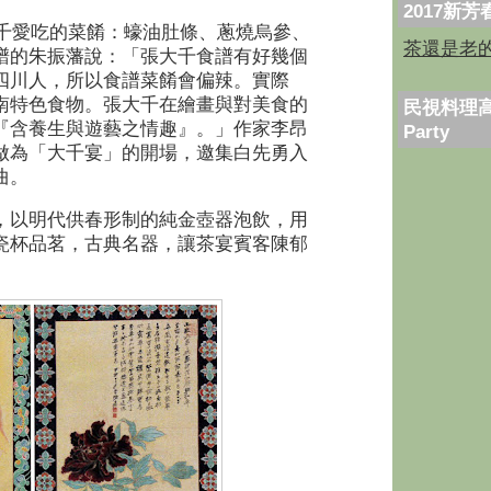
2017新
千愛吃的菜餚：蠔油肚條、蔥燒烏參、
茶還是老
譜的朱振藩說：「張大千食譜有好幾個
四川人，所以食譜菜餚會偏辣。實際
南特色食物。張大千在繪畫與對美食的
民視料理高
『含養生與遊藝之情趣』。」作家李昂
Party
做為「大千宴」的開場，邀集白先勇入
曲。
，以明代供春形制的純金壺器泡飲，用
瓷杯品茗，古典名器，讓茶宴賓客陳郁