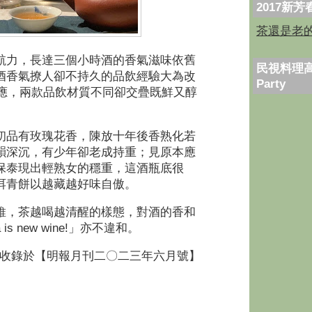
2017新
茶還是老
航力，長達三個小時酒的香氣滋味依舊
民視料理高
酒香氣撩人卻不持久的品飲經驗大為改
Party
應，兩款品飲材質不同卻交疊既鮮又醇
初品有玫瑰花香，陳放十年後香熟化若
韻深沉，有少年卻老成持重；見原本應
保泰現出輕熟女的穩重，這酒瓶底很
洱青餅以越藏越好味自傲。
維，茶越喝越清醒的樣態，對酒的香和
 is new wine!
」亦不違和。
收錄於【明報月刊二〇二三年六月號】