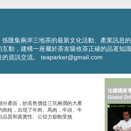
化平台，係匯集兩岸三地茶的最新文化活動、產業訊息
的互動，建構一座屬於茶友吸收茶正確的品茗知
流。 teaparker@gmail.com
法國國家
Global Dr
細分產區，炒高售價從三坑兩澗的大產
的肉桂，出現了牛肉、馬肉，牛頭、牛
但品質和真實性、公信力卻飽受挑