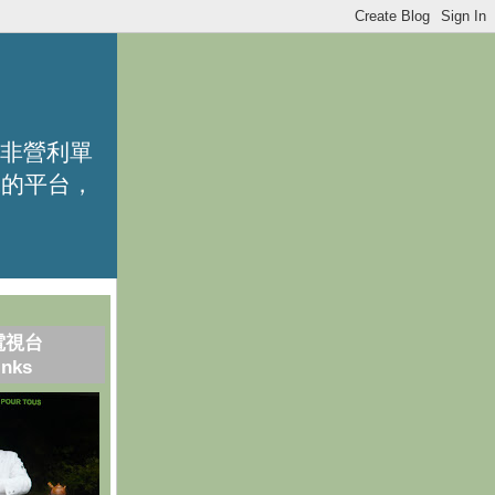
的非營利單
識的平台，
電視台
inks