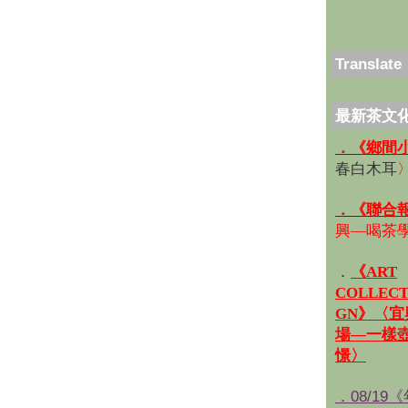
Translate
最新茶文
．《鄉間
春白木耳
．《聯合
興—喝茶
．
《ART
COLLECT
GN》〈
場—一樣
憬〉
．08/19