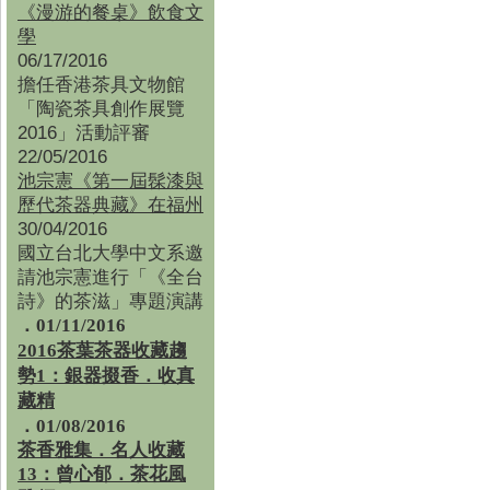
《漫游的餐桌》飲食文
學
06/17/2016
擔任香港茶具文物館
「陶瓷茶具創作展覽
2016」活動評審
22/05/2016
池宗憲《第一屆髹漆與
歷代茶器典藏》在福州
30/04/2016
國立台北大學中文系邀
請池宗憲進行「《全台
詩》的茶滋」專題演講
．01/11/2016
2016茶葉茶器收藏趨
勢1：銀器掇香．收真
藏精
．01/08/2016
茶香雅集
．
名人收藏
13：曾心郁．茶花風