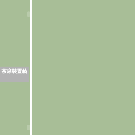
．茶席裝置藝