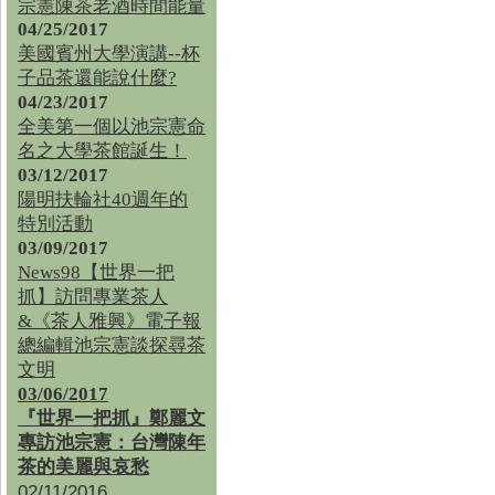
宗憲陳茶老酒時間能量
04/25/2017
美國賓州大學演講--杯
子品茶還能說什麼?
04/23/2017
全美第一個以池宗憲命
名之大學茶館誕生！
03/12/2017
陽明扶輪社40週年的
特別活動
03/09/2017
News98【世界一把
抓】訪問專業茶人
&《茶人雅興》電子報
總編輯池宗憲談探尋茶
文明
03/06/2017
『世界一把抓』鄭麗文
專訪池宗憲：台灣陳年
茶的美麗與哀愁
02/11/2016