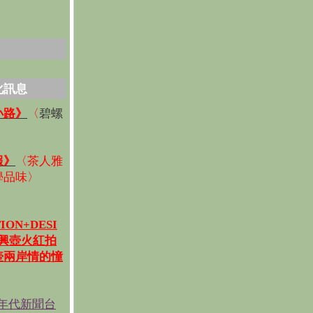
化訊息
碧螺
小路》
〈
〉
報》
〈
茶人雅
學品味
〉
ION+DESI
宜興壺火紅拍
壺兩岸情的憧
《年代新聞台