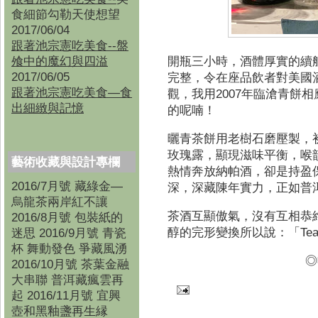
食細節勾勒天使想望
2017/06/04
跟著池宗憲吃美食--盤
飧中的魔幻與四溢
開瓶三小時，酒體厚實的續
2017/06/05
完整，令在座品飲者對美國
跟著池宗憲吃美食—食
2007
觀，我用
年臨滄青餅相
出細緻與記憶
的呢喃！
曬青茶餅用老樹石磨壓製，
玫瑰露，顯現滋味平衡，喉
藝術收藏與設計專欄
熱情奔放納帕酒，卻是持盈
2016/7月號 藏綠金—
深，深藏陳年實力，正如普
烏龍茶兩岸紅不讓
茶酒互顯傲氣，沒有互相恭
2016/8月號 包裝紙的
Tea
醇的完形變換所以說：「
迷思 2016/9月號 青瓷
杯 舞動發色 爭藏風湧
◎
2016/10月號 茶葉金融
大串聯 普洱藏瘋雲再
起 2016/11月號 宜興
壺和黑釉盞再生縁