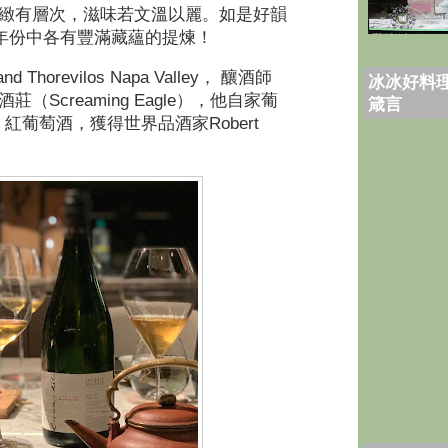
緻有層次，滋味若文溫以麗。如是好韻
年份中各有豐滿藏蘊的提煉！
and Thorevilos Napa Valley
，
釀酒師
冰冰好料理
Screaming Eagle
酒莊（
），他自家葡
箴言
s
Robert
紅葡萄酒，獲得世界品酒家