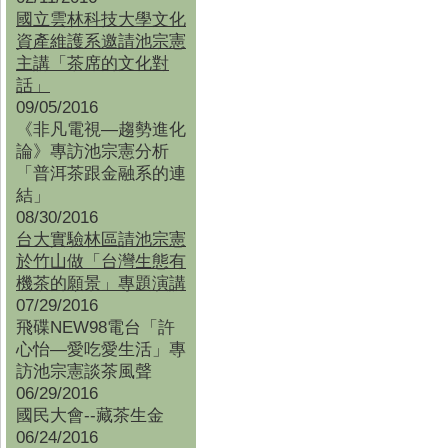
國立雲林科技大學文化
資產維護系邀請池宗憲
主講「茶席的文化對
話」
09/05/2016
《非凡電視—趨勢進化
論》專訪池宗憲分析
「普洱茶跟金融系的連
結」
08/30/2016
台大實驗林區請池宗憲
於竹山做「台灣生態有
機茶的願景」專題演講
07/29/2016
飛碟NEW98電台「許
心怡—愛吃愛生活」專
訪池宗憲談茶風聲
06/29/2016
國民大會--藏茶生金
06/24/2016