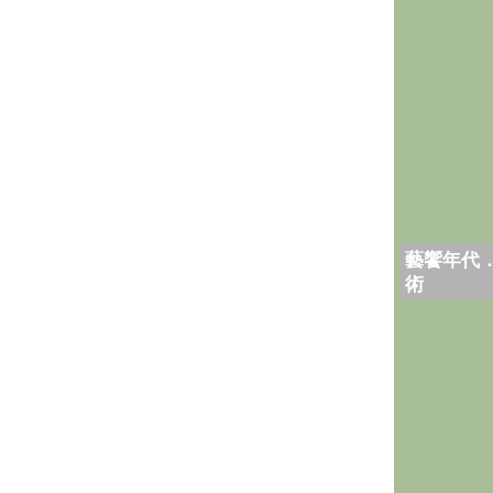
藝饗年代
術