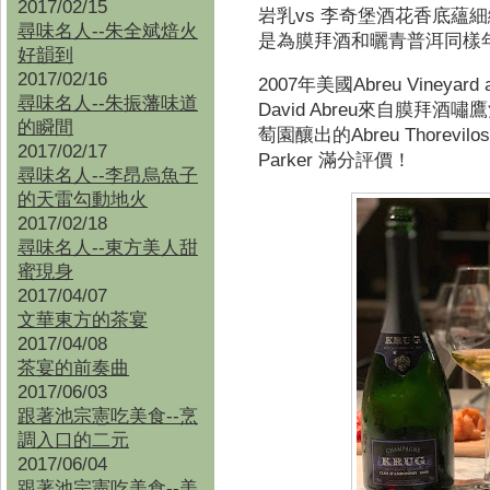
2017/02/15
vs
岩乳
李奇堡酒花香底蘊細
尋味名人--朱全斌焙火
是為膜拜酒和曬青普洱同樣
好韻到
2017/02/16
2007
Abreu Vineyard 
年美國
尋味名人--朱振藩味道
David Abreu
來自膜拜酒嘯鷹
的瞬間
Abreu Thorevilo
萄園釀出的
2017/02/17
Parker
滿分評價！
尋味名人--李昂烏魚子
的天雷勾動地火
2017/02/18
尋味名人--東方美人甜
蜜現身
2017/04/07
文華東方的茶宴
2017/04/08
茶宴的前奏曲
2017/06/03
跟著池宗憲吃美食--烹
調入口的二元
2017/06/04
跟著池宗憲吃美食--
美