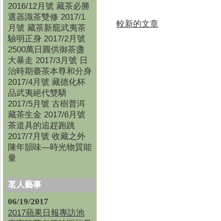
2016/12月號 藏茶必勝
選器識茶雙修 2017/1
較新的文章
月號 藏茶新竉武夷茶
驗明正身 2017/2月號
2500萬日圓供御茶盞
大暴走 2017/3月號 日
治時期臺茶本尊和分身
2017/4月號 藏德化杯
品武夷絕代雙驕
2017/5月號 古樹普洱
藏茶生金 2017/6月號
茶道具的追趕跑跳
2017/7月號 收藏之外
陳年韻味—時光物質能
量
茗人藝事
06/19/2017
2017蘋果日報專訪池