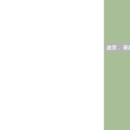
故宮． 茶