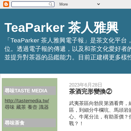
TeaParker 茶人雅興
「TeaParker 茶人雅興電子報」是茶文
位。透過電子報的傳遞，以及和茶文化愛好者
並提升對茶器的品鑑能力。目前正建構更多樣性的資訊交
2023年6月28日
尋味TASTE MEDIA
茶酒完形變換②
http://tastemedia.tw/
武夷茶區向勃艮第酒看齊，
尋味 藏茶 養壺 識器
區，到細分牛欄坑、馬頭岩
心、牛尾分法，有助茶價？
尋味茶食
戰？！