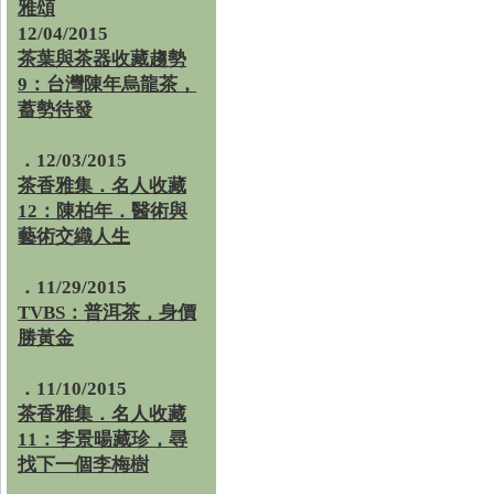
雅頌
12/04/2015
茶葉與茶器收藏趨勢
9：台灣陳年烏龍茶，
蓄勢待發
．12/03/2015
茶香雅集．名人收藏
12：陳柏年．醫術與
藝術交織人生
．11/29/2015
TVBS：普洱茶，身價
勝黃金
．11/10/2015
茶香雅集．名人收藏
11：李景暘藏珍，尋
找下一個李梅樹