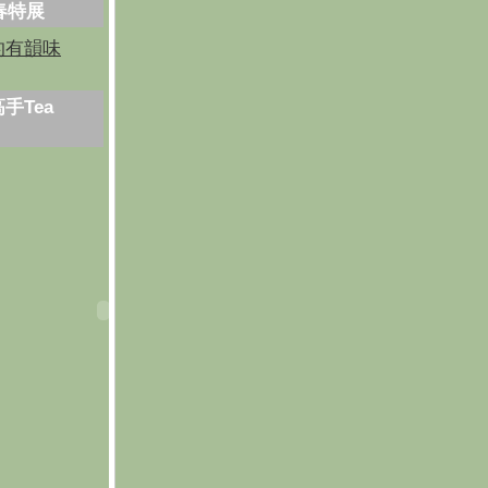
芳春特展
的有韻味
手Tea