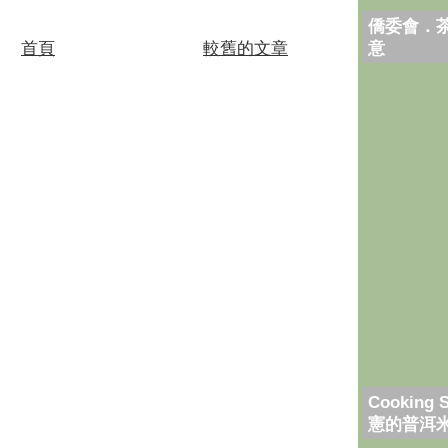
僑委會．
首頁
較舊的文章
意
Cooking 
憲的普洱