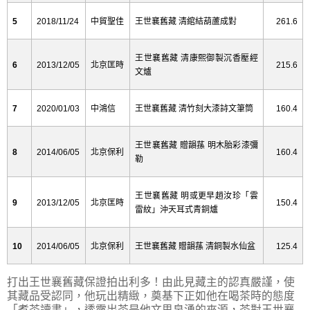
5
2018/11/24
中貿聖佳
王世襄舊藏 清綰結葫蘆成對
261.6
王世襄舊藏 清康熙御製沉香壓經
6
2013/12/05
北京匡時
215.6
文爐
7
2020/01/03
中鴻信
王世襄舊藏 清竹刻大漆詩文筆筒
160.4
王世襄舊藏 贈韻蓀 明木胎彩漆彌
8
2014/06/05
北京保利
160.4
勒
王世襄舊藏 明或更早趙汝珍「雲
9
2013/12/05
北京匡時
150.4
雷紋」沖天耳式青銅爐
10
2014/06/05
北京保利
王世襄舊藏 贈韻蓀 清銅製水仙盆
125.4
打出王世襄舊藏保證拍出利多！由此見藏主的認真嚴謹，使
其藏品受認同，他玩出精緻，奠基下正如他在喝茶時的態度
「煮茶讀書」，透露出茶是他文思泉湧的來源，茶對王世襄