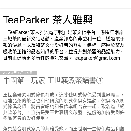
TeaParker 茶人雅興
「TeaParker 茶人雅興電子報」是茶文化平台，係匯集兩岸
三地茶的最新文化活動、產業訊息的非營利單位。透過電子
報的傳遞，以及和茶文化愛好者的互動，建構一座屬於茶友
吸收茶正確的品茗知識的平台，並提升對茶器的品鑑能力。
目前正建構更多樣性的資訊交流。 teaparker@gmail.com
2023年7月14日
中國第一玩家 王世襄煮茶讀書③
王世襄研究明式傢俱有成，這才使明式傢俱受到世界矚目，
就連品茶的茶台也和他研究的明式傢俱有連動，傢俱商以明
式傢俱為師，將南官帽椅和長條案組合在一起，取名為「經
典款茶台」，直指是受王世襄研究啟發，這份的加持受到許
多品茗者的愛好使用。
茶桌結合明式家具的典雅受寵，而王世襄一生傢俱藏品和舊