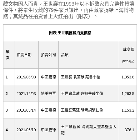
藏文物因人而貴。王世襄在
1993
年以不拆散家具完整性轉讓
條件，將畢生收藏的
79
件家具讓出，再由藏家捐給上海博物
館；其藏品在拍賣會上火紅拍出（附表）。
附表 王世襄舊藏拍賣價格
成交價
項
拍賣日期
拍賣公司
品項
次
(NTD
萬元
)
1
2019/06/03
中國嘉德
王世襄 袁荃猷 藏書十櫃
1,353.8
2
2021/12/03
博美拍賣
王世襄舊藏 遼銅菩薩坐像
1,263.5
3
2016/05/14
中國嘉德
王世襄舊藏 明青銅張仙像
1,153.2
王世襄舊藏 清晚期火畫赤壁圖大
4
2021/05/19
中國嘉德
376.1
匏