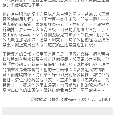
絕非隨便喝完就了事。
他在家中喝茶的記事亦見以茶入生活的況味，曾焱寫《王世
襄與他的朋友們》：「王世襄一家住正房，門前一邊有一樹
高大的西府海棠。東邊那棵後來老了，枯死了，王世襄把樹
幹鋸掉，弄來一個大圓青石板，自己動手用磨刀石打平了，
放上樹樁做桌面，又弄幾個瓷墩兒當凳子，到夏天，院子裡
的人就在那兒乘涼、喝茶、聊天」，院子的枯樹經巧思成為
茶桌，擺上茶具融入胡同庭院的生活茶席活生再現。
王世襄茶的日常，慣用喝茶用具是一個青花瓷杯，把茶葉直
接放進加入熱水就喝完成可狀似極簡，卻深得茶之三昧，他
寫「煮茶讀書」就是一種提醒，喝茶除了感性的出發，理性
的讀書才是最踏實的，他的一生著作深深影響近代文物收
藏，而他喝的茶，從花茶、綠茶到烏龍茶多樣性，都得茶苦
後甘，這位文物藏品成「家」，正如他自期「煮茶讀書，先
苦後甘」，我送他的高山烏龍，也曾是放在他的瓷大杯裡，
臺灣高山茶的山頭氣，飄送出他北京胡同一屋子的芬芳。
◎收錄於【藝術收藏
+
設計
2023
年
7
月
#190
】