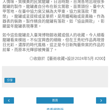
人情味，質樸美的民窯龍罐，日治時期，台灣各地出現很多
龍罐的製作，龍罐產自分布在新北鶯歌、苗栗頭份、臺中大
甲等地，在臺中協力窯又稱為大甲東，協力窯落款「豐
榮」，龍罐或呈提樑或呈單把，是用鐵褐釉或是黃釉，作為
器表的裝飾，製作精良的龍罐有落款，如「協益興款」，彰
顯當年龍罐表現專業。
如今這些龍罐走入臺灣博物館收藏或個人的收藏，今人細看
龍罐看來樸拙，不似宜興壺的細緻，但在王秀杞作品再現昔
日光彩，濃厚的時代風格，這正是今日新陶藝柴窯的作品的
前輩，而原本光輝卻被掩蓋了。
◎收錄於【藝術收藏
+
設計
2024
年
5
月
#200
】
分享
‹
›
首頁
查看網路版