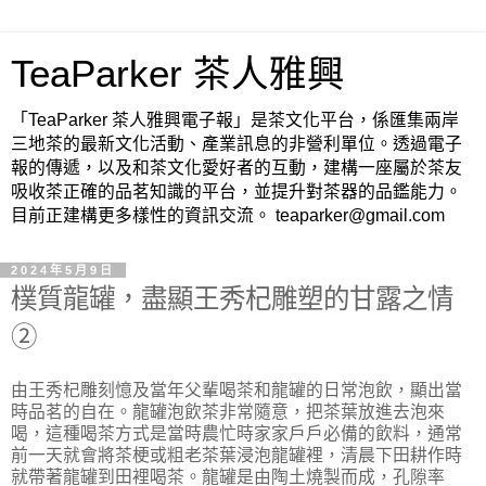
TeaParker 茶人雅興
「TeaParker 茶人雅興電子報」是茶文化平台，係匯集兩岸
三地茶的最新文化活動、產業訊息的非營利單位。透過電子
報的傳遞，以及和茶文化愛好者的互動，建構一座屬於茶友
吸收茶正確的品茗知識的平台，並提升對茶器的品鑑能力。
目前正建構更多樣性的資訊交流。 teaparker@gmail.com
2024年5月9日
樸質龍罐，盡顯王秀杞雕塑的甘露之情
②
由王秀杞雕刻憶及當年父輩喝茶和龍罐的日常泡飲，顯出當
時品茗的自在。龍罐泡飲茶非常隨意，把茶葉放進去泡來
喝，這種喝茶方式是當時農忙時家家戶戶必備的飲料，通常
前一天就會將茶梗或粗老茶葉浸泡龍罐裡，清晨下田耕作時
就帶著龍罐到田裡喝茶。龍罐是由陶土燒製而成，孔隙率