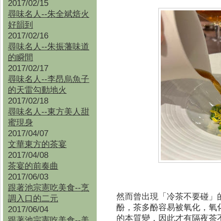
2017/02/15
尋味名人--朱全斌焙火
好韻到
2017/02/16
尋味名人--朱振藩味道
的瞬間
2017/02/17
尋味名人--李昂烏魚子
的天雷勾動地火
2017/02/18
尋味名人--東方美人甜
蜜現身
2017/04/07
文華東方的茶宴
2017/04/08
茶宴的前奏曲
2017/06/03
跟著池宗憲吃美食--烹
然而曾出現「冷茶不要碰」
調入口的二元
酚，茶多酚容易被氧化，氧
2017/06/04
的本質變，因此才有隔夜茶
跟著池宗憲吃美食--
美