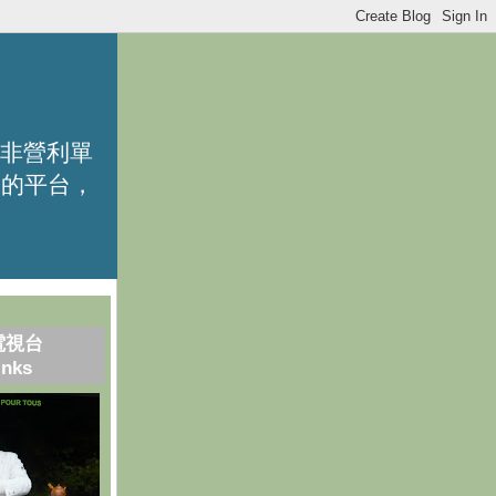
的非營利單
識的平台，
電視台
inks