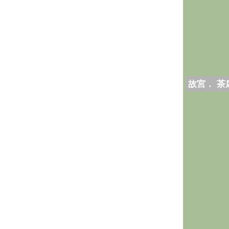
故宮． 茶