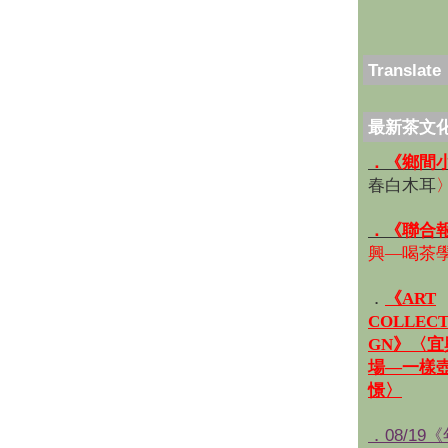
Translate
最新茶文
．《鄉間
春白木耳
．《聯合
興—喝茶
．
《ART
COLLECT
GN》〈
場—一樣
憬〉
．08/19