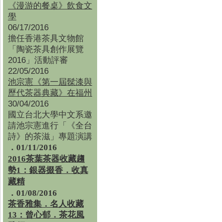
《漫游的餐桌》飲食文
學
06/17/2016
擔任香港茶具文物館
「陶瓷茶具創作展覽
2016」活動評審
22/05/2016
池宗憲《第一屆髹漆與
歷代茶器典藏》在福州
30/04/2016
國立台北大學中文系邀
請池宗憲進行「《全台
詩》的茶滋」專題演講
．01/11/2016
2016茶葉茶器收藏趨
勢1：銀器掇香．收真
藏精
．01/08/2016
茶香雅集
．
名人收藏
13：曾心郁．茶花風