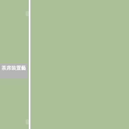
．茶席裝置藝