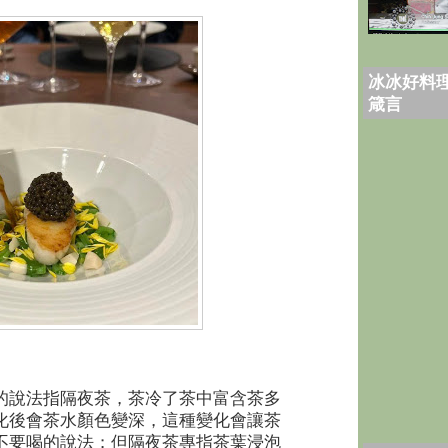
冰冰好料理
箴言
的說法指隔夜茶，茶冷了茶中富含茶多
化後會茶水顏色變深，這種變化會讓茶
不要喝的說法；但隔夜茶專指茶葉浸泡