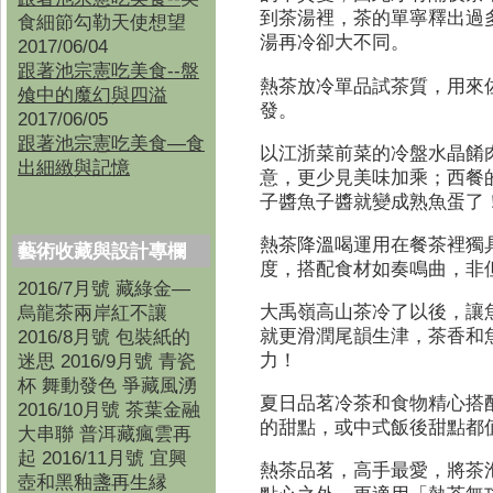
到茶湯裡，茶的單寧釋出過
食細節勾勒天使想望
湯再冷卻大不同。
2017/06/04
跟著池宗憲吃美食--盤
熱茶放冷單品試茶質，用來
飧中的魔幻與四溢
發。
2017/06/05
跟著池宗憲吃美食—食
以江浙菜前菜的冷盤水晶餚
出細緻與記憶
意，更少見美味加乘；西餐
子醬魚子醬就變成熟魚蛋了
熱茶降溫喝運用在餐茶裡獨
藝術收藏與設計專欄
度，搭配食材如奏鳴曲，非
2016/7月號 藏綠金—
大禹嶺高山茶冷了以後，讓
烏龍茶兩岸紅不讓
就更滑潤尾韻生津，茶香和
2016/8月號 包裝紙的
力！
迷思 2016/9月號 青瓷
杯 舞動發色 爭藏風湧
夏日品茗冷茶和食物精心搭
2016/10月號 茶葉金融
的甜點，或中式飯後甜點都
大串聯 普洱藏瘋雲再
起 2016/11月號 宜興
熱茶品茗，高手最愛，將茶
壺和黑釉盞再生縁