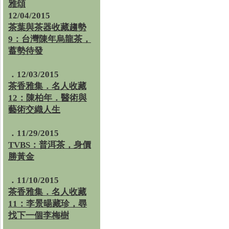
雅頌
12/04/2015
茶葉與茶器收藏趨勢
9：台灣陳年烏龍茶，
蓄勢待發
．12/03/2015
茶香雅集．名人收藏
12：陳柏年．醫術與
藝術交織人生
．11/29/2015
TVBS：普洱茶，身價
勝黃金
．11/10/2015
茶香雅集．名人收藏
11：李景暘藏珍，尋
找下一個李梅樹