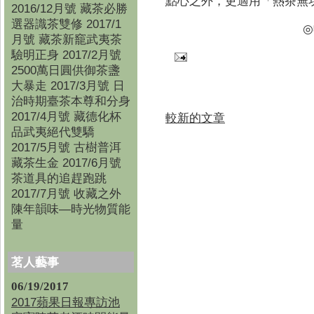
點心之外，更適用「熱茶無
2016/12月號 藏茶必勝
選器識茶雙修 2017/1
◎
月號 藏茶新竉武夷茶
驗明正身 2017/2月號
2500萬日圓供御茶盞
大暴走 2017/3月號 日
治時期臺茶本尊和分身
2017/4月號 藏德化杯
較新的文章
品武夷絕代雙驕
2017/5月號 古樹普洱
藏茶生金 2017/6月號
茶道具的追趕跑跳
2017/7月號 收藏之外
陳年韻味—時光物質能
量
茗人藝事
06/19/2017
2017蘋果日報專訪池