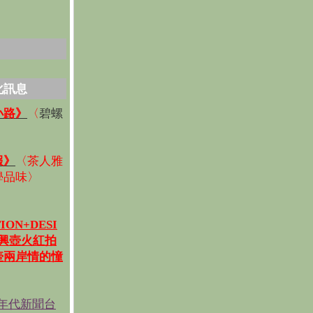
化訊息
碧螺
小路》
〈
〉
報》
〈
茶人雅
學品味
〉
ION+DESI
宜興壺火紅拍
壺兩岸情的憧
《年代新聞台