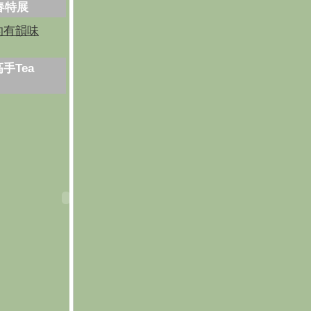
芳春特展
的有韻味
手Tea