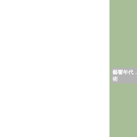
藝饗年代
術