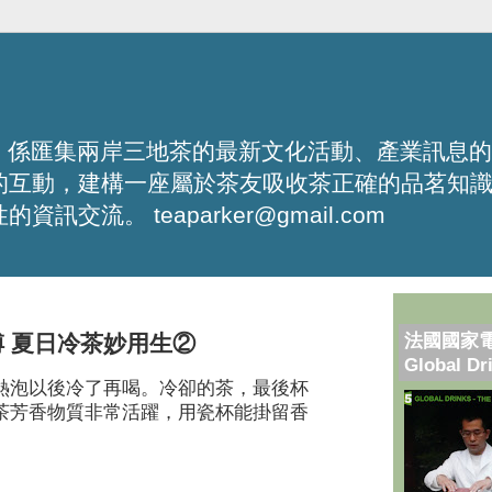
化平台，係匯集兩岸三地茶的最新文化活動、產業訊息
的互動，建構一座屬於茶友吸收茶正確的品茗知
流。 teaparker@gmail.com
法國國家
傅 夏日冷茶妙用生②
Global Dr
熱泡以後冷了再喝。冷卻的茶，最後杯
茶芳香物質非常活躍，用瓷杯能掛留香