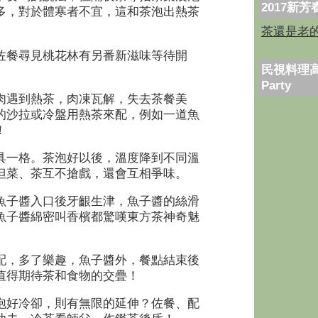
2017新
多，對於體寒者不宜，這和茶泡出熱茶
茶還是老
佐餐尋見桃花林有另番新滋味等待開
民視料理高
Party
肉遇到熱茶，肉凍瓦解，失去茶餐美
的沙拉或冷盤用熱茶來配，例如一道魚
！
具一格。茶泡好以後，溫度降到不同溫
但菜、茶互不搶戲，還會互相爭味。
魚子醬入口後牙齦生津，魚子醬的絲滑
魚子醬綿密叫香檳都驚嘆東方茶神奇魅
配，多了樂趣，魚子醬外，餐點結束後
值得期待茶和食物的交疊！
泡好冷卻，則有無限的延伸？佐餐、配