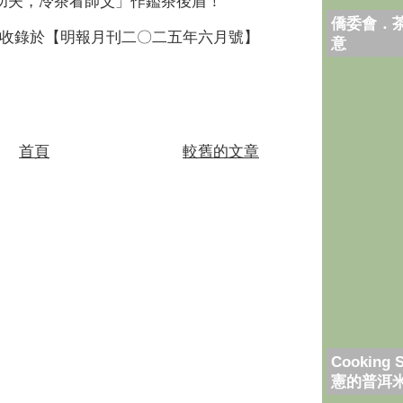
功夫，冷茶看師父」作鑑茶後盾！
僑委會．
收錄於【明報月刊二〇二五年六月號】
意
首頁
較舊的文章
Cooking 
憲的普洱