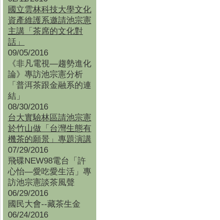
國立雲林科技大學文化
資產維護系邀請池宗憲
主講「茶席的文化對
話」
09/05/2016
《非凡電視—趨勢進化
論》專訪池宗憲分析
「普洱茶跟金融系的連
結」
08/30/2016
台大實驗林區請池宗憲
於竹山做「台灣生態有
機茶的願景」專題演講
07/29/2016
飛碟NEW98電台「許
心怡—愛吃愛生活」專
訪池宗憲談茶風聲
06/29/2016
國民大會--藏茶生金
06/24/2016