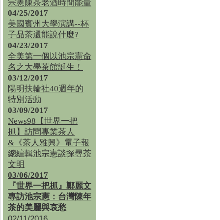
宗憲陳茶老酒時間能量
04/25/2017
美國賓州大學演講--杯
子品茶還能說什麼?
04/23/2017
全美第一個以池宗憲命
名之大學茶館誕生！
03/12/2017
陽明扶輪社40週年的
特別活動
03/09/2017
News98【世界一把
抓】訪問專業茶人
&《茶人雅興》電子報
總編輯池宗憲談探尋茶
文明
03/06/2017
『世界一把抓』鄭麗文
專訪池宗憲：台灣陳年
茶的美麗與哀愁
02/11/2016