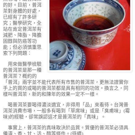
的好。目前，普洱
茶對身體的好處，
已經有了許多研
究；醫學研究，全
站在肯定普洱茶有
減肥、降脂、降膽
固醇與防癌等功
能；但必須慎重思
索下列問題：
用來做醫學檢驗
的普洱茶是那一種
普洱茶？概約的
「普洱」兩字並不能代表所有市售的普洱茶，更無法證實你
手上的買的或喝的普洱茶都是具有相同的功效。換言之，同
樣叫普洱茶，新的和陳年的效果一定不一樣。
喝普洱茶要喝得濃淡適宜，非得用「品」來看待。台灣普
洱茶消費市場，一般多有喝到「草席味」或是「臭甫味」(霉
味)的經驗，卻常誤認這才是普洱茶的「真味」。
事實上，普洱茶的真味取決於品質。質優的普洱茶必須具
備清、香、甘、活、醇等條件。(待續)