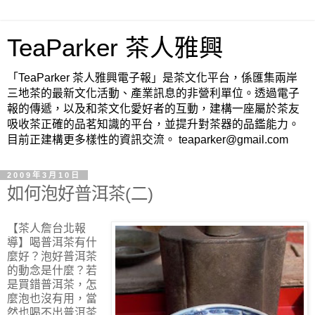
TeaParker 茶人雅興
「TeaParker 茶人雅興電子報」是茶文化平台，係匯集兩岸
三地茶的最新文化活動、產業訊息的非營利單位。透過電子
報的傳遞，以及和茶文化愛好者的互動，建構一座屬於茶友
吸收茶正確的品茗知識的平台，並提升對茶器的品鑑能力。
目前正建構更多樣性的資訊交流。 teaparker@gmail.com
2009年3月10日
如何泡好普洱茶(二)
【茶人詹台北報
導】
喝普洱茶有什
麼好？泡好普洱茶
的動念是什麼？若
是買錯普洱茶，怎
麼泡也沒有用，當
然也喝不出普洱茶