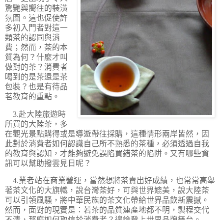
驚艷與嚮往的裝潢
氛圍。這也促使許
多初入門者對這一
類茶的認同與消
費；然而，茶的本
質為何？什麼才叫
做對的茶？消費者
喝到的是茶還是茶
包裝？也是有待品
茗教育的重點。
3.赴大陸旅遊時
所買的大陸茶，多
在觀光景點購得或是導遊帶往採購，這種情形兩岸皆然，因
此對於消費者如何認識自己所不熟悉的茶種，必須透過自我
的教育與認知，才能夠避免誤陷買錯茶的陷阱。又有哪些資
訊可以幫助撥雲見日呢？
4.業者站在商業營運，當然想將茶賣出好成績，也常常高舉
著茶文化的大旗幟，說台灣茶好，可與世界媲美，說大陸茶
可以引領風騷，將中華民族的茶文化帶給世界品飲新震撼。
然而，面對的現實是：若茶的品質連產地都不明，製程交代
不清，那麼如何取信於消費者？遑論登上世界品牌舞台。