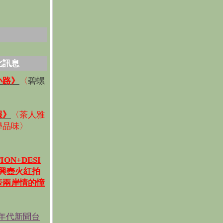
化訊息
碧螺
小路》
〈
〉
報》
〈
茶人雅
學品味
〉
ION+DESI
宜興壺火紅拍
壺兩岸情的憧
《年代新聞台