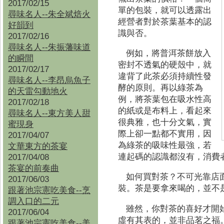
2017/02/15
單的包裝，就可以透露出
尋味名人--朱全斌焙火
經營者對於茶葉基本的認
好韻到
識與否。
2017/02/16
尋味名人--朱振藩味道
例如，將普洱茶餅放入
的瞬間
密封不透氣的硬殼中，就
2017/02/17
違背了此茶必須持續性發
尋味名人--李昂烏魚子
酵的原則。再以綠茶為
的天雷勾動地火
例，將茶葉包在吸水性高
2017/02/18
的紙或是布料上，看起來
尋味名人--東方美人甜
很典雅，也十分文氣，實
蜜現身
際上卻一點都不實用，因
2017/04/07
為綠茶的吸味性最強，若
文華東方的茶宴
連起碼的認識都沒有，消費
2017/04/08
茶宴的前奏曲
如何買對茶？不可光靠店
2017/06/03
裝。茶是要拿來喝的，並不
跟著池宗憲吃美食--烹
調入口的二元
雖然，你對茶的喜好才開
2017/06/04
虛有其表的，並非品茗之福
跟著池宗憲吃美食--
美