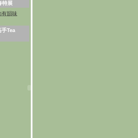
芳春特展
的有韻味
手Tea