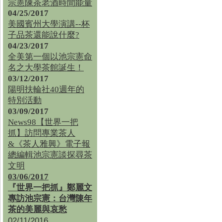
宗憲陳茶老酒時間能量
04/25/2017
美國賓州大學演講--杯
子品茶還能說什麼?
04/23/2017
全美第一個以池宗憲命
名之大學茶館誕生！
03/12/2017
陽明扶輪社40週年的
特別活動
03/09/2017
News98【世界一把
抓】訪問專業茶人
&《茶人雅興》電子報
總編輯池宗憲談探尋茶
文明
03/06/2017
『世界一把抓』鄭麗文
專訪池宗憲：台灣陳年
茶的美麗與哀愁
02/11/2016