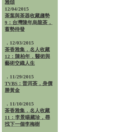
雅頌
12/04/2015
茶葉與茶器收藏趨勢
9：台灣陳年烏龍茶，
蓄勢待發
．12/03/2015
茶香雅集．名人收藏
12：陳柏年．醫術與
藝術交織人生
．11/29/2015
TVBS：普洱茶，身價
勝黃金
．11/10/2015
茶香雅集．名人收藏
11：李景暘藏珍，尋
找下一個李梅樹