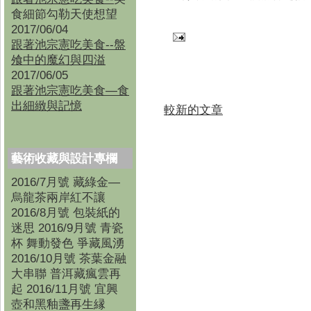
食細節勾勒天使想望
2017/06/04
跟著池宗憲吃美食--盤
飧中的魔幻與四溢
2017/06/05
跟著池宗憲吃美食—食
出細緻與記憶
較新的文章
藝術收藏與設計專欄
2016/7月號 藏綠金—
烏龍茶兩岸紅不讓
2016/8月號 包裝紙的
迷思 2016/9月號 青瓷
杯 舞動發色 爭藏風湧
2016/10月號 茶葉金融
大串聯 普洱藏瘋雲再
起 2016/11月號 宜興
壺和黑釉盞再生縁