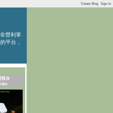
的非營利單
識的平台，
電視台
inks