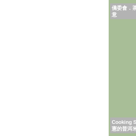
僑委會．
意
Cooking 
憲的普洱