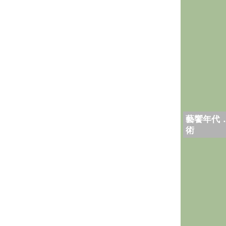
藝饗年代
術