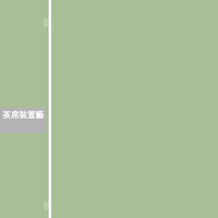
．茶席裝置藝