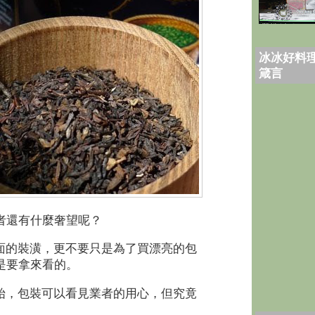
冰冰好料理
箴言
者還有什麼奢望呢？
面的裝潢，更不要只是為了買漂亮的包
是要拿來看的。
始，包裝可以看見業者的用心，但究竟
。