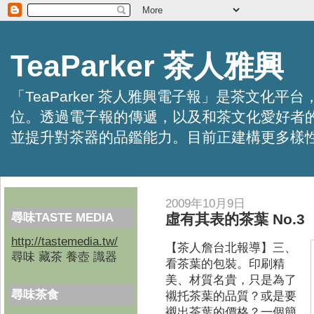
TeaParker 茶人雅興
「TeaParker 茶人雅興電子報」是茶文
位。透過電子報的傳遞，以及和茶文化愛好者
並提升對茶器的品鑑能力。目前正建構更多樣性的資訊交
2009年10月9日
尋味TASTE MEDIA
虛有其表的茶葉 No.3
http://tastemedia.tw/
【茶人詹台北報導】
三、
尋味 藏茶 養壺 識器
看茶葉的包裝。印刷精
美、材質名貴，只是為了
尋味茶食
襯托茶葉的品質？或是要
襯出茶葉的價格？一個簡