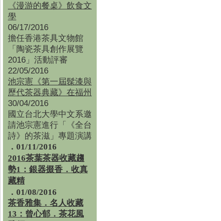
《漫游的餐桌》飲食文
學
06/17/2016
擔任香港茶具文物館
「陶瓷茶具創作展覽
2016」活動評審
22/05/2016
池宗憲《第一屆髹漆與
歷代茶器典藏》在福州
30/04/2016
國立台北大學中文系邀
請池宗憲進行「《全台
詩》的茶滋」專題演講
．01/11/2016
2016茶葉茶器收藏趨
勢1：銀器掇香．收真
藏精
．01/08/2016
茶香雅集
．
名人收藏
13：曾心郁．茶花風