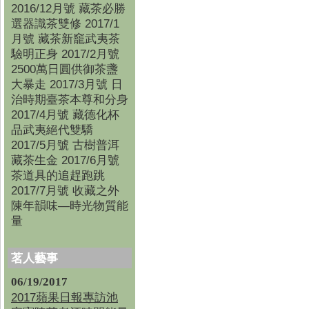
2016/12月號 藏茶必勝
選器識茶雙修 2017/1
月號 藏茶新竉武夷茶
驗明正身 2017/2月號
2500萬日圓供御茶盞
大暴走 2017/3月號 日
治時期臺茶本尊和分身
2017/4月號 藏德化杯
品武夷絕代雙驕
2017/5月號 古樹普洱
藏茶生金 2017/6月號
茶道具的追趕跑跳
2017/7月號 收藏之外
陳年韻味—時光物質能
量
茗人藝事
06/19/2017
2017蘋果日報專訪池