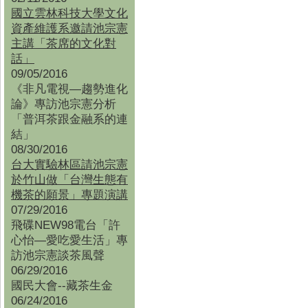
國立雲林科技大學文化
資產維護系邀請池宗憲
主講「茶席的文化對
話」
09/05/2016
《非凡電視—趨勢進化
論》專訪池宗憲分析
「普洱茶跟金融系的連
結」
08/30/2016
台大實驗林區請池宗憲
於竹山做「台灣生態有
機茶的願景」專題演講
07/29/2016
飛碟NEW98電台「許
心怡—愛吃愛生活」專
訪池宗憲談茶風聲
06/29/2016
國民大會--藏茶生金
06/24/2016