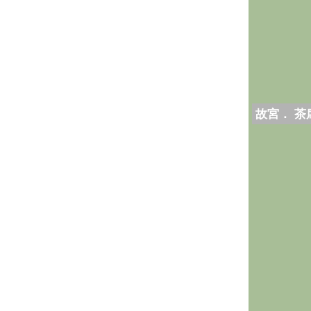
故宮． 茶