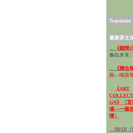
Translate
最新茶文
．《鄉間
春白木耳
．《聯合
興—喝茶
．
《ART
COLLECT
GN》〈
場—一樣
憬〉
．08/19