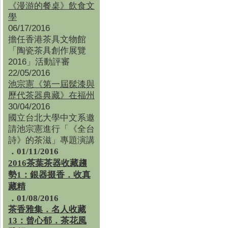
《漫游的餐桌》飲食文
學
06/17/2016
擔任香港茶具文物館
「陶瓷茶具創作展覽
2016」活動評審
22/05/2016
池宗憲《第一屆髹漆與
歷代茶器典藏》在福州
30/04/2016
國立台北大學中文系邀
請池宗憲進行「《全台
詩》的茶滋」專題演講
．01/11/2016
2016茶葉茶器收藏趨
勢1：銀器掇香．收真
藏精
．01/08/2016
茶香雅集
．
名人收藏
13：曾心郁．茶花風