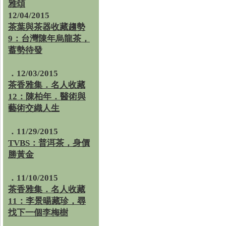
雅頌
12/04/2015
茶葉與茶器收藏趨勢
9：台灣陳年烏龍茶，
蓄勢待發
．12/03/2015
茶香雅集．名人收藏
12：陳柏年．醫術與
藝術交織人生
．11/29/2015
TVBS：普洱茶，身價
勝黃金
．11/10/2015
茶香雅集．名人收藏
11：李景暘藏珍，尋
找下一個李梅樹