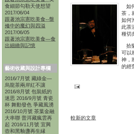
食細節勾勒天使想望
如
2017/06/04
茶，
跟著池宗憲吃美食--盤
如何
飧中的魔幻與四溢
此茶
2017/06/05
種切
跟著池宗憲吃美食—食
出細緻與記憶
拾
可以
神，
的經
藝術收藏與設計專欄
2016/7月號 藏綠金—
烏龍茶兩岸紅不讓
2016/8月號 包裝紙的
迷思 2016/9月號 青瓷
杯 舞動發色 爭藏風湧
2016/10月號 茶葉金融
較新的文章
大串聯 普洱藏瘋雲再
起 2016/11月號 宜興
壺和黑釉盞再生縁