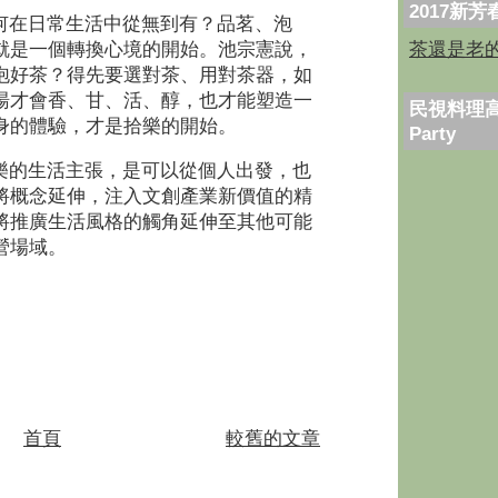
2017新
何在日常生活中從無到有？品茗、泡
茶還是老
就是一個轉換心境的開始。池宗憲說，
泡好茶？得先要選對茶、用對茶器，如
湯才會香、甘、活、醇，也才能塑造一
民視料理高
身的體驗，才是拾樂的開始。
Party
樂的生活主張，是可以從個人出發，也
將概念延伸，注入文創產業新價值的精
將推廣生活風格的觸角延伸至其他可能
營場域。
首頁
較舊的文章