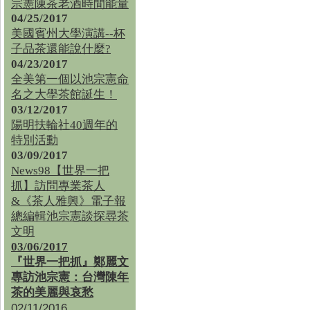
宗憲陳茶老酒時間能量
04/25/2017
美國賓州大學演講--杯
子品茶還能說什麼?
04/23/2017
全美第一個以池宗憲命
名之大學茶館誕生！
03/12/2017
陽明扶輪社40週年的
特別活動
03/09/2017
News98【世界一把
抓】訪問專業茶人
&《茶人雅興》電子報
總編輯池宗憲談探尋茶
文明
03/06/2017
『世界一把抓』鄭麗文
專訪池宗憲：台灣陳年
茶的美麗與哀愁
02/11/2016