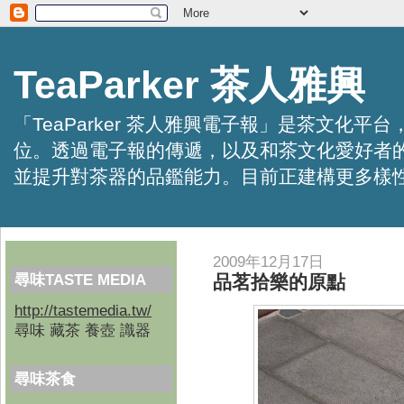
TeaParker 茶人雅興
「TeaParker 茶人雅興電子報」是茶文
位。透過電子報的傳遞，以及和茶文化愛好者
並提升對茶器的品鑑能力。目前正建構更多樣性的資訊交
2009年12月17日
尋味TASTE MEDIA
品茗拾樂的原點
http://tastemedia.tw/
尋味 藏茶 養壺 識器
尋味茶食