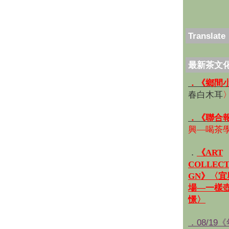
Translate
最新茶文
．《鄉間
春白木耳
．《聯合
興—喝茶
．
《ART
COLLECT
GN》〈
場—一樣
憬〉
．08/19