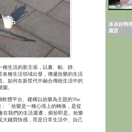
冰冰好料理
箴言
一種生活的新主張，以書、帖、靜、
弈各種生活領域出發，傳遞拾樂的生活
造。如何在新世代中融合傳統生活中的
樂園。
軟體平台。建構以拾樂為主題的The
說：「拾樂是一種心境上的轉換，是從
樂趣在我們的生活週遭，俯拾即是。拾樂
花大錢買快感，而是日常生活中、自己
」