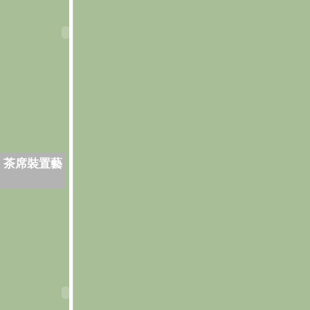
．茶席裝置藝