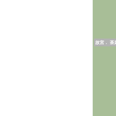
故宮． 茶