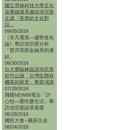
國立雲林科技大學文化
資產維護系邀請池宗憲
主講「茶席的文化對
話」
09/05/2016
《非凡電視—趨勢進化
論》專訪池宗憲分析
「普洱茶跟金融系的連
結」
08/30/2016
台大實驗林區請池宗憲
於竹山做「台灣生態有
機茶的願景」專題演講
07/29/2016
飛碟NEW98電台「許
心怡—愛吃愛生活」專
訪池宗憲談茶風聲
06/29/2016
國民大會--藏茶生金
06/24/2016