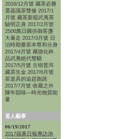
2016/12月號 藏茶必勝
選器識茶雙修 2017/1
月號 藏茶新竉武夷茶
驗明正身 2017/2月號
2500萬日圓供御茶盞
大暴走 2017/3月號 日
治時期臺茶本尊和分身
2017/4月號 藏德化杯
品武夷絕代雙驕
2017/5月號 古樹普洱
藏茶生金 2017/6月號
茶道具的追趕跑跳
2017/7月號 收藏之外
陳年韻味—時光物質能
量
茗人藝事
06/19/2017
2017蘋果日報專訪池