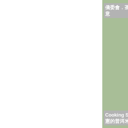
僑委會．
意
Cooking 
憲的普洱