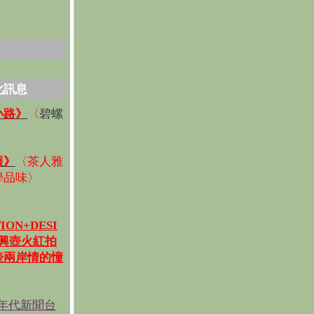
化訊息
碧螺
小路》
〈
〉
報》
〈
茶人雅
學品味
〉
ION+DESI
宜興壺火紅拍
壺兩岸情的憧
《年代新聞台