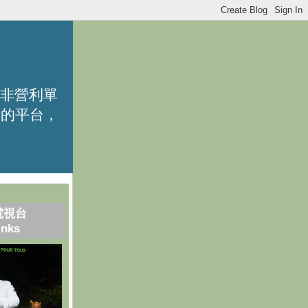
的非營利單
識的平台，
電視台
inks