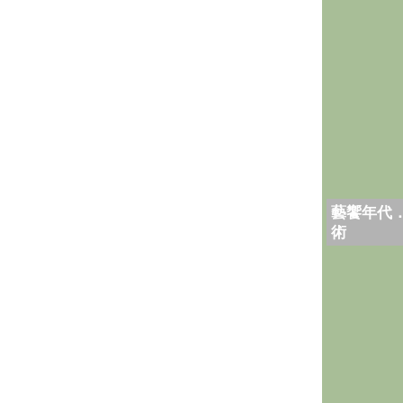
藝饗年代
術