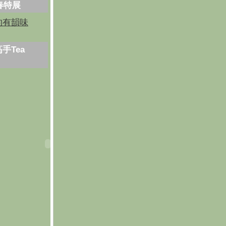
芳春特展
的有韻味
手Tea