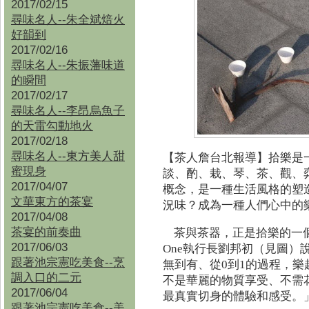
2017/02/15
尋味名人--朱全斌焙火
好韻到
2017/02/16
尋味名人--朱振藩味道
的瞬間
2017/02/17
尋味名人--李昂烏魚子
的天雷勾動地火
2017/02/18
尋味名人--東方美人甜
【茶人詹台北報導】
拾樂是
蜜現身
談、酌、栽、琴、茶、觀、
2017/04/07
概念，是一種生活風格的塑
文華東方的茶宴
況味？成為一種人們心中的
2017/04/08
茶宴的前奏曲
茶與茶器，正是拾樂的一個
2017/06/03
One執行長劉邦初（見圖）
跟著池宗憲吃美食--烹
無到有、從0到1的過程，
調入口的二元
不是華麗的物質享受、不需
2017/06/04
最真實切身的體驗和感受。
跟著池宗憲吃美食--
美