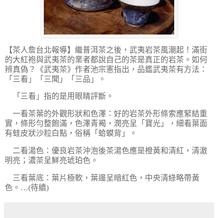
【茶人詹台北報導】
繼普洱茶之後，武夷岩茶風潮起！滿街
的大紅袍與武夷茶的業者都說自己的茶是真正的岩茶。如何
辨真偽？《武夷茶》作者池宗憲指出，品鑑武夷茶有方法：
「三看」「三聞」「三品」。
「三看」指的是用眼睛評斷。
一看茶葉的外觀形狀和色澤：好的岩茶外形條索應緊結重
實，條形勻整飽滿，色澤青褐，潤亮呈「寶光」，細看葉面
有蛙皮狀沙粒白點，俗稱「蛤蟆背」。
二看湯色：優良岩茶沖泡後茶湯色應是橙黃和清紅，清澈
明亮；濃茶呈鮮亮琥珀色。
三看葉底：葉片極軟，葉邊呈暗紅色，中央清綠略帶黃
色。…(待續)