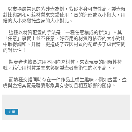
以市場最常見的紫砂壺為例，紫砂本身可塑性高，製壺時
對比與調和可藉材質來交錯使用：壺的造形或以小襯大，用
紐的大小來襯托壺身的大小對比。
這種以材質配置的手法是「一種任意構成的拼湊」。其
「任意」事實上並不任意，好壺用的材質可依壺的大小對比
中取得調和、升騰，更造成了壺因材質的配置多了虛實空間
的對比性！
製壺者也擅長運用不同陶瓷材質，來表現壺的同時性符
號，藉使用材質差異來彰顯製壺者藝術性的水平高下。
而這種交錯同時存在一件作品上橫生趣味，例如壺蓋、壺
嘴與壺把其實是聯繫形象具有密切且相互影響的關係。
分享