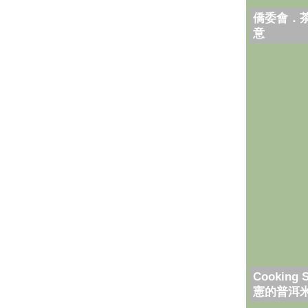
僑委會．
意
Cooking 
憲的普洱