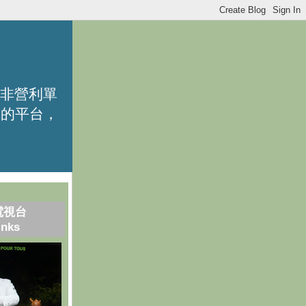
的非營利單
識的平台，
電視台
inks