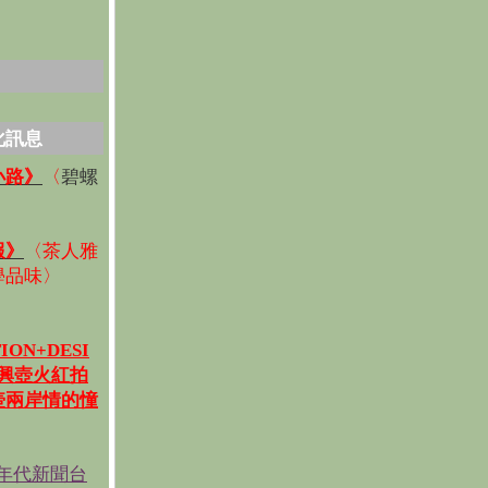
化訊息
碧螺
小路》
〈
〉
報》
〈
茶人雅
學品味
〉
ION+DESI
宜興壺火紅拍
壺兩岸情的憧
《年代新聞台