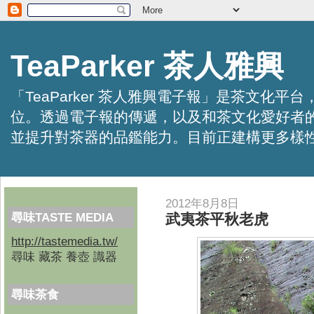
TeaParker 茶人雅興
「TeaParker 茶人雅興電子報」是茶文
位。透過電子報的傳遞，以及和茶文化愛好者
並提升對茶器的品鑑能力。目前正建構更多樣性的資訊交
2012年8月8日
尋味TASTE MEDIA
武夷茶平秋老虎
http://tastemedia.tw/
尋味 藏茶 養壺 識器
尋味茶食