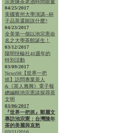
宗憲陳茶老酒時間能量
04/25/2017
美國賓州大學演講--杯
子品茶還能說什麼?
04/23/2017
全美第一個以池宗憲命
名之大學茶館誕生！
03/12/2017
陽明扶輪社40週年的
特別活動
03/09/2017
News98【世界一把
抓】訪問專業茶人
&《茶人雅興》電子報
總編輯池宗憲談探尋茶
文明
03/06/2017
『世界一把抓』鄭麗文
專訪池宗憲：台灣陳年
茶的美麗與哀愁
02/11/2016