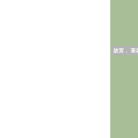
故宮． 茶