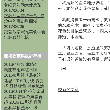
武夷茶的產區地形歧嶇，每
食細節勾勒天使想望
來，她的命名花色繁多，或
2017/06/04
跟著池宗憲吃美食--盤
為此消費者一頭霧水，就連
飧中的魔幻與四溢
的名稱究竟；而今，武夷茶
2017/06/05
花色品目依然繁多，「四大
跟著池宗憲吃美食—食
雞冠、水金龜。
出細緻與記憶
「四大名欉」是透過武夷茶
其品質與產量，而其中大紅
藝術收藏與設計專欄
天心岩的茶樹沒有產量，所
2016/7月號 藏綠金—
烏龍茶兩岸紅不讓
2016/8月號 包裝紙的
迷思 2016/9月號 青瓷
杯 舞動發色 爭藏風湧
較新的文章
2016/10月號 茶葉金融
大串聯 普洱藏瘋雲再
起 2016/11月號 宜興
壺和黑釉盞再生縁