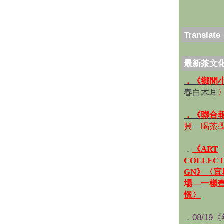
Translate
最新茶文
．《鄉間
春白木耳
．《聯合
興—喝茶
．
《ART
COLLECT
GN》〈
場—一樣
憬〉
．08/19