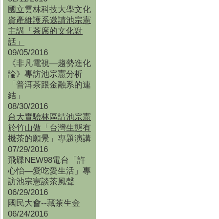
國立雲林科技大學文化
資產維護系邀請池宗憲
主講「茶席的文化對
話」
09/05/2016
《非凡電視—趨勢進化
論》專訪池宗憲分析
「普洱茶跟金融系的連
結」
08/30/2016
台大實驗林區請池宗憲
於竹山做「台灣生態有
機茶的願景」專題演講
07/29/2016
飛碟NEW98電台「許
心怡—愛吃愛生活」專
訪池宗憲談茶風聲
06/29/2016
國民大會--藏茶生金
06/24/2016