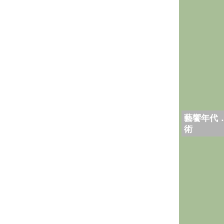
藝饗年代
術