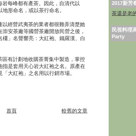
2017新
岩每峰都有產茶。因此，自清代以
以地形命名，或以茶行命名。
茶還是老
以經營武夷茶的業者都很難弄清楚她
民視料理高
在崇安茶廠等國營茶廠開放民營之後，
Party
名欉」名聲響亮：大紅袍、鐵羅漢、白
區有計劃地收購茶菁集中製造，掌控
袍指是套用天心岩大紅袍之名。原產在
見「大紅袍」之名用以行銷市場。
首頁
較舊的文章