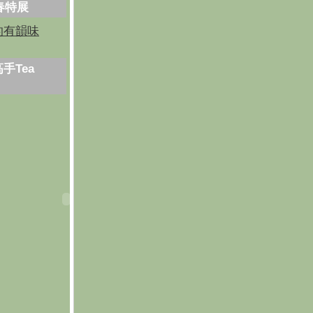
芳春特展
的有韻味
手Tea