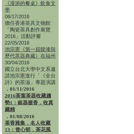
《漫游的餐桌》飲食文
學
06/17/2016
擔任香港茶具文物館
「陶瓷茶具創作展覽
2016」活動評審
22/05/2016
池宗憲《第一屆髹漆與
歷代茶器典藏》在福州
30/04/2016
國立台北大學中文系邀
請池宗憲進行「《全台
詩》的茶滋」專題演講
．01/11/2016
2016茶葉茶器收藏趨
勢1：銀器掇香．收真
藏精
．01/08/2016
茶香雅集
．
名人收藏
13：曾心郁．茶花風