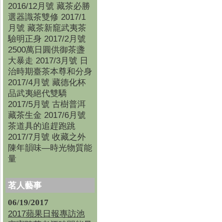
2016/12月號 藏茶必勝
選器識茶雙修 2017/1
月號 藏茶新竉武夷茶
驗明正身 2017/2月號
2500萬日圓供御茶盞
大暴走 2017/3月號 日
治時期臺茶本尊和分身
2017/4月號 藏德化杯
品武夷絕代雙驕
2017/5月號 古樹普洱
藏茶生金 2017/6月號
茶道具的追趕跑跳
2017/7月號 收藏之外
陳年韻味—時光物質能
量
茗人藝事
06/19/2017
2017蘋果日報專訪池