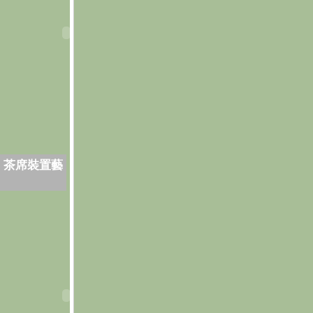
．茶席裝置藝