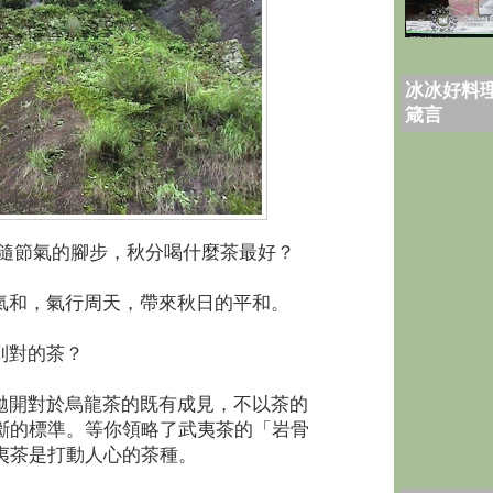
冰冰好料理
箴言
隨節氣的腳步，秋分喝什麼茶最好？
氣和，氣行周天，帶來秋日的平和。
到對的茶？
開對於烏龍茶的既有成見，不以茶的
斷的標準。等你領略了武夷茶的「岩骨
夷茶是打動人心的茶種。