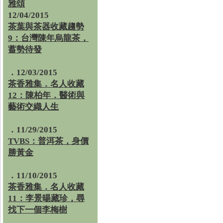
雅頌
12/04/2015
茶葉與茶器收藏趨勢
9：台灣陳年烏龍茶，
蓄勢待發
．12/03/2015
茶香雅集．名人收藏
12：陳柏年．醫術與
藝術交織人生
．11/29/2015
TVBS：普洱茶，身價
勝黃金
．11/10/2015
茶香雅集．名人收藏
11：李景暘藏珍，尋
找下一個李梅樹