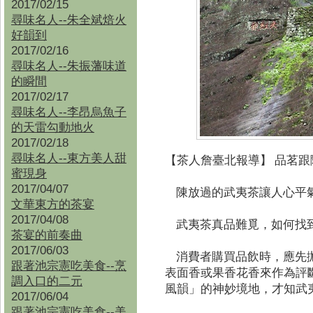
2017/02/15
尋味名人--朱全斌焙火
好韻到
2017/02/16
尋味名人--朱振藩味道
的瞬間
2017/02/17
尋味名人--李昂烏魚子
的天雷勾動地火
2017/02/18
尋味名人--東方美人甜
【茶人詹臺北報導】
品茗跟
蜜現身
2017/04/07
陳放過的武夷茶讓人心平
文華東方的茶宴
2017/04/08
武夷茶真品難覓，如何找
茶宴的前奏曲
2017/06/03
消費者購買品飲時，應先拋
跟著池宗憲吃美食--烹
表面香或果香花香來作為評
調入口的二元
風韻」的神妙境地，才知武
2017/06/04
跟著池宗憲吃美食--
美