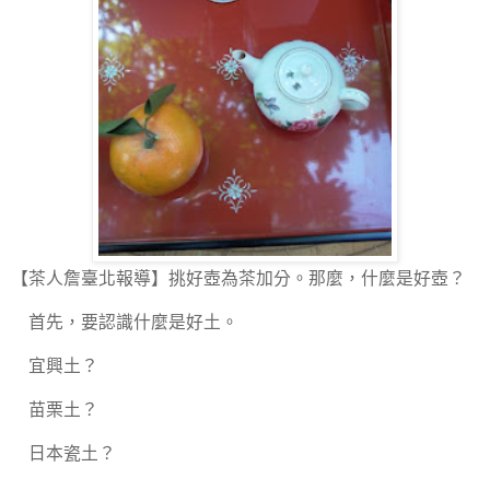
【茶人詹臺北報導】
挑好壺為茶加分。那麼，什麼是好壺？
首先，要認識什麼是好土。
宜興土？
苗栗土？
日本瓷土？