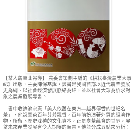
【茶人詹臺北報導】
農委會策劃主編的《耕耘臺灣農業大事
紀》出版，主委陳保基說，該書是我國首部以近代農業發展
史為綱、以社會經濟發展脈絡為緯，並以社會大眾為訴求對
象之農業發展專書。
書中收錄池宗憲「美人依舊在東方—越界傳香的世紀名
茶」，他說臺茶百年芬芳飄香，百年前扮演著外貿的經濟作
物，所留下歷史沈積的文化資本，正是臺茶蘊含的甘醇，展
望未來產業發展有令人期待的願景。他並分成五點來分析：