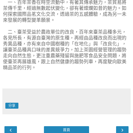
一、百年茶香在時空流動中，有著其傳承魅力，茶貿易將
茶傳千里，經過無數起伏變化，卻有著燦爛如昔的魅力。如
何探索國際品茗文化交流，透過茶的五感體驗，成為另一未
來發展的轉型變革願景。
二、臺茶受益於農政單位的改良，百年來臺茶品種多元，
各見所長，有源自臺灣的原生種，再經由品種改良而出現的
秀異品種，亦有來自中國樹種的「在地化」與「改良化」，
讓臺茶品種具口味的差異競爭力，加上茶園經營管理的趨勢
走向自然生態，更注重農藥殘留與施肥等食品安全問題，將
使臺茶再展雄風，跟上自然健康的趨勢列車，再度駛向歐美
精品茶的行列。
分享
‹
›
首頁