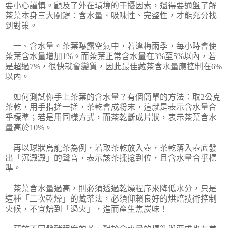
要小心謹慎。顧及了外在環境的干擾因素，還得要通盤了解
茶葉本身三大關鍵：含水量、吸味性、完整性，才能充分找
到對策。
一、含水量。茶葉曝露空氣中，若逢梅雨季，每小時會使
茶葉含水量增加1%。而茶葉正常含水量在3%至5%以內，若
是超過7%，很快就會變質，因此最佳藏茶含水量應控制在6%
以內。
如何測試你手上茶葉的含水量？有個簡單的方法：取2公克
茶乾，用手指搓一搓，茶乾會成粉末，這就是表示含水量合
乎標準；若是用同樣方式，而茶乾斷成片狀，表示茶葉含水
量高於10%。
再以球狀烏龍茶為例，若取茶乾放入壺，茶乾落入壺底發
出「沉澱澱」的聲音，表示該茶揉捻到位，且含水量合乎標
準。
茶葉含水量過高，則必須透過乾燥程序來降低水分，只是
這種「二次乾燥」的藏茶法，必須仰賴良好的烘焙技術控制
火候，不宜焙到「過火」，進而產生焦炭味！