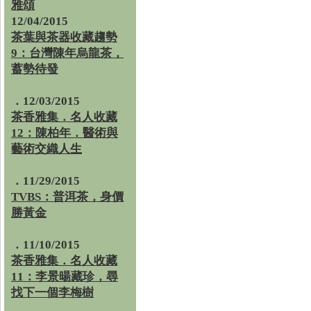
雅頌
12/04/2015
茶葉與茶器收藏趨勢
9：台灣陳年烏龍茶，
蓄勢待發
．12/03/2015
茶香雅集．名人收藏
12：陳柏年．醫術與
藝術交織人生
．11/29/2015
TVBS：普洱茶，身價
勝黃金
．11/10/2015
茶香雅集．名人收藏
11：李景暘藏珍，尋
找下一個李梅樹