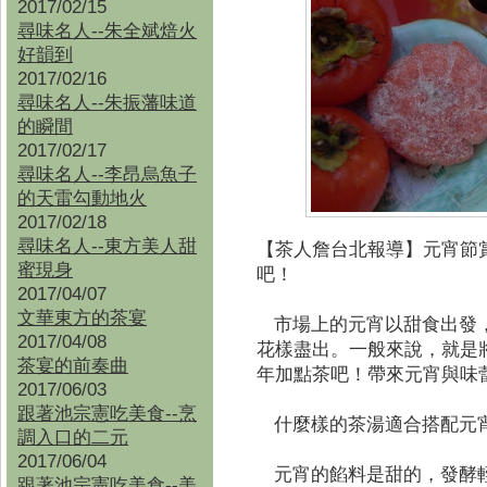
2017/02/15
尋味名人--朱全斌焙火
好韻到
2017/02/16
尋味名人--朱振藩味道
的瞬間
2017/02/17
尋味名人--李昂烏魚子
的天雷勾動地火
2017/02/18
尋味名人--東方美人甜
【茶人詹台北報導】
元宵節
蜜現身
吧！
2017/04/07
文華東方的茶宴
市場上的元宵以甜食出發，芝
2017/04/08
花樣盡出。一般來說，就是
茶宴的前奏曲
年加點茶吧！帶來元宵與味
2017/06/03
跟著池宗憲吃美食--烹
什麼樣的茶湯適合搭配元
調入口的二元
2017/06/04
元宵的餡料是甜的，發酵輕
跟著池宗憲吃美食--
美