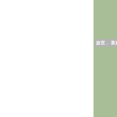
故宮． 茶