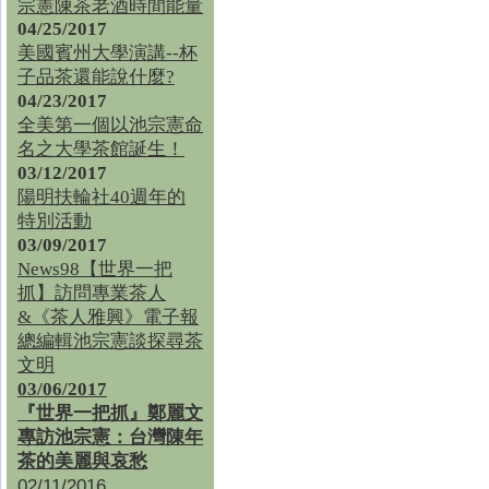
宗憲陳茶老酒時間能量
04/25/2017
美國賓州大學演講--杯
子品茶還能說什麼?
04/23/2017
全美第一個以池宗憲命
名之大學茶館誕生！
03/12/2017
陽明扶輪社40週年的
特別活動
03/09/2017
News98【世界一把
抓】訪問專業茶人
&《茶人雅興》電子報
總編輯池宗憲談探尋茶
文明
03/06/2017
『世界一把抓』鄭麗文
專訪池宗憲：台灣陳年
茶的美麗與哀愁
02/11/2016