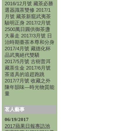
2016/12月號 藏茶必勝
選器識茶雙修 2017/1
月號 藏茶新竉武夷茶
驗明正身 2017/2月號
2500萬日圓供御茶盞
大暴走 2017/3月號 日
治時期臺茶本尊和分身
2017/4月號 藏德化杯
品武夷絕代雙驕
2017/5月號 古樹普洱
藏茶生金 2017/6月號
茶道具的追趕跑跳
2017/7月號 收藏之外
陳年韻味—時光物質能
量
茗人藝事
06/19/2017
2017蘋果日報專訪池