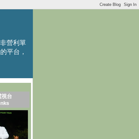
的非營利單
識的平台，
電視台
inks