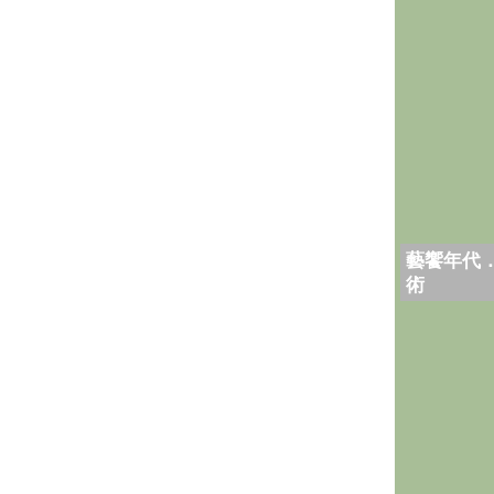
藝饗年代
術