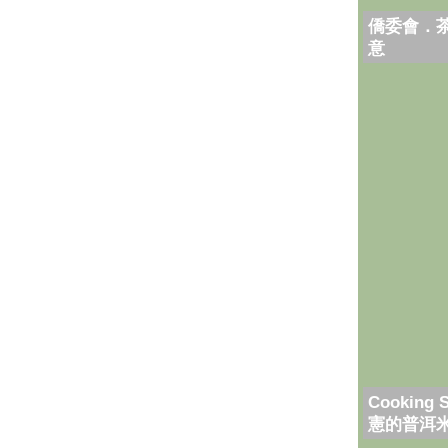
僑委會．
意
Cooking 
憲的普洱