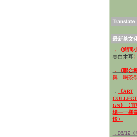
Translate
最新茶文
．《鄉間
春白木耳
．《聯合
興—喝茶
．
《ART
COLLECT
GN》〈
場—一樣
憬〉
．08/19