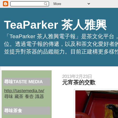
TeaParker 茶人雅興
「TeaParker 茶人雅興電子報」是茶文
位。透過電子報的傳遞，以及和茶文化愛好者
並提升對茶器的品鑑能力。目前正建構更多樣性的資訊交
2013年2月23日
尋味TASTE MEDIA
元宵茶的交歡
http://tastemedia.tw/
尋味 藏茶 養壺 識器
尋味茶食