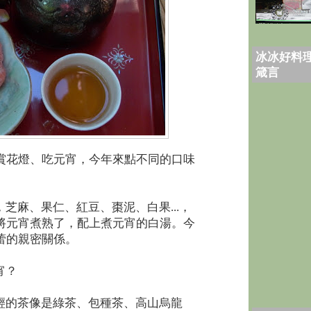
冰冰好料理
箴言
賞花燈、吃元宵，今年來點不同的口味
麻、果仁、紅豆、棗泥、白果...，
將元宵煮熟了，配上煮元宵的白湯。今
蕾的親密關係。
宵？
的茶像是綠茶、包種茶、高山烏龍