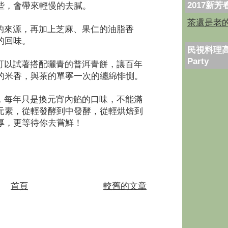
2017新
些，會帶來輕慢的去膩。
茶還是老
來源，再加上芝麻、果仁的油脂香
的回味。
民視料理高
Party
以試著搭配曬青的普洱青餅，讓百年
的米香，與茶的單寧一次的纏綿悱惻。
每年只是換元宵內餡的口味，不能滿
元素，從輕發酵到中發酵，從輕烘焙到
厚，更等待你去嘗鮮！
首頁
較舊的文章