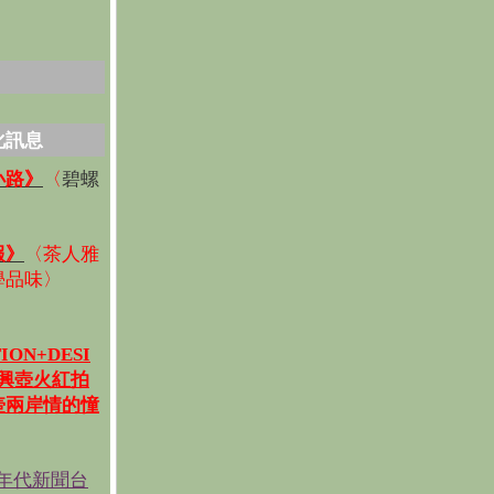
化訊息
碧螺
小路》
〈
〉
報》
〈
茶人雅
學品味
〉
ION+DESI
宜興壺火紅拍
壺兩岸情的憧
《年代新聞台