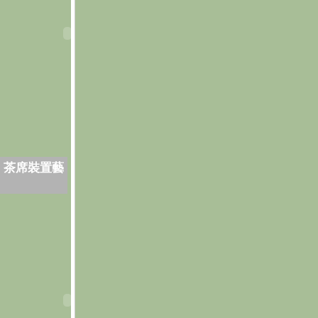
．茶席裝置藝