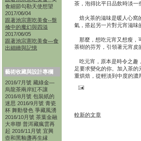
茶，泡得比平日品飲時淡一
食細節勾勒天使想望
2017/06/04
焙火茶的滋味是暖人心窩的
跟著池宗憲吃美食--盤
氣，搭起另一片對元宵滋味
飧中的魔幻與四溢
2017/06/05
那麼，想吃元宵又想瘦，可
跟著池宗憲吃美食—食
茶樹的芬芳，引領著元宵皮
出細緻與記憶
吃元宵，原本是時令之趣，
足要求變化的你。加入茶的
藝術收藏與設計專欄
重烘焙，從輕淡到中度的濃
2016/7月號 藏綠金—
烏龍茶兩岸紅不讓
2016/8月號 包裝紙的
迷思 2016/9月號 青瓷
杯 舞動發色 爭藏風湧
較新的文章
2016/10月號 茶葉金融
大串聯 普洱藏瘋雲再
起 2016/11月號 宜興
壺和黑釉盞再生縁