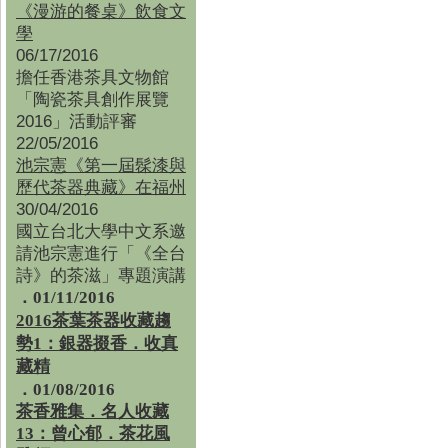
《漫游的餐桌》飲食文
學
06/17/2016
擔任香港茶具文物館
「陶瓷茶具創作展覽
2016」活動評審
22/05/2016
池宗憲《第一屆髹漆與
歷代茶器典藏》在福州
30/04/2016
國立台北大學中文系邀
請池宗憲進行「《全台
詩》的茶滋」專題演講
．01/11/2016
2016茶葉茶器收藏趨
勢1：銀器掇香．收真
藏精
．01/08/2016
茶香雅集
．
名人收藏
13：曾心郁．茶花風