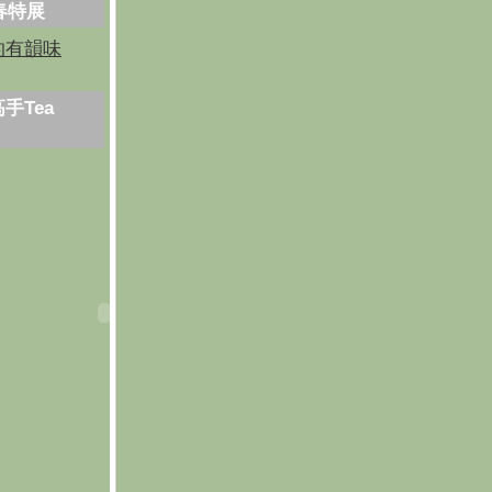
芳春特展
的有韻味
手Tea