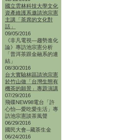
國立雲林科技大學文化
資產維護系邀請池宗憲
主講「茶席的文化對
話」
09/05/2016
《非凡電視—趨勢進化
論》專訪池宗憲分析
「普洱茶跟金融系的連
結」
08/30/2016
台大實驗林區請池宗憲
於竹山做「台灣生態有
機茶的願景」專題演講
07/29/2016
飛碟NEW98電台「許
心怡—愛吃愛生活」專
訪池宗憲談茶風聲
06/29/2016
國民大會--藏茶生金
06/24/2016