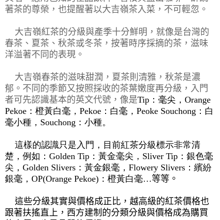
著茶的尊榮，也提醒著以大吉嶺茶入菜，不可輕忽。
大吉嶺紅茶的分級與產季十分鮮明，就像是台灣的
春茶、夏茶、秋茶或冬茶，按著時序採摘的茶，滋味
洋溢著不同的表現。
大吉嶺春茶的滋味甜潤，夏茶則清雅，秋茶是濃
郁。不同的季節又按照採收的茶葉嫩度再分級，入門
者可先認識基本的英文代號，像是
Tip：毫尖，Orange
Pekoe：橙黃白毫，Pekoe：白毫，Peoke Souchong：白
毫小種，Souchong：小種。
這樣的認識只是入門，目前紅茶分級標示非常清
楚，例如：Golden Tip：黃金毫尖，Sliver Tip：銀色毫
尖，Golden Slivers：黃金銀毫，Flowery Slivers：繽紛
銀毫，OP(Orange Pekoe)：橙黃白毫
…
等等。
這些分級其實與價格成正比，越高級的紅茶價格也
跟著扶搖直上，西方建制的分類分級與價格成為購買