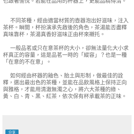
也跟著愉悅。若能在品用的杯器上，更能品精得清。
不同茶種，經由適當材質的壺器泡出好滋味，注入
茶杯。瞬間，杯扮演承先啟後的角色，茶湯能否盡釋
真味靠杯，茶湯真香好滋味正由杯來襯托。
一般品茗或只在意茶杯的大小，卻無法量化大小求
杯真正的容量，這是品茗一時的「縱容」？也是一種
「在意的不在意」。
如何經由杯器的釉色、胎土與形制，做最佳的詮
釋，選出最出色的茶種，並能在品飲風格上保持正向
與雅格，才能用清澈無濁之心，將六大茶種的綠、
黃、白、青、黑、紅茶，依次保有杯承載茶的正味。
分享