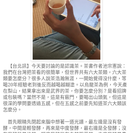
【台北訊】
今天要討論的是認識茶。茶書作者池宗憲說：
我們在台灣把茶看的很簡單，但世界共有六大茶類，六大茶
類要怎麼分？很多人說茶浩瀚無涯，一開始覺得沒什麼，等
喝
20
年經驗老到後反而越喝越糊塗。以烏龍茶為例，今天產
在梨山，結果拿出來是武界的茶，你要怎麼分別？是看招牌
或包裝嗎？當然不是，這是有竅門，要喝出山頭氣，但這是
很深的學問要透過五感，但在五感之前要先知道茶六大類該
怎麼分。
首先眼睛先閉起來腦中想著一道光譜，最左邊是沒有發
酵，中間是輕發酵，再來是中度發酵，最右邊是全發酵；沒