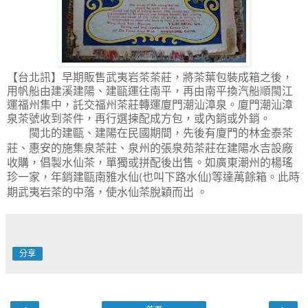
【台北訊】
早期販售武夷岩茶茶莊，將茶葉包裝成箱之後，
用帆船由建溪建陽、建甌運往南平，再由南平換汽船順閩江
運福州集中，託交福州茶莊轉運廈門潮汕漳泉。廈門潮汕漳
泉茶號收到茶件，再行選揀配成方包，或內銷或外銷。
閩北的建甌、建陽在民國期間，先後有廈門的林金泰茶
莊、惠安的施集泉茶莊、泉州的張泉苑茶莊在建陽水吉設廠
收購，倡製水仙茶，單獨或拼配後出售。如廣東潮州的楊瑤
珍一家，年銷建甌南雅水仙
也叫下路水仙
等達萬餘箱。此時
(
)
期武夷岩茶的中落，使水仙茶脫穎而出
。
分享