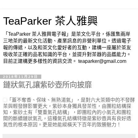
TeaParker 茶人雅興
「TeaParker 茶人雅興電子報」是茶文化平台，係匯集兩岸
三地茶的最新文化活動、產業訊息的非營利單位。透過電子
報的傳遞，以及和茶文化愛好者的互動，建構一座屬於茶友
吸收茶正確的品茗知識的平台，並提升對茶器的品鑑能力。
目前正建構更多樣性的資訊交流。 teaparker@gmail.com
2018年11月29日
鏈狀氣孔讓紫砂壺所向披靡
「蓋不奪香、保味、無熟湯氣」，是對六大茶類中的不發酵
茶與輕發酵影響更大，紫砂本身獨具發茶性，由團粒結構探
知，紫砂土有「雙重氣孔結構」，即團粒內的小氣孔和團粒
間的斷續鏈狀氣孔，這種氣孔結構特徵是紫砂壺具有良好透
氣性的根本原因。更是她能縱橫天下百年的致勝魅力！