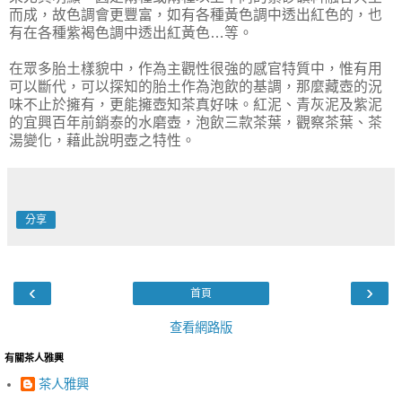
而成，故色調會更豐富，如有各種黃色調中透出紅色的，也
有在各種紫褐色調中透出紅黃色…等。
在眾多胎土樣貌中，作為主觀性很強的感官特質中，惟有用
可以斷代，可以探知的胎土作為泡飲的基調，那麼藏壺的況
味不止於擁有，更能擁壺知茶真好味。紅泥、青灰泥及紫泥
的宜興百年前銷泰的水磨壺，泡飲三款茶葉，觀察茶葉、茶
湯變化，藉此說明壺之特性。
分享
‹
›
首頁
查看網路版
有關茶人雅興
茶人雅興