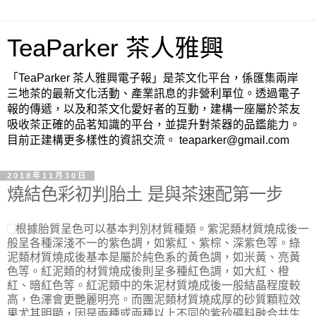
TeaParker 茶人雅興
「TeaParker 茶人雅興電子報」是茶文化平台，係匯集兩岸
三地茶的最新文化活動、產業訊息的非營利單位。透過電子
報的傳遞，以及和茶文化愛好者的互動，建構一座屬於茶友
吸收茶正確的品茗知識的平台，並提升對茶器的品鑑能力。
目前正建構更多樣性的資訊交流。 teaparker@gmail.com
2018年11月30日
燒結色彩初判胎土 是與茶速配第一步
根據胎質呈色可以基本判別材質種類。紫泥類材質燒成後一
般呈各種深淺不一的紫色調，如紫紅、紫棕、深紫色等。綠
泥類材質燒成後基本是屬於純色系的黃色調，如米黃、亮黃
色等。紅泥類的材質燒成後則呈多種紅色調，如大紅、橙
紅、暗紅色等。紅泥類中的朱泥材質燒成後一般結晶程度較
高，色澤會更艷麗明亮。而團泥類材質燒成厚的砂質顆粒效
果尤其明顯，因是兩種或兩種以上不同的紫砂礦料融合共生