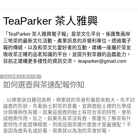
TeaParker 茶人雅興
「TeaParker 茶人雅興電子報」是茶文化平台，係匯集兩岸
三地茶的最新文化活動、產業訊息的非營利單位。透過電子
報的傳遞，以及和茶文化愛好者的互動，建構一座屬於茶友
吸收茶正確的品茗知識的平台，並提升對茶器的品鑑能力。
目前正建構更多樣性的資訊交流。 teaparker@gmail.com
2018年11月27日
如何選壺與茶速配報你知
以條索狀白雞冠為例，條索狀的茶身形看起來較大，先不討
論壺的形狀，先看胎土對茶的意義，宜興壺胎土裡的化學成
分與導熱性有關，如果這個壺的胎土有符合茶的特性，會形
成相乘作用。反之，如果先有茶沒有壺，那要先了解茶有什
麼特性才能發揮極致，到底這個茶選什麼壺才是最速配？不
是因為壺有名或好看、很貴就以為泡的茶會好喝。