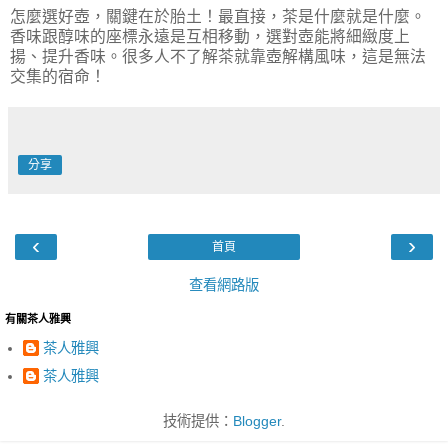
怎麼選好壺，關鍵在於胎土！最直接，茶是什麼就是什麼。
香味跟醇味的座標永遠是互相移動，選對壺能將細緻度上
揚、提升香味。很多人不了解茶就靠壺解構風味，這是無法
交集的宿命！
分享
‹
›
首頁
查看網路版
有關茶人雅興
茶人雅興
茶人雅興
技術提供：
Blogger
.