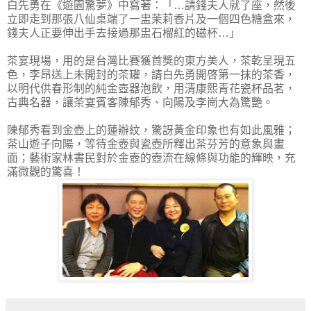
白先勇在《遊園驚夢》中寫著：「…請錢夫人就了座，然後
立即走到那張八仙桌端了一盅茉莉香片及一個四色糖盒來，
錢夫人正要伸出手去接過那盅石榴紅的磁杯…」
茶宴現場，用的是台灣比賽獲首獎的東方美人，茶乾呈現五
色，李昂送上未開封的茶罐，請白先勇開啓第一抹的茶香，
以明代供春形制的純金壺器泡飲，用清康熙青花瓷杯品茗，
古典名器，讓茶宴賓客陳郁秀、向陽及李崗大為驚艷。
陳郁秀看到金壺上的蓮辦紋，驚訝黃金印象也有如此風雅；
茶山遊子向陽，等待金壺與瓷壺所釋出茶芬芳的意象與畫
面；藝術家林書民對於金壺的壺流在線條與功能的輝映，充
滿微觀的驚喜！