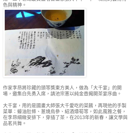
色與精神。
作家李昂將珍藏的頭等獎東方美人，做為「大千宴」的開
場，邀集白先勇入席，請池宗憲以純金壺揭開茶宴序曲。
大千宴，用的是國畫大師張大千愛吃的菜餚，再現他的手製
菜單：蠔油肚條、蔥燒烏參、紹酒㸆筍等，如此風雅之餐，
在李昂細緻安排下，穿插了茶，在2013年的新春，讓文學與
品茗共舞。