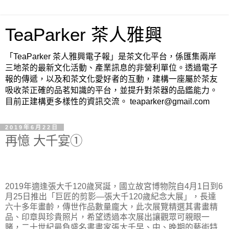
TeaParker 茶人雅興
「TeaParker 茶人雅興電子報」是茶文化平台，係匯集兩岸
三地茶的最新文化活動、產業訊息的非營利單位。透過電子
報的傳遞，以及和茶文化愛好者的互動，建構一座屬於茶友
吸收茶正確的品茗知識的平台，並提升對茶器的品鑑能力。
目前正建構更多樣性的資訊交流。 teaparker@gmail.com
2019年6月22日
再憶 大千宴①
2019年適逢張大千120歲冥誕，國立故宮博物院自4月1日到6
月25日推出「巨匠的剪影—張大千120歲紀念大展」，長達
六十多年畫齡，傳世作品數量龐大，此次展覽精選其書畫精
品、印章與珍貴照片，希望透過本次展出讓觀眾可親眼一
賭，二十世紀最負盛名書畫家張大千早、中、晚期的藝術特