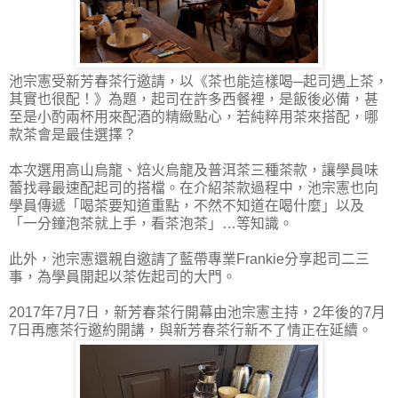
池宗憲受新芳春茶行邀請，以《茶也能這樣喝─起司遇上茶，
其實也很配！》為題，起司在許多西餐裡，是飯後必備，甚
至是小酌兩杯用來配酒的精緻點心，若純粹用茶來搭配，哪
款茶會是最佳選擇？
本次選用高山烏龍、焙火烏龍及普洱茶三種茶款，讓學員味
蕾找尋最速配起司的搭檔。在介紹茶款過程中，池宗憲也向
學員傳遞「喝茶要知道重點，不然不知道在喝什麼」以及
「一分鐘泡茶就上手，看茶泡茶」…等知識。
此外，池宗憲還親自邀請了藍帶專業Frankie分享起司二三
事，為學員開起以茶佐起司的大門。
2017年7月7日，新芳春茶行開幕由池宗憲主持，2年後的7月
7日再應茶行邀約開講，與新芳春茶行新不了情正在延續。