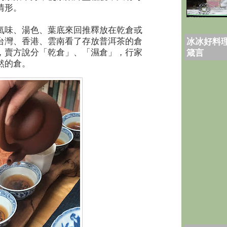
情形。
氣味、湯色、葉底來回推釋放在乾倉或
台灣、香港、雲南看了存放普洱茶的倉
冰冰好料理
，賣方說分「乾倉」、「濕倉」，行家
箴言
然的倉。