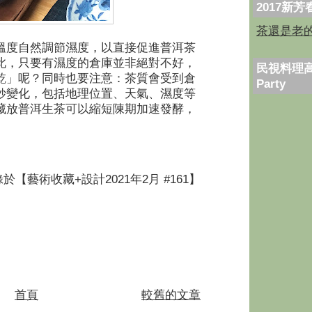
2017新
茶還是老
溫度自然調節濕度，以直接促進普洱茶
此，只要有濕度的倉庫並非絕對不好，
民視料理高
乾」呢？同時也要注意：茶質會受到倉
Party
妙變化，包括地理位置、天氣、濕度等
藏放普洱生茶可以縮短陳期加速發酵，
於【藝術收藏+設計2021年2月 #161】
首頁
較舊的文章