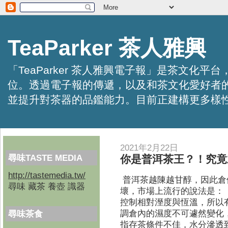
TeaParker 茶人雅興
「TeaParker 茶人雅興電子報」是茶文
位。透過電子報的傳遞，以及和茶文化愛好者
並提升對茶器的品鑑能力。目前正建構更多樣性的資訊交
2021年2月22日
尋味TASTE MEDIA
你是普洱茶王？！究竟
http://tastemedia.tw/
普洱茶越陳越甘醇，因此倉
尋味 藏茶 養壺 識器
壞，市場上流行的說法是：
控制相對溼度與恆溫，所以
調倉內的濕度不可遽然變化
尋味茶食
指存茶條件不佳，水分滲透