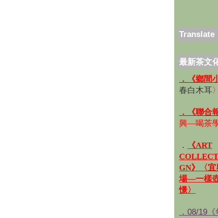
Translate
最新茶文
．《鄉間
春白木耳
．《聯合
興—喝茶
．
《ART
COLLECT
GN》〈
場—一樣
憬〉
．08/19