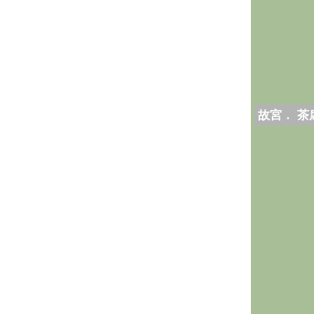
故宮． 茶