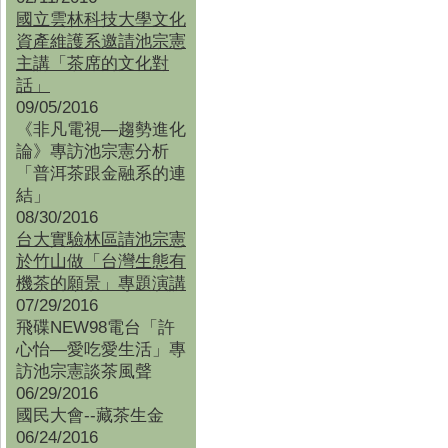
國立雲林科技大學文化
資產維護系邀請池宗憲
主講「茶席的文化對
話」
09/05/2016
《非凡電視—趨勢進化
論》專訪池宗憲分析
「普洱茶跟金融系的連
結」
08/30/2016
台大實驗林區請池宗憲
於竹山做「台灣生態有
機茶的願景」專題演講
07/29/2016
飛碟NEW98電台「許
心怡—愛吃愛生活」專
訪池宗憲談茶風聲
06/29/2016
國民大會--藏茶生金
06/24/2016