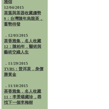
雅頌
12/04/2015
茶葉與茶器收藏趨勢
9：台灣陳年烏龍茶，
蓄勢待發
．12/03/2015
茶香雅集．名人收藏
12：陳柏年．醫術與
藝術交織人生
．11/29/2015
TVBS：普洱茶，身價
勝黃金
．11/10/2015
茶香雅集．名人收藏
11：李景暘藏珍，尋
找下一個李梅樹