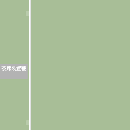
．茶席裝置藝