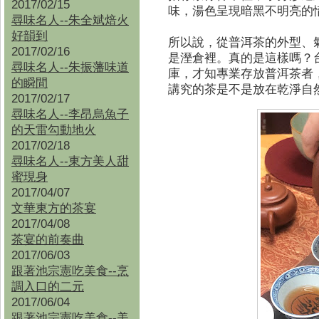
2017/02/15
味，湯色呈現暗黑不明亮的
尋味名人--朱全斌焙火
好韻到
所以說，從普洱茶的外型、
2017/02/16
是溼倉裡。真的是這樣嗎？
尋味名人--朱振藩味道
庫，才知專業存放普洱茶者
的瞬間
講究的茶是不是放在乾淨自
2017/02/17
尋味名人--李昂烏魚子
的天雷勾動地火
2017/02/18
尋味名人--東方美人甜
蜜現身
2017/04/07
文華東方的茶宴
2017/04/08
茶宴的前奏曲
2017/06/03
跟著池宗憲吃美食--烹
調入口的二元
2017/06/04
跟著池宗憲吃美食--
美