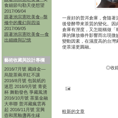
食細節勾勒天使想望
2017/06/04
跟著池宗憲吃美食--盤
一座好的普洱倉庫，會隨著
飧中的魔幻與四溢
後發酵帶來茶質的變化。因
2017/06/05
倉庫有溼度，又怎能稱做「
跟著池宗憲吃美食—食
庫的陳放條件影響而出現微
出細緻與記憶
變動因素，在濕度高的台灣
使茶湯更圓融。
藝術收藏與設計專欄
◎收錄
2016/7月號 藏綠金—
烏龍茶兩岸紅不讓
2016/8月號 包裝紙的
迷思 2016/9月號 青瓷
杯 舞動發色 爭藏風湧
2016/10月號 茶葉金融
大串聯 普洱藏瘋雲再
起 2016/11月號 宜興
較新的文章
壺和黑釉盞再生縁