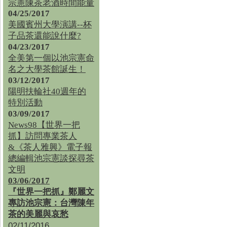
宗憲陳茶老酒時間能量
04/25/2017
美國賓州大學演講--杯
子品茶還能說什麼?
04/23/2017
全美第一個以池宗憲命
名之大學茶館誕生！
03/12/2017
陽明扶輪社40週年的
特別活動
03/09/2017
News98【世界一把
抓】訪問專業茶人
&《茶人雅興》電子報
總編輯池宗憲談探尋茶
文明
03/06/2017
『世界一把抓』鄭麗文
專訪池宗憲：台灣陳年
茶的美麗與哀愁
02/11/2016