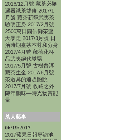
2016/12月號 藏茶必勝
選器識茶雙修 2017/1
月號 藏茶新竉武夷茶
驗明正身 2017/2月號
2500萬日圓供御茶盞
大暴走 2017/3月號 日
治時期臺茶本尊和分身
2017/4月號 藏德化杯
品武夷絕代雙驕
2017/5月號 古樹普洱
藏茶生金 2017/6月號
茶道具的追趕跑跳
2017/7月號 收藏之外
陳年韻味—時光物質能
量
茗人藝事
06/19/2017
2017蘋果日報專訪池