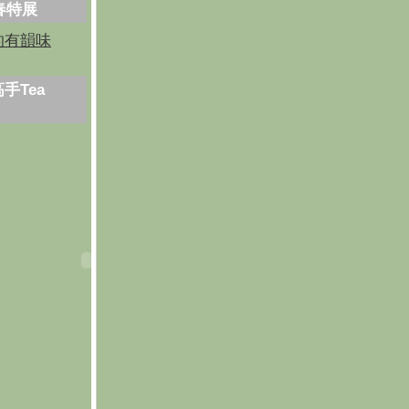
芳春特展
的有韻味
手Tea