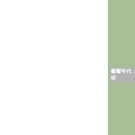
藝饗年代
術