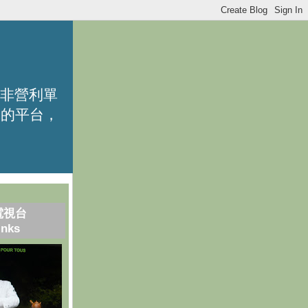
的非營利單
識的平台，
電視台
inks