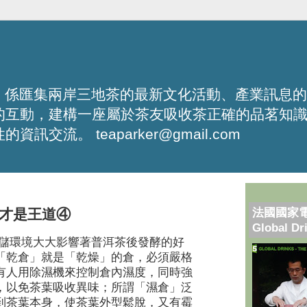
化平台，係匯集兩岸三地茶的最新文化活動、產業訊息
的互動，建構一座屬於茶友吸收茶正確的品茗知
流。 teaparker@gmail.com
法國國家
才是王道④
Global Dr
儲環境大大影響著普洱茶後發酵的好
「乾倉」就是「乾燥」的倉，必須嚴格
有人用除濕機來控制倉內濕度，同時強
，以免茶葉吸收異味；所謂「濕倉」泛
到茶葉本身，使茶葉外型鬆脫，又有霉