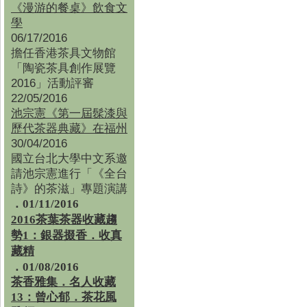
《漫游的餐桌》飲食文
學
06/17/2016
擔任香港茶具文物館
「陶瓷茶具創作展覽
2016」活動評審
22/05/2016
池宗憲《第一屆髹漆與
歷代茶器典藏》在福州
30/04/2016
國立台北大學中文系邀
請池宗憲進行「《全台
詩》的茶滋」專題演講
．01/11/2016
2016茶葉茶器收藏趨
勢1：銀器掇香．收真
藏精
．01/08/2016
茶香雅集
．
名人收藏
13：曾心郁．茶花風