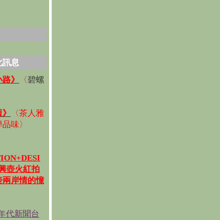
化訊息
碧螺
小路》
〈
〉
報》
〈
茶人雅
學品味
〉
ION+DESI
宜興壺火紅拍
壺兩岸情的憧
《年代新聞台