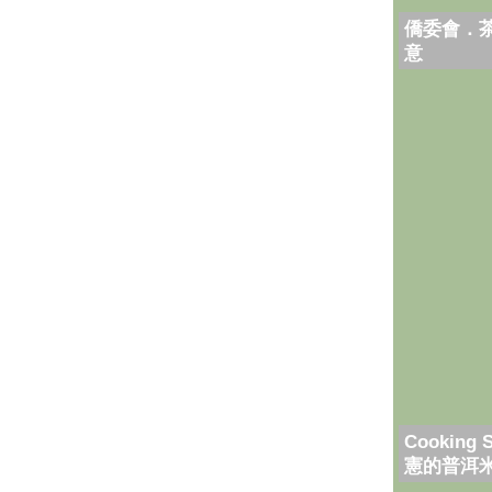
僑委會．
意
Cooking 
憲的普洱