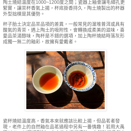
陶土燒結溫度在1000~1200度之間；瓷器上釉會讓毛細孔更
緊實，讓茶杯香氣上揚，杯底掛香持久，陶土燒製出的杯器
外型拙樸是其優勢。
杯子胎土決定品茶品項的差異，一般常見的渥堆普洱或具有
酸氣的青茶，遇上陶土的吸附性，會轉換成柔美的滋味，喜
愛品茶湯醇味，陶杯是不錯的選項，加上陶杯燒結時落灰形
成獨一無二的釉彩，故擁有愛戴者。
瓷杯燒結溫度高，香氣本來就應該比較上揚，但品茗者發
現，老件上的自然釉在品茗過程中另有一番情趣！若用大禹