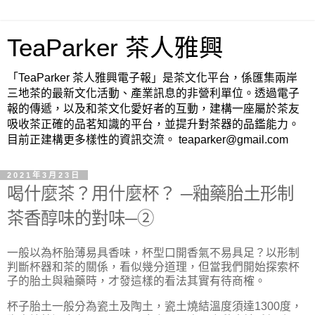
TeaParker 茶人雅興
「TeaParker 茶人雅興電子報」是茶文化平台，係匯集兩岸
三地茶的最新文化活動、產業訊息的非營利單位。透過電子
報的傳遞，以及和茶文化愛好者的互動，建構一座屬於茶友
吸收茶正確的品茗知識的平台，並提升對茶器的品鑑能力。
目前正建構更多樣性的資訊交流。 teaparker@gmail.com
2021年3月23日
喝什麼茶？用什麼杯？ ─釉藥胎土形制
茶香醇味的對味─②
一般以為杯胎薄易具香味，杯型口開香氣不易具足？以形制
判斷杯器和茶的關係，看似幾分道理，但當我們開始探索杯
子的胎土與釉藥時，才發這樣的看法其實有待商榷。
杯子胎土一般分為瓷土及陶土，瓷土燒結溫度須達1300度，