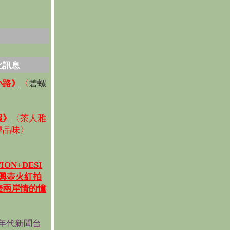
化訊息
碧螺
小路》
〈
〉
報》
〈
茶人雅
學品味
〉
ION+DESI
宜興壺火紅拍
壺兩岸情的憧
《年代新聞台