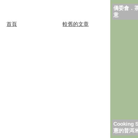
僑委會．
意
首頁
較舊的文章
Cooking 
憲的普洱