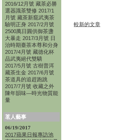
2016/12月號 藏茶必勝
選器識茶雙修 2017/1
月號 藏茶新竉武夷茶
較新的文章
驗明正身 2017/2月號
2500萬日圓供御茶盞
大暴走 2017/3月號 日
治時期臺茶本尊和分身
2017/4月號 藏德化杯
品武夷絕代雙驕
2017/5月號 古樹普洱
藏茶生金 2017/6月號
茶道具的追趕跑跳
2017/7月號 收藏之外
陳年韻味—時光物質能
量
茗人藝事
06/19/2017
2017蘋果日報專訪池