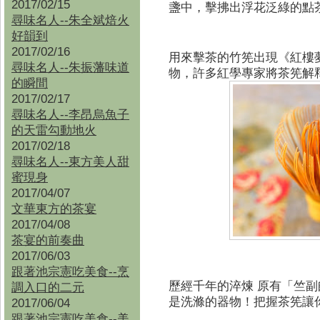
2017/02/15
盞中，擊拂出浮花泛綠的點
尋味名人--朱全斌焙火
好韻到
2017/02/16
用來擊茶的竹筅出現《紅樓
尋味名人--朱振藩味道
物，許多紅學專家將茶筅解
的瞬間
2017/02/17
尋味名人--李昂烏魚子
的天雷勾動地火
2017/02/18
尋味名人--東方美人甜
蜜現身
2017/04/07
文華東方的茶宴
2017/04/08
茶宴的前奏曲
2017/06/03
跟著池宗憲吃美食--烹
歷經千年的淬煉 原有「竺
調入口的二元
是洗滌的器物！把握茶筅讓
2017/06/04
跟著池宗憲吃美食--
美