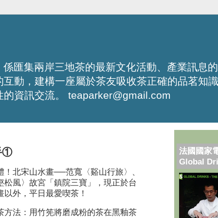
化平台，係匯集兩岸三地茶的最新文化活動、產業訊息
的互動，建構一座屬於茶友吸收茶正確的品茗知
流。 teaparker@gmail.com
法國國家
手①
Global Dr
體！北宋山水畫──范寬〈谿山行旅〉、
壑松風〉故宮「鎮院三寶」，現正於台
畫以外，平日最愛喫茶！
茶方法：用竹筅將磨成粉的茶在黑釉茶