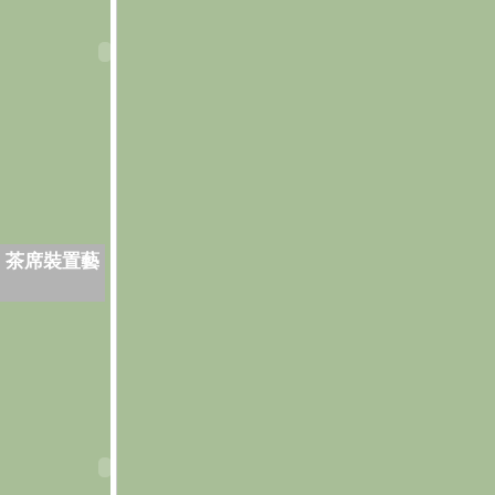
．茶席裝置藝