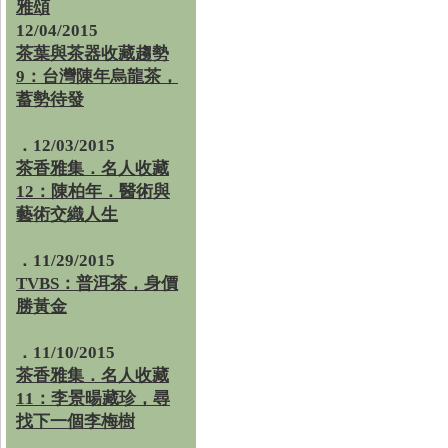
雅頌
12/04/2015
茶葉與茶器收藏趨勢
9：台灣陳年烏龍茶，
蓄勢待發
．12/03/2015
茶香雅集．名人收藏
12：陳柏年．醫術與
藝術交織人生
．11/29/2015
TVBS：普洱茶，身價
勝黃金
．11/10/2015
茶香雅集．名人收藏
11：李景暘藏珍，尋
找下一個李梅樹