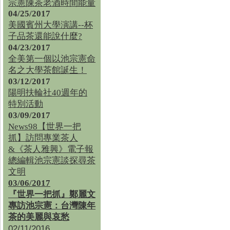
宗憲陳茶老酒時間能量
04/25/2017
美國賓州大學演講--杯
子品茶還能說什麼?
04/23/2017
全美第一個以池宗憲命
名之大學茶館誕生！
03/12/2017
陽明扶輪社40週年的
特別活動
03/09/2017
News98【世界一把
抓】訪問專業茶人
&《茶人雅興》電子報
總編輯池宗憲談探尋茶
文明
03/06/2017
『世界一把抓』鄭麗文
專訪池宗憲：台灣陳年
茶的美麗與哀愁
02/11/2016