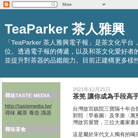
TeaParker 茶人雅興
「TeaParker 茶人雅興電子報」是茶文
位。透過電子報的傳遞，以及和茶文化愛好者
並提升對茶器的品鑑能力。目前正建構更多樣性的資訊交
2021年12月21日
尋味TASTE MEDIA
茶筅 讓你成為手段高
http://tastemedia.tw/
台灣故宮鎮院三寶隔十年合
尋味 藏茶 養壺 識器
郭熙〈早春圖〉及李唐〈萬
灣故宮展覽，三位大畫家畫
尋味茶食
這是屬於宋代文人獨有的喝