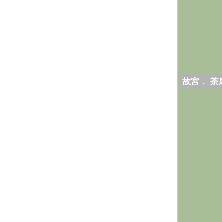
故宮． 茶