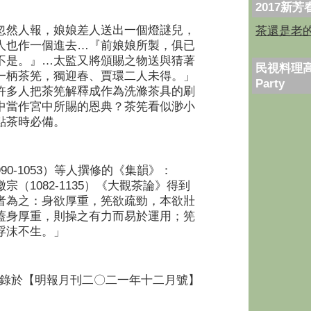
2017新
忽然人報，娘娘差人送出一個燈謎兒，
茶還是老
人也作一個進去…『前娘娘所製，俱已
不是。』…太監又將頒賜之物送與猜著
民視料理高
一柄茶筅，獨迎春、賈環二人未得。」
Party
許多人把茶筅解釋成作為洗滌茶具的刷
中當作宮中所賜的恩典？茶筅看似渺小
點茶時必備。
0-1053）等人撰修的《集韻》：
（1082-1135）《大觀茶論》得到
者為之：身欲厚重，筅欲疏勁，本欲壯
蓋身厚重，則操之有力而易於運用；筅
浮沫不生。」
錄於【明報月刊二〇二一年十二月號】