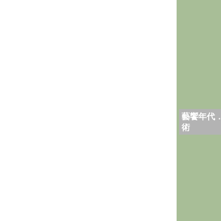
藝饗年代
術