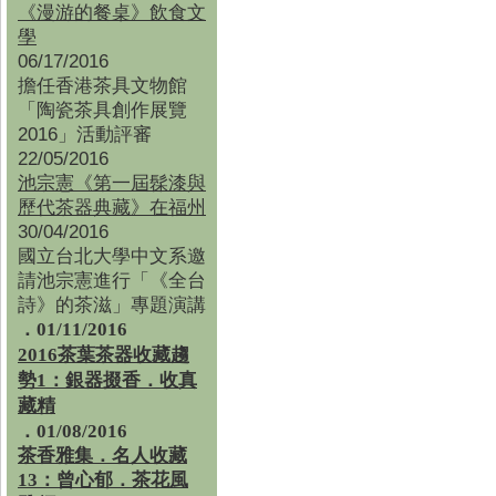
《漫游的餐桌》飲食文
學
06/17/2016
擔任香港茶具文物館
「陶瓷茶具創作展覽
2016」活動評審
22/05/2016
池宗憲《第一屆髹漆與
歷代茶器典藏》在福州
30/04/2016
國立台北大學中文系邀
請池宗憲進行「《全台
詩》的茶滋」專題演講
．01/11/2016
2016茶葉茶器收藏趨
勢1：銀器掇香．收真
藏精
．01/08/2016
茶香雅集
．
名人收藏
13：曾心郁．茶花風