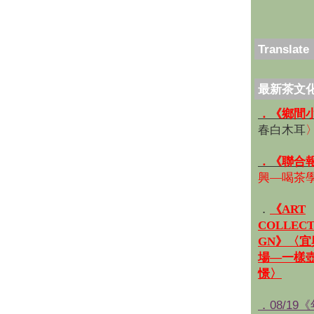
Translate
最新茶文
．《鄉間
春白木耳
．《聯合
興—喝茶
．
《ART
COLLECT
GN》〈
場—一樣
憬〉
．08/19