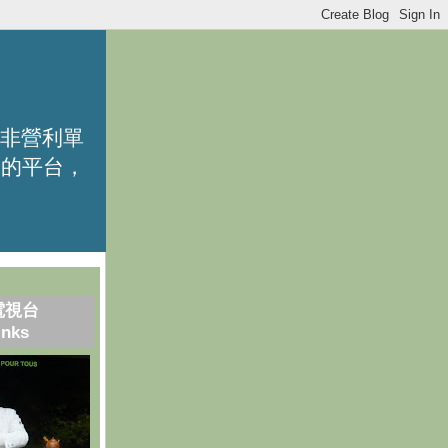
的非營利單
識的平台，
電視台
inks