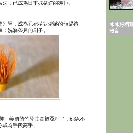
茶法，已成為日本抹茶道的導師。
夢》裡，成為元妃猜對燈謎的頒賜禮
冰冰好料理
釋：洗滌茶具的刷子。
箴言
副帥」美稱的竹筅其實被冤枉了，她絕不
你成為手段高手。