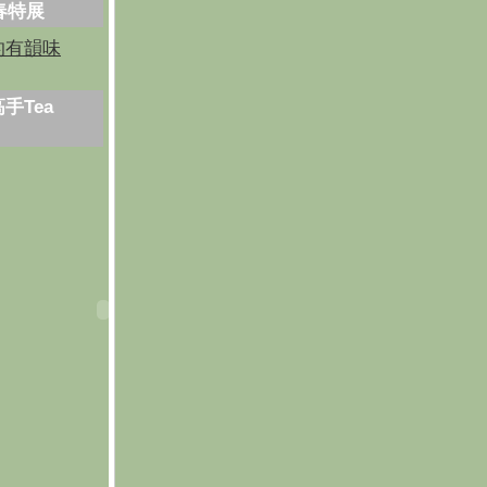
芳春特展
的有韻味
手Tea