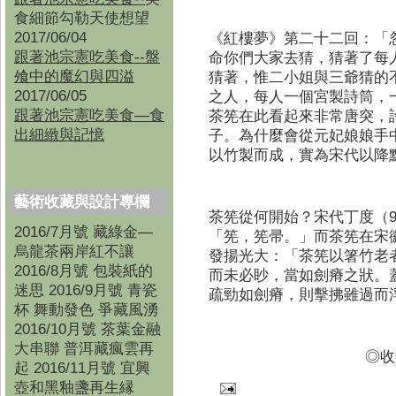
食細節勾勒天使想望
2017/06/04
《紅樓夢》第二十二回：「
跟著池宗憲吃美食--盤
命你們大家去猜，猜著了每
飧中的魔幻與四溢
猜著，惟二小姐與三爺猜的
2017/06/05
之人，每人一個宮製詩筒，
跟著池宗憲吃美食—食
茶筅在此看起來非常唐突，
出細緻與記憶
子。為什麼會從元妃娘娘手
以竹製而成，實為宋代以降
藝術收藏與設計專欄
茶筅從何開始？宋代丁度（99
2016/7月號 藏綠金—
「筅，筅帚。」而茶筅在宋徽宗
烏龍茶兩岸紅不讓
發揚光大：「茶筅以箸竹老
2016/8月號 包裝紙的
而未必眇，當如劍瘠之狀。
迷思 2016/9月號 青瓷
疏勁如劍瘠，則擊拂雖過而
杯 舞動發色 爭藏風湧
2016/10月號 茶葉金融
大串聯 普洱藏瘋雲再
◎收
起 2016/11月號 宜興
壺和黑釉盞再生縁