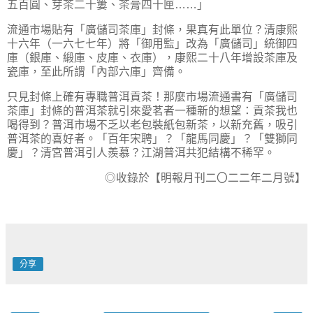
五百圓、芽茶二十簍、茶膏四十匣……」
流通市場貼有「廣儲司茶庫」封條，果真有此單位？清康熙
十六年（一六七七年）將「御用監」改為「廣儲司」統御四
庫（銀庫、緞庫、皮庫、衣庫），康熙二十八年增設茶庫及
瓷庫，至此所謂「內部六庫」齊備。
只見封條上確有專職普洱貢茶！那麼市場流通書有「廣儲司
茶庫」封條的普洱茶就引來愛茗者一種新的想望：貢茶我也
喝得到？普洱市場不乏以老包裝紙包新茶，以新充舊，吸引
普洱茶的喜好者。「百年宋聘」？「龍馬同慶」？「雙獅同
慶」？清宮普洱引人羨慕？江湖普洱共犯結構不稀罕。
◎收錄於【明報月刊二〇二二年二月號】
分享