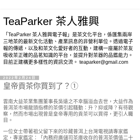
TeaParker 茶人雅興
「TeaParker 茶人雅興電子報」是茶文化平台，係匯集兩岸
三地茶的最新文化活動、產業訊息的非營利單位。透過電子
報的傳遞，以及和茶文化愛好者的互動，建構一座屬於茶友
吸收茶正確的品茗知識的平台，並提升對茶器的品鑑能力。
目前正建構更多樣性的資訊交流。 teaparker@gmail.com
2022年2月24日
皇帝貢茶你買到了？①
雲南大益茶業集團董事長吳遠之不幸腦溢血去世，大益作為
普洱茶市場龍頭指標的茶價引起騷動：升？抑或降？有待觀
察，然而市場出現曾是皇帝專用的貢茶可以買得，更引人矚
目。
一位女士帶著祖父留下來的珍藏普洱上台灣電視請專家鑑
定，專家鑑定：「內務府廣儲司茶庫收存的普洱茶價值二十