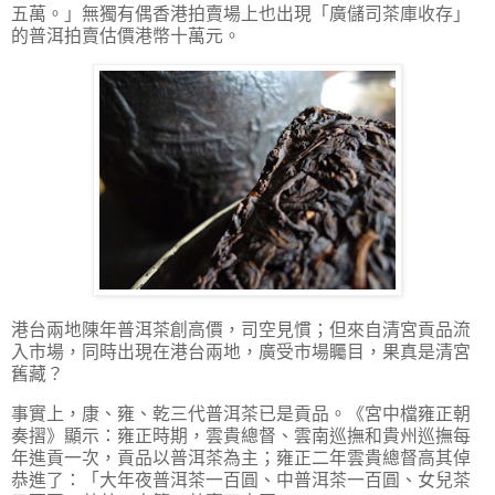
五萬。」無獨有偶香港拍賣場上也出現「廣儲司茶庫收存」
的普洱拍賣估價港幣十萬元。
港台兩地陳年普洱茶創高價，司空見慣；但來自清宮貢品流
入市場，同時出現在港台兩地，廣受市場矚目，果真是清宮
舊藏？
事實上，康、雍、乾三代普洱茶已是貢品。《宮中檔雍正朝
奏摺》顯示：雍正時期，雲貴總督、雲南巡撫和貴州巡撫每
年進貢一次，貢品以普洱茶為主；雍正二年雲貴總督高其倬
恭進了：「大年夜普洱茶一百圓、中普洱茶一百圓、女兒茶