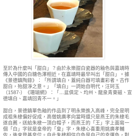
至於為什麼叫「甜白」？由於永樂甜白瓷器的釉色與嘉靖時
傳入中國的白糖色澤相近，在嘉靖時最早叫出「甜白」。據
《景德鎮陶錄》：「所謂填白，蓋純白器可填畫彩者。古作
甜白，殆甜淨之意。」「填白」一詞始自明代，汪珂玉
（1587-）《珊瑚網》：「…盆俱定、均州、龍泉青東磁、宣
德填白、嘉靖回青不一。」
甜白，景德鎮單色釉的作品到了明永樂進入高峰，完全是明
成祖朱棣偏好促成，高僧姚廣孝向當時還只是燕王的朱棣毛
遂自薦，送給朱棣一頂白帽子，而燕王的「王」字上面寫一
個「白」字就是皇帝的「皇」字，朱棣心喜重用姚廣孝輔
佐，後來登基皇位。自此朱棣相信白色是自己的幸運色，對