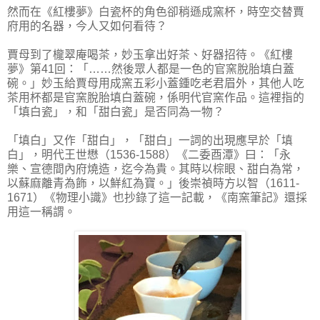
然而在《紅樓夢》白瓷杯的角色卻稍遜成窯杯，時空交替賈
府用的名器，今人又如何看待？
賈母到了櫳翠庵喝茶，妙玉拿出好茶、好器招待。《紅樓
夢》第41回：「……然後眾人都是一色的官窯脫胎填白蓋
碗。」妙玉給賈母用成窯五彩小蓋鍾吃老君眉外，其他人吃
茶用杯都是官窯脫胎填白蓋碗，係明代官窯作品。這裡指的
「填白瓷」，和「甜白瓷」是否同為一物？
「填白」又作「甜白」，「甜白」一詞的出現應早於「填
白」，明代王世懋（1536-1588）《二委酉潭》曰：「永
樂、宣德間內府燒造，迄今為貴。其時以棕眼、甜白為常，
以蘇麻離青為飾，以鮮紅為寶。」後崇禎時方以智（1611-
1671）《物理小識》也抄錄了這一記載，《南窯筆記》還採
用這一稱謂。