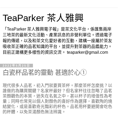
TeaParker 茶人雅興
「TeaParker 茶人雅興電子報」是茶文化平台，係匯集兩岸
三地茶的最新文化活動、產業訊息的非營利單位。透過電子
報的傳遞，以及和茶文化愛好者的互動，建構一座屬於茶友
吸收茶正確的品茗知識的平台，並提升對茶器的品鑑能力。
目前正建構更多樣性的資訊交流。 teaparker@gmail.com
2022年5月25日
白瓷杯品茗的靈動 甚適於心①
現代很多人品茗，初入門就要買茶杯。那麼茶杯怎麼挑？以
誰做的為購買關鍵？名家杯最好？但名家杯往往忽略了品茗
茶顏觀色的本質，迷失在名氣之中，甚以杯子的增值性為考
量；同時也常見以個人對顏色的喜好作為選擇，喜歡陶的燒
結變化，或是喜歡奇光豔彩的杯色。品茗用杯要避開會吃色
的杯體，以免茶湯顏色無法辨識。