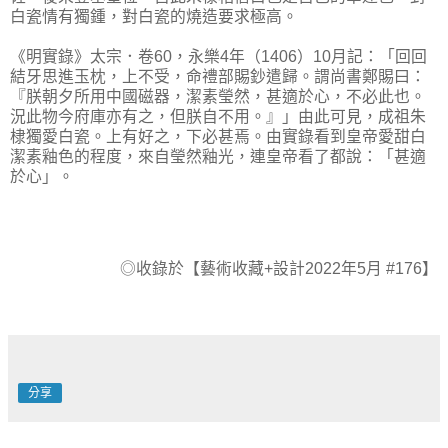
白瓷情有獨鍾，對白瓷的燒造要求極高。
《明實錄》太宗．卷60，永樂4年（1406）10月記：「回回
結牙思進玉枕，上不受，命禮部賜鈔遣歸。謂尚書鄭賜曰：
『朕朝夕所用中國磁器，潔素瑩然，甚適於心，不必此也。
況此物今府庫亦有之，但朕自不用。』」由此可見，成祖朱
棣獨愛白瓷。上有好之，下必甚焉。由實錄看到皇帝愛甜白
潔素釉色的程度，來自瑩然釉光，連皇帝看了都說：「甚適
於心」。
◎收錄於【藝術收藏+設計2022年5月 #176】
分享