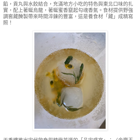
餡，貢丸與水餃結合，充滿地方小吃的特色與東北口味的扎
實，配上著蜒烏龍，著蜒蜜香竄起勾魂香氣。食材提供野強
調窖藏醃製帶來時間淬鍊的豐富，這是養食材「藏」成精寫
照！