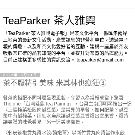
TeaParker 茶人雅興
「TeaParker 茶人雅興電子報」是茶文化平台，係匯集兩岸
三地茶的最新文化活動、產業訊息的非營利單位。透過電子
報的傳遞，以及和茶文化愛好者的互動，建構一座屬於茶友
吸收茶正確的品茗知識的平台，並提升對茶器的品鑑能力。
目前正建構更多樣性的資訊交流。 teaparker@gmail.com
2022年10月11日
茶不厭精引美味 米其林也瘋狂③
餐茶的搭配不同料理呈現風貌，令習以為常轉成當下驚喜：
The one「台灣茗餚Tea Pairing」，台菜主廚邱明琴推出一道
〈三寶榨菜松阪肉鹹豆漿〉是常見的早餐，如何配茶？鹹豆
漿中有鹹榨菜，用紅水烏龍讓鹹豆漿豆香爆出堅果香，爆漿
讓老饕的味覺看見了另一道美味風景。
〈剝皮辣椒貢丸漿水餃/醃嫩薑〉以新竹貢丸肉漿當作水餃