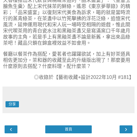
天香樓推出宋代飲食與精緻茶道的「品宋盛宴」：〈金齏玉
膾魚生羹〉配上宋代抹茶的鮮綠，遙思《東京夢華錄》的精
彩；「品宋盛宴」以復刻宋代美食為訴求，喝的就是當時流
行的蒸青綠茶，在茶盞中以竹筅擊拂的浮花泛綠，追憶宋代
風流，延伸運用現代和宋人玩一場時空相隔的遊戲，惟此間
宋代喫茶用的青白瓷水注和黑釉茶盞又是寫滿窯口千年歲月
故事的主角，若是手上有黑釉茶盞不論是新舊，拿出來品綠
茶吧！藏品只鎖在錦盒裡效益不如會用。
餐廳以餐茶作為搭配，愛茗者也躍躍欲試，加上有好茶道具
相佐更加分，茶和器的收藏至此的升級版出現了！那麼要用
什麼原則去搭配？什麼料理，配什麼茶？
◎收錄於【藝術收藏+設計2022年10月 #181】
分享
‹
›
首頁